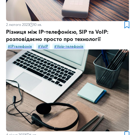
2 лютого 2023
10
хв.
Різниця між IP-телефонією, SIP та VoIP:
розповідаємо просто про технології
#IPтелефонія
#VoIP
#Voip-телефонія
4 січня 2023
6
хв.