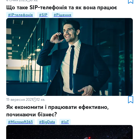
Що таке SIP-телефонія та як вона працює
#IPтелефонія
#SIP
#Рішення
15 вересня 2021
12
хв.
Як економити і працювати ефективно,
починаючи бізнес?
#Microsoft365
#BigData
#IoT