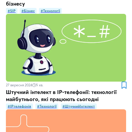
бізнесу
#SIP
#Бізнес
#Технології
27 вересня 2024
5
хв.
Штучний інтелект в IP-телефонії: технології
майбутнього, які працюють сьогодні
#IPтелефонія
#Технології
#ШтучнийІнтелект