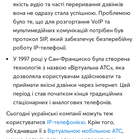
якість аудіо та часті переривання дзвінків 
вона не одразу стала успішною. Проблемою 
було те, що для розгортання VoIP та 
мультимедійних комунікацій потрібен був 
протокол SIP, який забезпечує безперебійну 
роботу IP-телефонії.
У 1997 році у Сан-Франциско була створена 
технологія з назвою «Віртуальна АТС», яка 
дозволяла користувачам здійснювати та 
приймати якісні дзвінки через інтернет. Цей 
період і став початком кінця традиційних 
стаціонарних і аналогових телефонів.
Сьогодні українські компанії можуть теж 
користуватися 
IP-телефонією
. Крім того, 
об’єднавши її з 
Віртуальною мобільною АТС
, 