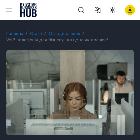
Що таке Voip-телефонія для бізнесу ⭐ Kyivstar Business Hu
Головна
Статті
Огляди рішень
VoIP-телефонія для бізнесу: що це та як працює?