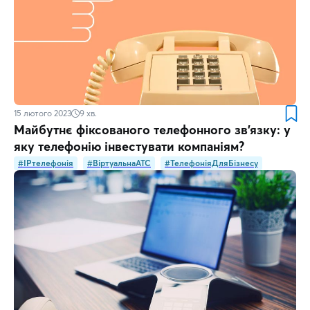
15 лютого 2023
9
хв.
Майбутнє фіксованого телефонного зв’язку: у
яку телефонію інвестувати компаніям?
#IPтелефонія
#ВіртуальнаATC
#ТелефоніяДляБізнесу