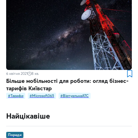
6 квітня 2021
8
хв.
Більше мобільності для роботи: огляд бізнес-
тарифів Київстар
#Тарифи
#Microsoft365
#ВіртуальнаATC
Найцікавіше
Поради