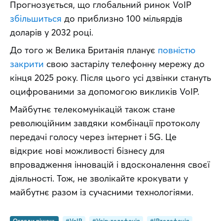
Прогнозується, що глобальний ринок VoIP 
збільшиться
 до приблизно 100 мільярдів 
доларів у 2032 році.
До того ж Велика Британія планує 
повністю 
закрити
 свою застарілу телефонну мережу до 
кінця 2025 року. Після цього усі дзвінки стануть 
оцифрованими за допомогою викликів VoIP.
Майбутнє телекомунікацій також стане 
революційним завдяки комбінації протоколу 
передачі голосу через інтернет і 5G. Це 
відкриє нові можливості бізнесу для 
впровадження інновацій і вдосконалення своєї 
діяльності. Тож, не зволікайте крокувати у 
майбутнє разом із сучасними технологіями.
Огляди рішень
#VoIP
#Voip-телефонія
#IPтелефонія