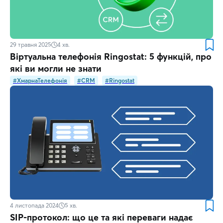
29 травня 2025
4
хв.
Віртуальна телефонія Ringostat: 5 функцій, про
які ви могли не знати
#ХмарнаТелефонія
#CRM
#Ringostat
4 листопада 2024
5
хв.
SIP-протокол: що це та які переваги надає