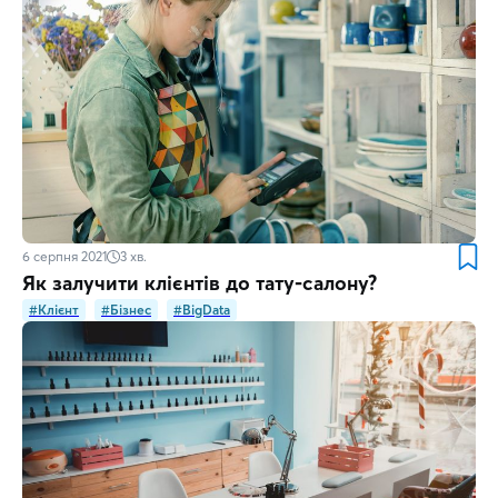
6 серпня 2021
3
хв.
Як залучити клієнтів до тату-салону?
#Клієнт
#Бізнес
#BigData