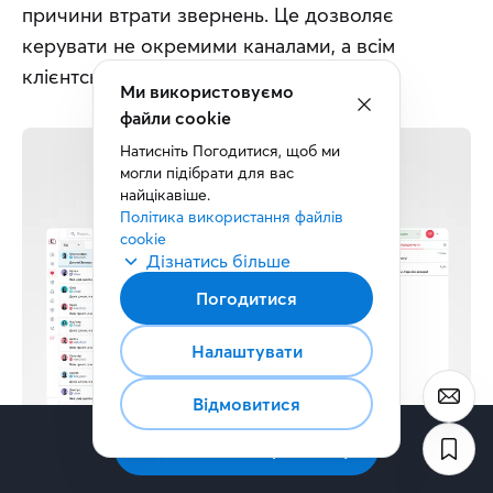
причини втрати звернень. Це дозволяє 
керувати не окремими каналами, а всім 
клієнтським шляхом.
Команда росте, зберігаючи стандарт сервісу, а 
керівник бачить, що відбувається з кожним 