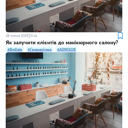
28 липня 2021
3
хв.
Як залучити клієнтів до манікюрного салону?
#BigData
#Геоаналітика
#ADWISOR