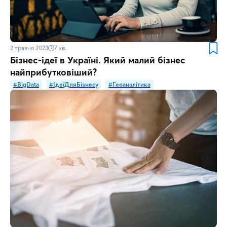
2 травня 2023
7
хв.
Бізнес-ідеї в Україні. Який малий бізнес
найприбутковіший?
#BigData
#ІдеїДляБізнесу
#Геоаналітика