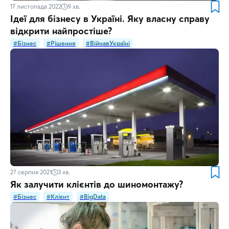
17 листопада 2022
9
хв.
Ідеї для бізнесу в Україні. Яку власну справу
відкрити найпростіше?
#Бізнес
#Рішення
#ВійнавУкраїні
27 серпня 2021
3
хв.
Як залучити клієнтів до шиномонтажу?
#Бізнес
#Клієнт
#BigData