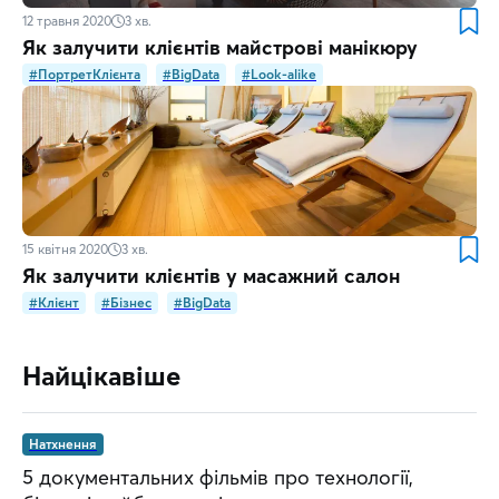
12 травня 2020
3
хв.
Як залучити клієнтів майстрові манікюру
#ПортретКлієнта
#BigData
#Look-alike
15 квітня 2020
3
хв.
Як залучити клієнтів у масажний салон
#Клієнт
#Бізнес
#BigData
Найцікавіше
Натхнення
5 документальних фільмів про технології,