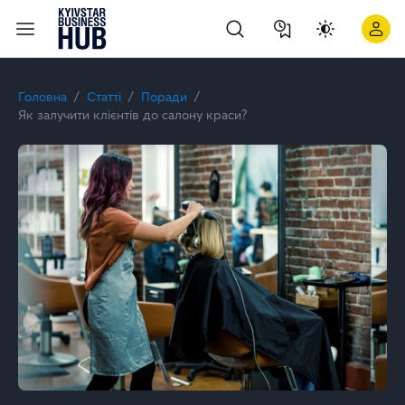
Як залучити клієнтів до салону краси? | Kyivstar Business Hu
Головна
Статті
Поради
Як залучити клієнтів до салону краси?