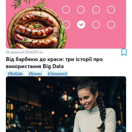
26 вересня 2024
3
хв.
Від барбекю до краси: три історії про
використання Big Data
#BigData
#Бізнес
#Технології