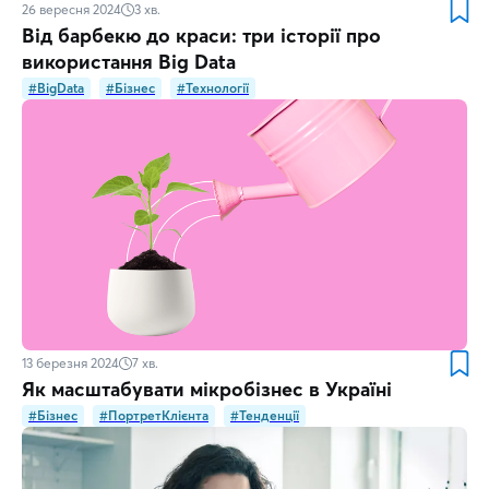
26 вересня 2024
3
хв.
Від барбекю до краси: три історії про
використання Big Data
#BigData
#Бізнес
#Технології
13 березня 2024
7
хв.
Як масштабувати мікробізнес в Україні
#Бізнес
#ПортретКлієнта
#Тенденції