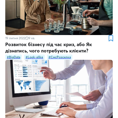
19 липня 2022
9
хв.
Розвиток бізнесу під час криз, або Як
дізнатись, чого потребують клієнти?
#BigData
#Look-alike
#СмсРозсилка