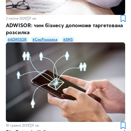
2 липня 2021
7
хв.
ADWISOR: чим бізнесу допоможе таргетована
розсилка
#ADWISOR
#СмсРозсилка
#SMS
18 травня 2021
5
хв.