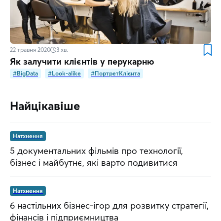
22 травня 2020
3
хв.
Як залучити клієнтів у перукарню
#BigData
#Look-alike
#ПортретКлієнта
Найцікавіше
Натхнення
5 документальних фільмів про технології,
бізнес і майбутнє, які варто подивитися
Натхнення
6 настільних бізнес-ігор для розвитку стратегії,
фінансів і підприємництва