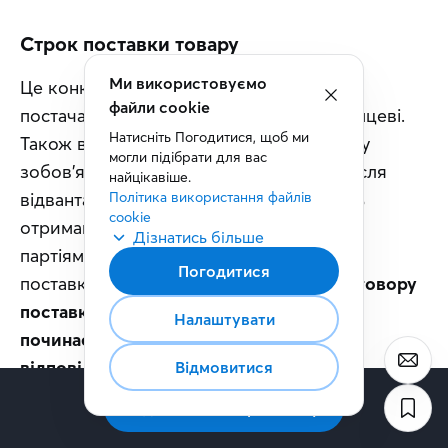
Строк поставки товару
Ми використовуємо
Це конкретна дата або період, у який 
файли cookie
постачальник має передати товар покупцеві. 
Натисніть Погодитися, щоб ми 
Також варто визначити, з якого моменту 
могли підібрати для вас 
зобов'язання вважається виконаним: після 
найцікавіше.
відвантаження товару чи коли покупець 
Політика використання файлів 
cookie
отримав його. Якщо товар постачають 
Дізнатись більше
партіями, доцільно погодити графік їх 
Погодитися
поставки. 
Строк є істотною умовою договору 
поставки, а його перебіг зазвичай 
Налаштувати
починається з наступного дня після 
відповідної календарної дати.
Відмовитися
Підписатись на розсилку