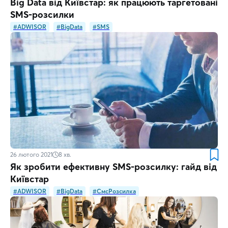
Big Data від Київстар: як працюють таргетовані
SMS-розсилки
#ADWISOR
#BigData
#SMS
26 лютого 2021
8
хв.
Як зробити ефективну SMS-розсилку: гайд від
Київстар
#ADWISOR
#BigData
#СмсРозсилка