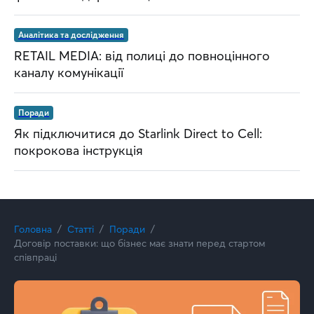
Аналітика та дослідження
RETAIL MEDIA: від полиці до повноцінного
каналу комунікації
Поради
Як підключитися до Starlink Direct to Cell:
покрокова інструкція
Головна
Статті
Поради
Договір поставки: що бізнес має знати перед стартом
співпраці