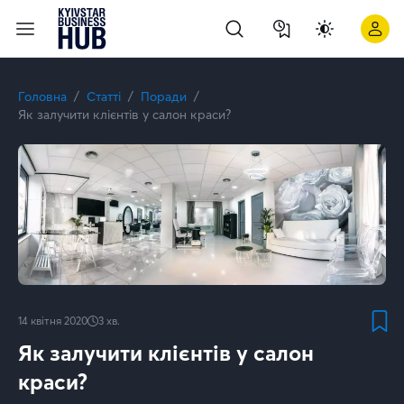
Як залучити нових клієнтів в салон краси за допомогою Big
Головна
Статті
Поради
Як залучити клієнтів у салон краси?
14 квітня 2020
3
хв.
Як залучити клієнтів у салон
краси?