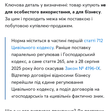
Ключова деталь у визначенні: товар купують 
не 
для особистого використання, а для бізнесу
. 
За цим і проходить межа між поставкою і 
побутовою купівлею-продажем.
Норма міститься в частині першій 
статті 712 
Цивільного кодексу
. Раніше поставку 
паралельно регулював і Господарський 
кодекс, а саме стаття 265, але з 28 серпня 
2025 року його скасував 
Закон № 4196-IX
. 
Відтепер договірні відносини бізнесу 
перейшли під єдине регулювання 
Цивільного кодексу, а поділ договорів на 
«господарські» та «цивільні» фактично зник.
Що з цього випливає практично? До поставки 