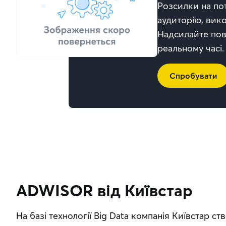
Розсилки на пот
аудиторію, вик
Надсилайте пов
реальному часі.
Спробувати
ADWISOR від Київстар
На базі технології Big Data компанія Київстар с