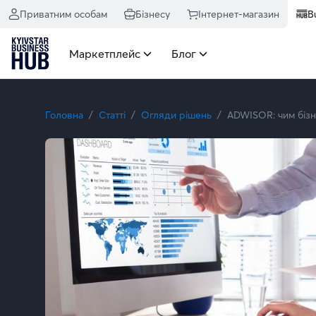
Приватним особам
Бізнесу
Інтернет-магазин
B
Маркетплейс
Блог
Головна
Статті
Огляди рішень
ADWISOR: чим біз