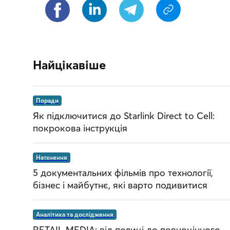
Найцікавіше
Поради
Як підключитися до Starlink Direct to Cell:
покрокова інструкція
Натхнення
5 документальних фільмів про технології,
бізнес і майбутнє, які варто подивитися
Аналітика та дослідження
RETAIL MEDIA: від полиці до повноцінного