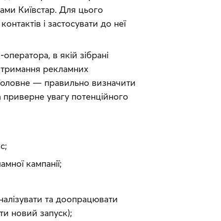
тами Київстар. Для цього 
онтактів і застосувати до неї 
ператора, в якій зібрані 
отримання рекламних 
Головне — правильно визначити 
а приверне увагу потенційного 
с;
мної кампанії;
аналізувати та доопрацювати
ти новий запуск);