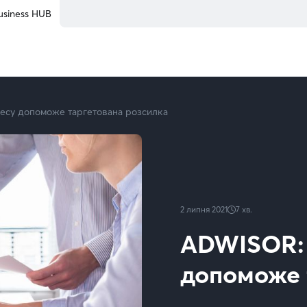
usiness HUB
несу допоможе таргетована розсилка
2 липня 2021
7
хв.
ADWISOR: 
допоможе 