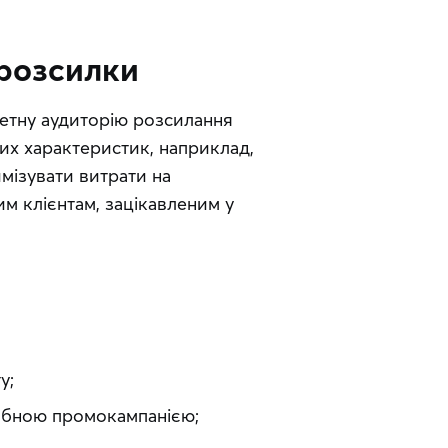
 розсилки
етну аудиторію розсилання 
их характеристик, наприклад, 
мізувати витрати на 
 клієнтам, зацікавленим у 
у;
табною промокампанією;