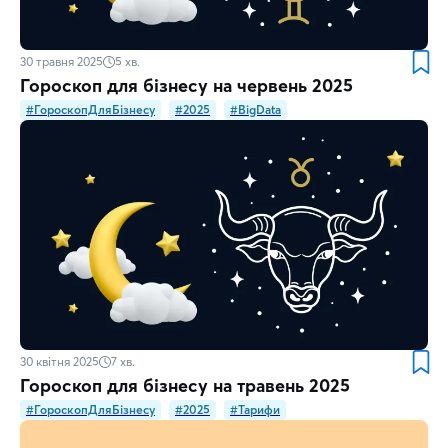
30 травня 2025
5
хв.
Гороскоп для бізнесу на червень 2025
#ГороскопДляБізнесу
#2025
#BigData
30 квітня 2025
7
хв.
Гороскоп для бізнесу на травень 2025
#ГороскопДляБізнесу
#2025
#Тарифи