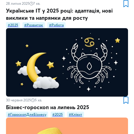
28 липня 2025
7
хв.
Українське IT у 2025 році: адаптація, нові
виклики та напрямки для росту
#2025
#Розвиток
#Робота
30 червня 2025
5
хв.
Бізнес-гороскоп на липень 2025
#ГороскопДляБізнесу
#2025
#Клієнт