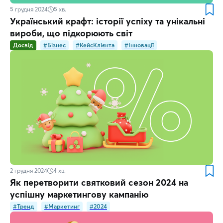
5 грудня 2024
5
хв.
Український крафт: історії успіху та унікальні
вироби, що підкорюють світ
Досвід
#Бізнес
#КейсКлієнта
#Інновації
2 грудня 2024
4
хв.
Як перетворити святковий сезон 2024 на
успішну маркетингову кампанію
#Тренд
#Маркетинг
#2024