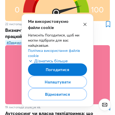
Ми використовуємо
22 листопада 2024
4
хв.
файли cookie
Визначте свій стиль продуктивності та
Натисніть Погодитися, щоб ми 
працюйте на максимум
могли підібрати для вас 
#Продуктивність
#Менеджмент
#Навички
найцікавіше.
Політика використання файлів 
cookie
Дізнатись більше
Погодитися
Налаштувати
Відмовитися
19 листопада 2024
4
хв.
Аутсорсинг чи власна техпідтримка: що