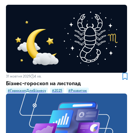
31 жовтня 2025
4
хв.
Бізнес-гороскоп на листопад
#ГороскопДляБізнесу
#2025
#Розвиток