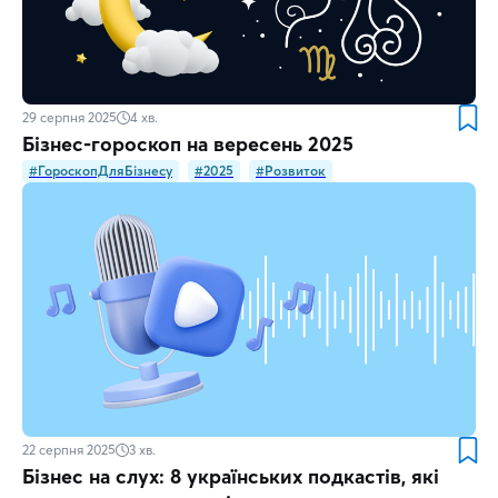
29 серпня 2025
4
хв.
Бізнес-гороскоп на вересень 2025
#ГороскопДляБізнесу
#2025
#Розвиток
22 серпня 2025
3
хв.
Бізнес на слух: 8 українських подкастів, які