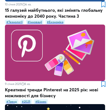
10 січня 2025
6
хв.
15 галузей майбутнього, які змінять глобальну
економіку до 2040 року. Частина 3
#Технології
#Інновації
#Економіка
9 січня 2025
8
хв.
Креативні тренди Pinterest на 2025 рік: нові
можливості для бізнесу
#Тренд
#2025
#Бізнес