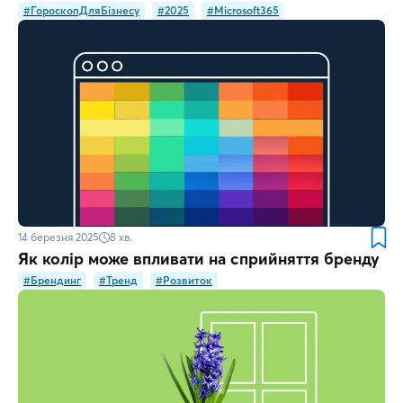
#ГороскопДляБізнесу
#2025
#Microsoft365
14 березня 2025
8
хв.
Як колір може впливати на сприйняття бренду
#Брендинг
#Тренд
#Розвиток