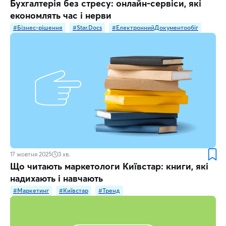
Бухгалтерія без стресу: онлайн-сервіси, які
економлять час і нерви
#Бізнес-рішення
#Star.Docs
#ЕлектроннийДокументообіг
17 жовтня 2025
3
хв.
Що читають маркетологи Київстар: книги, які
надихають і навчають
#Маркетинг
#Київстар
#Тренд