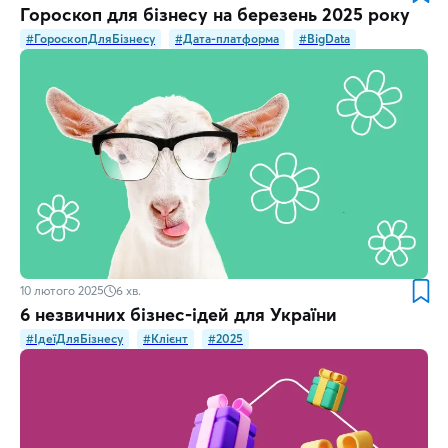
Гороскоп для бізнесу на березень 2025 року
#ГороскопДляБізнесу
#Дата-платформа
#BigData
10 лютого 2025
6
хв.
6 незвичних бізнес-ідей для України
#ІдеїДляБізнесу
#Клієнт
#2025