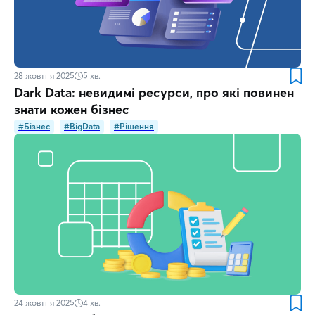
28 жовтня 2025
5
хв.
Dark Data: невидимі ресурси, про які повинен
знати кожен бізнес
#Бізнес
#BigData
#Рішення
24 жовтня 2025
4
хв.