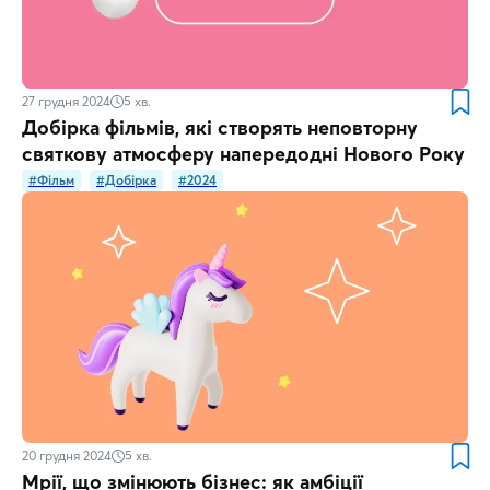
27 грудня 2024
5
хв.
Добірка фільмів, які створять неповторну
святкову атмосферу напередодні Нового Року
#Фільм
#Добірка
#2024
20 грудня 2024
5
хв.
Мрії, що змінюють бізнес: як амбіції