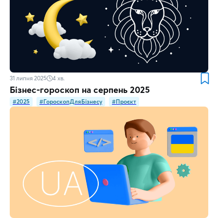
31 липня 2025
4
хв.
Бізнес-гороскоп на серпень 2025
#2025
#ГороскопДляБізнесу
#Проєкт