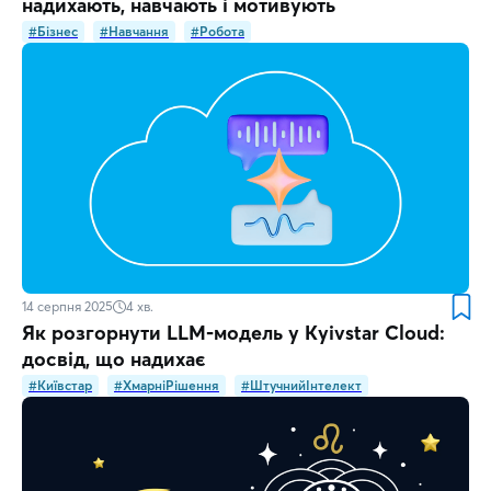
надихають, навчають і мотивують
#Бізнес
#Навчання
#Робота
14 серпня 2025
4
хв.
Як розгорнути LLM‑модель у Kyivstar Cloud:
досвід, що надихає
#Київстар
#ХмарніРішення
#ШтучнийІнтелект