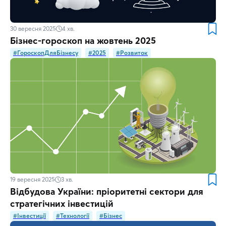
30 вересня 2025
4
хв.
Бізнес-гороскоп на жовтень 2025
#ГороскопДляБізнесу
#2025
#Розвиток
19 вересня 2025
3
хв.
Відбудова України: пріоритетні сектори для
стратегічних інвестицій
#Інвестиції
#Технології
#Бізнес