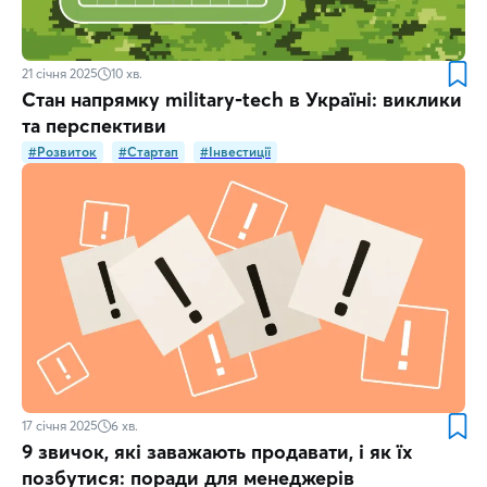
21 січня 2025
10
хв.
Стан напрямку military-tech в Україні: виклики
та перспективи
#Розвиток
#Стартап
#Інвестиції
17 січня 2025
6
хв.
9 звичок, які заважають продавати, і як їх
позбутися: поради для менеджерів