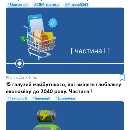
#Маркетинг
#CRM-система
#Microsoft365
10 січня 2025
7
хв.
15 галузей майбутнього, які змінять глобальну
економіку до 2040 року. Частина 1
#Технології
#Інновації
#Економіка