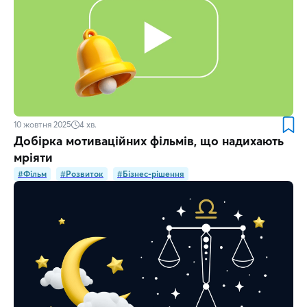
10 жовтня 2025
4
хв.
Добірка мотиваційних фільмів, що надихають
мріяти
#Фільм
#Розвиток
#Бізнес-рішення