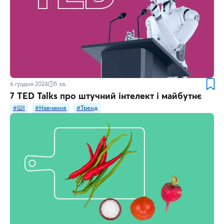
6 грудня 2024
5
хв.
7 TED Talks про штучний інтелект і майбутнє
#ШІ
#Навчання
#Тренд