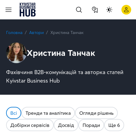
Автор Христина Танчак | Kyivstar Business Hub - Сторінка 2
Головна
Автори
Христина Танчак
Христина Танчак
Фахівчиня В2В-комунікацій та авторка статей
Kyivstar Business Hub
Всі
Тренди та аналітика
Огляди рішень
Добірки сервісів
Досвід
Поради
Ще 6