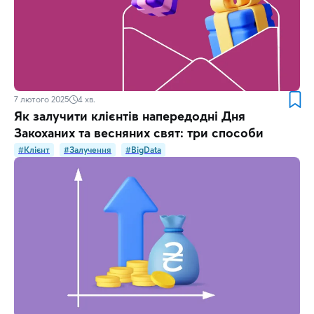
7 лютого 2025
4
хв.
Як залучити клієнтів напередодні Дня
Закоханих та весняних свят: три способи
#Клієнт
#Залучення
#BigData