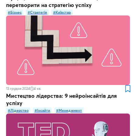
перетворити на стратегію успіху
#Бізнес
#Стратегія
#Київстар
13 грудня 2024
4
хв.
Мистецтво лідерства: 9 нейроінсайтів для
успіху
#Лідерство
#Інсайти
#Менеджмент