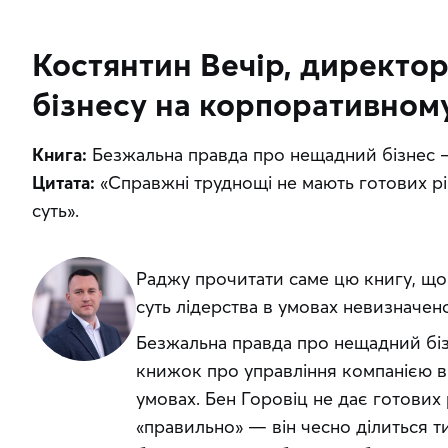
Костянтин Вечір, директор
бізнесу на корпоративном
Книга:
 Безжальна правда про нещадний бізнес 
Цитата:
 «Справжні труднощі не мають готових ріш
суть».
Раджу прочитати саме цю книгу, що
суть лідерства в умовах невизначенос
Безжальна правда про нещадний біз
книжок про управління компанією в 
умовах. Бен Горовіц не дає готових р
«правильно» — він чесно ділиться т