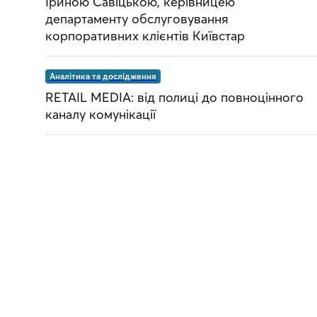
Іриною Савіцькою, керівницею
департаменту обслуговування
корпоративних клієнтів Київстар
Аналітика та дослідження
RETAIL MEDIA: від полиці до повноцінного
каналу комунікації