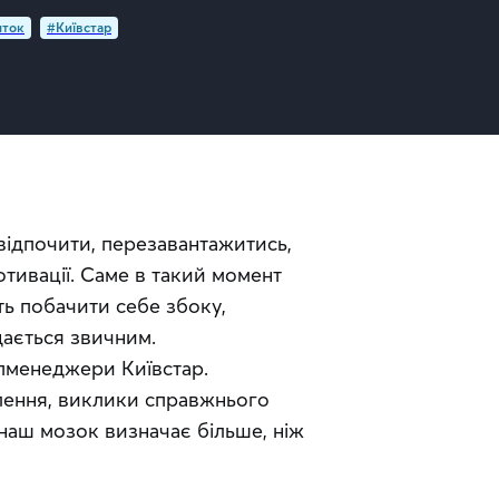
иток
#Київстар
відпочити, перезавантажитись, 
ивації. Саме в такий момент 
 побачити себе збоку, 
дається звичним.
опменеджери Київстар. 
лення, виклики справжнього 
 наш мозок визначає більше, ніж 