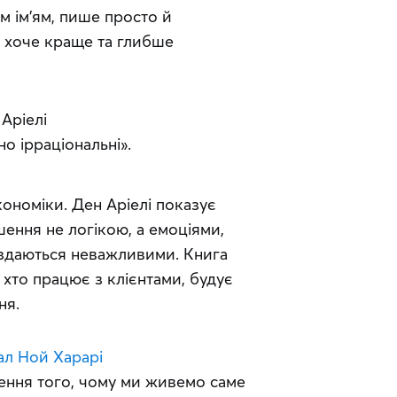
им ім’ям, пише просто й 
о хоче краще та глибше 
Аріелі
о ірраціональні».
ономіки. Ден Аріелі показує 
ення не логікою, а емоціями, 
 здаються неважливими. Книга 
 хто працює з клієнтами, будує 
ня.
ал Ной Харарі
ення того, чому ми живемо саме 