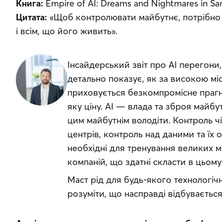
Книга:
 Empire of AI: Dreams and Nightmares in 
Цитата:
 «Щоб контролювати майбутнє, потрібно 
і всім, що його живить».
Інсайдерський звіт про АІ перегони,
детально показує, як за високою міс
приховується безкомпромісне прагн
яку ціну. AI — влада та зброя майбут
цим майбутнім володіти. Контроль чіп
центрів, контроль над даними та їх 
необхідні для тренування великих мо
компаній, що здатні скласти в цьом
Маст рід для будь-якого технологіч
розуміти, що насправді відбувається