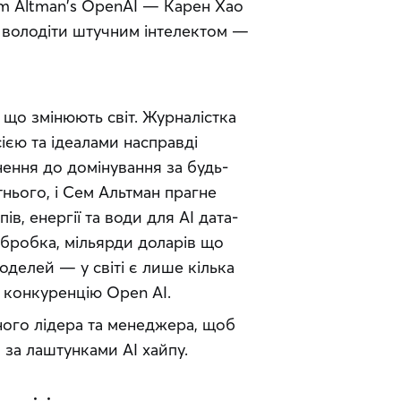
Sam Altman's OpenAI — Карен Хао
володіти штучним інтелектом — 
 що змінюють світ. Журналістка 
ією та ідеалами насправді 
ення до домінування за будь-
нього, і Сем Альтман прагне 
ів, енергії та води для АІ дата-
обробка, мільярди доларів що 
делей — у світі є лише кілька 
у конкуренцію Open AI.
ного лідера та менеджера, щоб 
 за лаштунками AI хайпу.