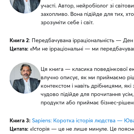
участі. Автор, нейробіолог зі світов
захопливо. Вона підійде для тих, хт
зрозуміти себе і світ.
Книга 2
: Передбачувана ірраціональність — Ден 
Цитата:
 «Ми не ірраціональні — ми передбачуван
Ця книга — класика поведінкової ек
влучно описує, як ми приймаємо ріш
контекстом і навіть дрібницями, які
чудово підійде для прочитання усім,
продукти або приймає бізнес-рішен
Книга 3:
Sapiens: Коротка історія людства — Юв
Цитата:
 «Історія — це не лише минуле. Це поясн