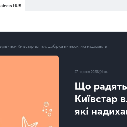
ижок, які надихають | Kyivstar Business Hub
usiness HUB
рівники Київстар влітку: добірка книжок, які надихають
27 червня 2025
1
хв.
Що радять
Київстар в
які надих