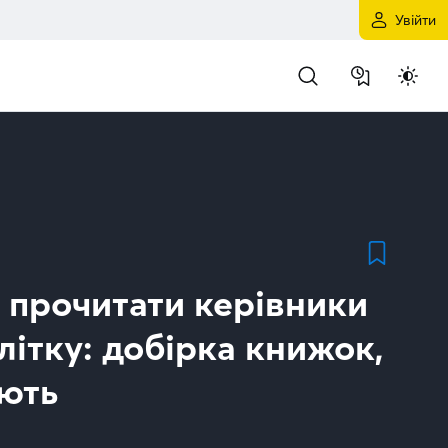
Увійти
 прочитати керівники
літку: добірка книжок,
ають