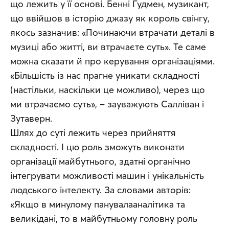
що лежить у її основі. Бенні Гудмен, музикант, 
що ввійшов в історію джазу як король свінгу, 
якось зазначив: «Починаючи втрачати деталі в 
музиці або житті, ви втрачаєте суть». Те саме 
можна сказати й про керування організаціями. 
«Більшість із нас прагне уникати складності 
(настільки, наскільки це можливо), через що 
ми втрачаємо суть», – зауважують Салліван і 
Зутаверн.
Шлях до суті лежить через прийняття 
складності. І цю роль зможуть виконати 
організації майбутнього, здатні органічно 
інтегрувати можливості машин і унікальність 
людського інтелекту. За словами авторів: 
«Якщо в минулому панувалааналітика та 
великідані, то в майбутньому головну роль 