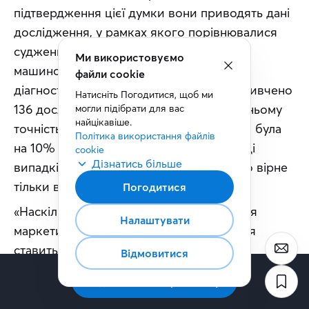
підтвердження цієї думки вони приводять дані 
дослідження, у рамках якого порівнювалися 
судження, що виносяться людиною та 
Ми використовуємо
машиною в сфері медицини, клінічної 
файли cookie
діагностики та психології (усього було вивчено 
Натисніть Погодитися, щоб ми 
136 досліджень). Як виявилося, у середньому 
могли підібрати для вас 
найцікавіше.
точність клінічних прогнозів комп’ютера була 
Політика використання файлів 
на 10% вище вищою за людську, а в ряді 
cookie
Дізнатись більше
випадків – на третину. Протилежне було вірне 
тільки в 10% усіх випадків.
Погодитися
«Наскільки ефективно використовується 
Налаштувати
маркетинговий бюджет?» – це запитання 
ставитьперед собою практично кожна 
Відмовитися
організація. Керівники однієї фармацевтичної 
Підписатись на розсилку
компанії ухвалювали рішення, ґрунтуючись на 
попередньому досвіді та інтуїтивних 