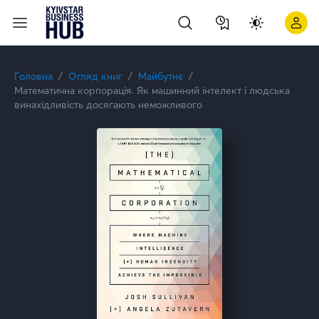
Головна
Огляд книг
Майбутнє
Математична корпорація. Як машинний інтелект і людська
винахідливість досягають неможливого