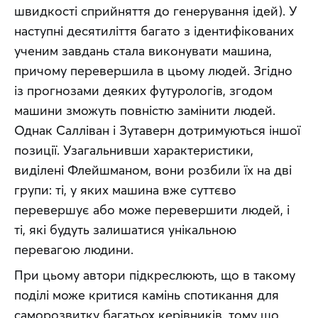
швидкості сприйняття до генерування ідей). У 
наступні десятиліття багато з ідентифікованих 
ученим завдань стала виконувати машина, 
причому перевершила в цьому людей. Згідно 
із прогнозами деяких футурологів, згодом 
машини зможуть повністю замінити людей. 
Однак Салліван і Зутаверн дотримуються іншої 
позиції. Узагальнивши характеристики, 
виділені Флейшманом, вони розбили їх на дві 
групи: ті, у яких машина вже суттєво 
перевершує або може перевершити людей, і 
ті, які будуть залишатися унікальною 
перевагою людини.
При цьому автори підкреслюють, що в такому 
поділі може критися камінь спотикання для 
саморозвитку багатьох керівників, тому що 