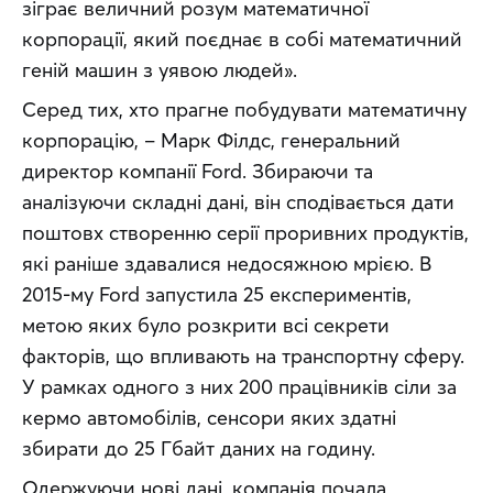
зіграє величний розум математичної 
корпорації, який поєднає в собі математичний 
геній машин з уявою людей».
Серед тих, хто прагне побудувати математичну 
корпорацію, – Марк Філдс, генеральний 
директор компанії Ford. Збираючи та 
аналізуючи складні дані, він сподівається дати 
поштовх створенню серії проривних продуктів, 
які раніше здавалися недосяжною мрією. В 
2015-му Ford запустила 25 експериментів, 
метою яких було розкрити всі секрети 
факторів, що впливають на транспортну сферу. 
У рамках одного з них 200 працівників сіли за 
кермо автомобілів, сенсори яких здатні 
збирати до 25 Гбайт даних на годину.
Одержуючи нові дані, компанія почала 