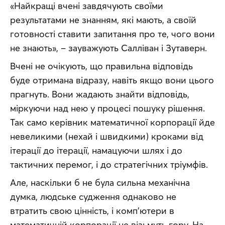
«Найкращі вчені завдячують своїми 
результатами не знанням, які мають, а своїй 
готовності ставити запитання про те, чого вони 
не знають», – зауважують Салліван і Зутаверн.
Вчені не очікують, що правильна відповідь 
буде отримана відразу, навіть якщо вони цього 
прагнуть. Вони жадають знайти відповідь, 
міркуючи над нею у процесі пошуку рішення. 
Так само керівник математичної корпорації йде 
невеликими (нехай і швидкими) кроками від 
ітерації до ітерації, намацуючи шлях і до 
тактичних перемог, і до стратегічних тріумфів.
Але, наскільки б не була сильна механічна 
думка, людське судження однаково не 
втратить свою цінність, і комп’ютери в 
математичній корпорації не візьмуть гору. На 