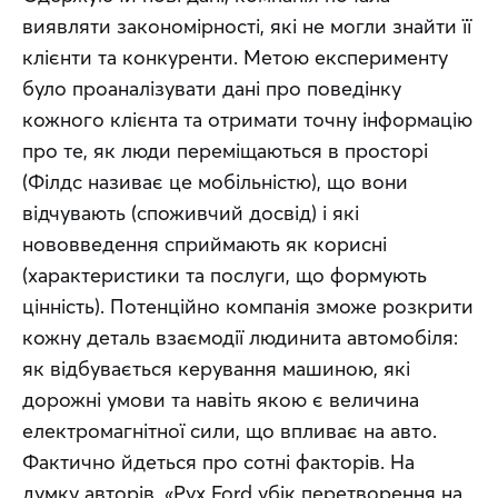
виявляти закономірності, які не могли знайти її 
клієнти та конкуренти. Метою експерименту 
було проаналізувати дані про поведінку 
кожного клієнта та отримати точну інформацію 
про те, як люди переміщаються в просторі 
(Філдс називає це мобільністю), що вони 
відчувають (споживчий досвід) і які 
нововведення сприймають як корисні 
(характеристики та послуги, що формують 
цінність). Потенційно компанія зможе розкрити 
кожну деталь взаємодії людинита автомобіля: 
як відбувається керування машиною, які 
дорожні умови та навіть якою є величина 
електромагнітної сили, що впливає на авто. 
Фактично йдеться про сотні факторів. На 
думку авторів, «Рух Ford убік перетворення на 