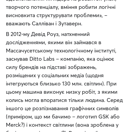
творчого потенціалу, вміння робити логічні 
висновкита структурувати проблеми», – 
вважають Салліван і Зутаверн.
В 2012-му Девід Роуз, натхненний 
дослідженнями, якими він займався в 
Массачусетському технологічному інституті, 
заснував Ditto Labs – компанію, яка оцінює 
силу брендів на підставі зображень, 
розміщених у соціальних медіа (щодня 
інтегруються близько 130 млн. світлин). При 
цьому машина виконує низку робіт, з якими 
колись могла впоратися тільки людина. Серед 
іншого це розпізнавання графічних символів 
(приміром, що ми бачимо – логотип GSK або 
Merck?) і контекст світлини (вона зроблена у 