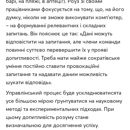
барі, на пляжі, в аптеці?). Роуз зі своїми 
працівниками фокусується на тому, що, на його 
думку, ніколи не зможе виконувати комп’ютер, 
– на формуванні релевантних і складних 
запитань. Він пояснює це так: «Дані можуть 
відповістити на запитання, але члени команди 
повинні суттєво перевершити їх у прояві 
допитливості. Треба мати майже сократівське 
уміння постійно ставити провокаційні 
запитання та надавати даним можливість 
шукати відповідь».
Управлінський процес буде ускладнюватисята 
усе більшою мірою ґрунтуватися на науковому 
методі та експериментальних підходах. При 
цьому допитливість розуму стане 
визначальною для досягнення успіху. 