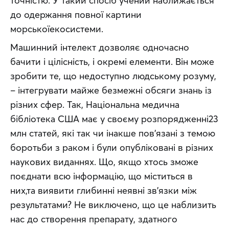
точністю. У такий спосіб учений наближається 
до одержання повної картини 
морськоїекосистеми.
Машинний інтелект дозволяє одночасно 
бачити і цілісність, і окремі елементи. Він може 
зробити те, що недоступно людському розуму, 
– інтегрувати майже безмежні обсяги знань із 
різних сфер. Так, Національна медична 
бібліотека США має у своєму розпорядженні23 
млн статей, які так чи інакше пов’язані з темою 
боротьби з раком і були опубліковані в різних 
наукових виданнях. Що, якщо хтось зможе 
поєднати всю інформацію, що міститься в 
них,та виявити глибинні неявні зв’язки між 
результатами? Не виключено, що це наблизить 
нас до створення препарату, здатного 