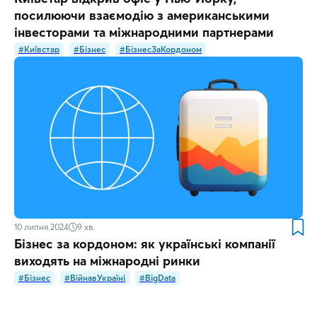
посилюючи взаємодію з американськими
інвесторами та міжнародними партнерами
#Київстар
#Бізнес
#БізнесЗаКордоном
10 липня 2024
9
хв.
Бізнес за кордоном: як українські компанії
виходять на міжнародні ринки
#Бізнес
#ВійнавУкраїні
#BigData