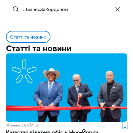
Статті та новини
Статті та новини
31 липня 2026
5
хв.
Київстар відкрив офіс у Нью-Йорку,