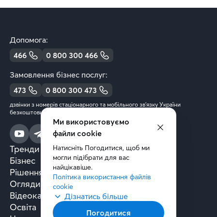
Допомога:
466
0 800 300 466
Замовлення бізнес послуг:
473
0 800 300 473
дзвінки з номерів стаціонарного та мобільного зв’язку України
безкоштовні
Ми використовуємо
файли cookie
Тренди та аналітика
Натисніть Погодитися, щоб ми 
могли підібрати для вас 
Бізнес
найцікавіше.
Рішення та технології
Політика використання файлів 
Огляди книг
cookie
Відеокасти
Дізнатись більше
Освіта
Погодитися