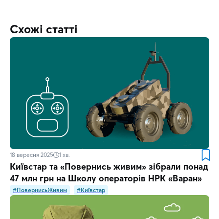
Схожі статті
18 вересня 2025
1
хв.
Київстар та «Повернись живим» зібрали понад
47 млн грн на Школу операторів НРК «Варан»
#ПовернисьЖивим
#Київстар