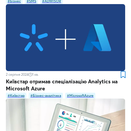
#Бізнес
#SMS
#ADWISOR
2 серпня 2024
1
хв.
Київстар отримав спеціалізацію Analytics на
Microsoft Azure
#Київстар
#Бізнес-аналітика
#MicrosoftAzure