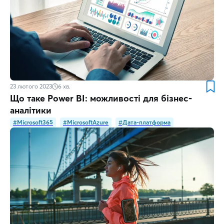
23 лютого 2023
6
хв.
Що таке Power BI: можливості для бізнес-
аналітики
#Microsoft365
#MicrosoftAzure
#Дата-платформа