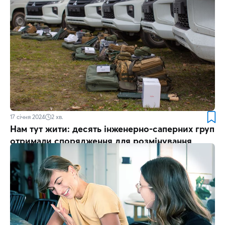
17 січня 2024
2
хв.
Нам тут жити: десять інженерно-саперних груп
отримали спорядження для розмінування