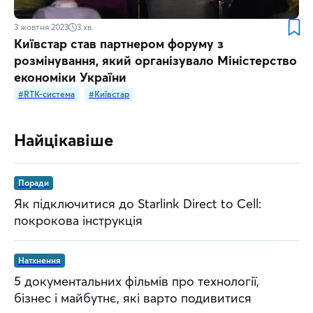
3 жовтня 2023
3
хв.
Київстар став партнером форуму з
розмінування, який організувало Міністерство
економіки України
#RTK-система
#Київстар
Найцікавіше
Поради
Як підключитися до Starlink Direct to Cell:
покрокова інструкція
Натхнення
5 документальних фільмів про технології,
бізнес і майбутнє, які варто подивитися