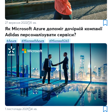
27 вересня 2022
5
хв.
Як Microsoft Azure допоміг дочірній компанії
Adidas персоналізувати сервіси?
#Azure
#MicrosoftAzure
#Microsoft365
1 листопада 2021
4
хв.