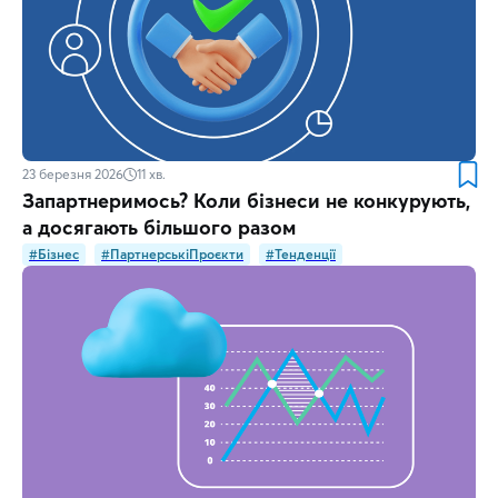
23 березня 2026
11
хв.
Запартнеримось? Коли бізнеси не конкурують,
а досягають більшого разом
#Бізнес
#ПартнерськіПроєкти
#Тенденції