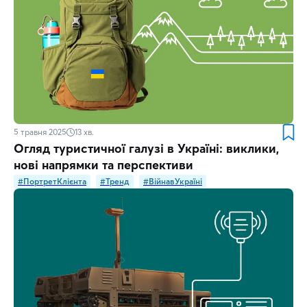
5 травня 2025
13
хв.
Огляд туристичної галузі в Україні: виклики,
нові напрямки та перспективи
#ПортретКлієнта
#Тренд
#ВійнавУкраїні