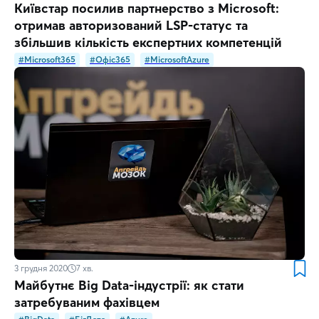
Київстар посилив партнерство з Microsoft:
отримав авторизований LSP-статус та
збільшив кількість експертних компетенцій
#Microsoft365
#Офіс365
#MicrosoftAzure
3 грудня 2020
7
хв.
Майбутнє Big Data-індустрії: як стати
затребуваним фахівцем