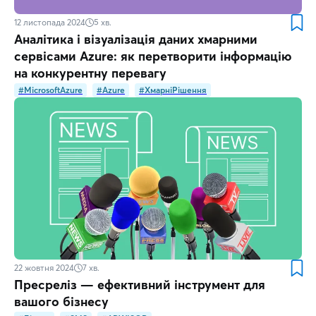
12 листопада 2024
5
хв.
Аналітика і візуалізація даних хмарними
сервісами Azure: як перетворити інформацію
на конкурентну перевагу
#MicrosoftAzure
#Azure
#ХмарніРішення
22 жовтня 2024
7
хв.
Пресреліз — ефективний інструмент для
вашого бізнесу