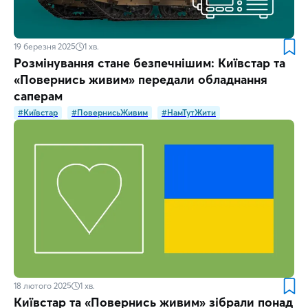
19 березня 2025
1
хв.
Розмінування стане безпечнішим: Київстар та
«Повернись живим» передали обладнання
саперам
#Київстар
#ПовернисьЖивим
#НамТутЖити
18 лютого 2025
1
хв.
Київстар та «Повернись живим» зібрали понад