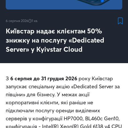
6 серпня 2026
1
хв.
Київстар надає клієнтам 50%
знижку на послугу «Dedicated
Server» у Kyivstar Cloud
З 
6 серпня до 31 грудня 2026
 року Київстар 
запускає спеціальну акцію «Dedicated Server за 
півціни» для бізнесу. У межах акції 
корпоративні клієнти, які раніше не 
підключали послугу оренди виділених 
серверів у конфігурації HP7000, BL460c Gen10, 
конфігурація - Intel(R) Xeon(R) Gold 6138 v4 CPU 