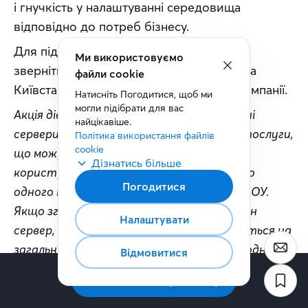
і гнучкість у налаштуванні середовища 
відповідно до потреб бізнесу.
Для підключення та отримання знижки 
Ми використовуємо
зверніться до персонального менеджера 
файли cookie
Київстар або залиште заявку на сайті компанії.
Натисніть Погодитися, щоб ми 
могли підібрати для вас 
Акція діє до 
31 грудня 2026 року
 на виділені 
найцікавіше.
сервери і не поширюється на додаткові послуги, 
Політика використання файлів 
cookie
що можуть бути підключені в межах 
Дізнатись більше
користування. Умови застосовуються до 
Погодитися
одного підключення в межах одного ЄДРПОУ. 
Якщо згодом Ви захочете додати ще один 
Налаштувати
сервер, його вартість розраховуватиметься на 
загальних умовах. Кількість серверів для одного 
Відмовитися
підключення (окрім першого підключення на 
Підписатись на розсилку
умовах акції) не обмежена.