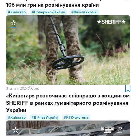
106 млн грн на розмінування країни
#Київстар
#ПовернисьЖивим
#ВійнавУкраїні
3 квітня 2024
3
хв.
«Київстар» розпочинає співпрацю з холдингом
SHERIFF в рамках гуманітарного розмінування
України
#Київстар
#ВійнавУкраїні
#RTK-система