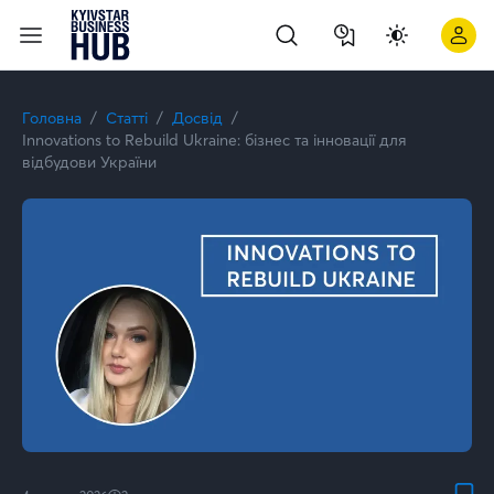
Як Big Data допомагає бізнесу краще розуміти клієнтів: дос
Головна
Статті
Досвід
Innovations to Rebuild Ukraine: бізнес та інновації для
відбудови України