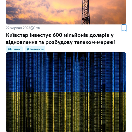
22 червня 2023
3
хв.
Київстар інвестує 600 мільйонів доларів у
відновлення та розбудову телеком-мережі
#Бізнес
#Телеком