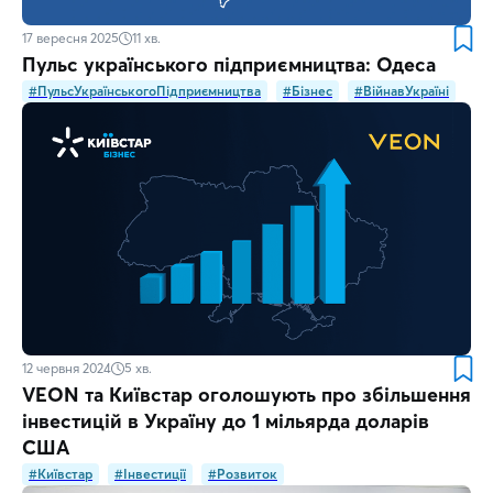
17 вересня 2025
11
хв.
Пульс українського підприємництва: Одеса
#ПульсУкраїнськогоПідприємництва
#Бізнес
#ВійнавУкраїні
12 червня 2024
5
хв.
VEON та Київстар оголошують про збільшення
інвестицій в Україну до 1 мільярда доларів
США
#Київстар
#Інвестиції
#Розвиток