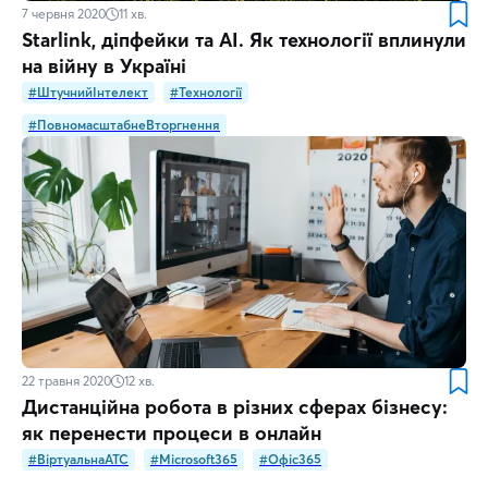
7 червня 2020
11
хв.
Starlink, діпфейки та AI. Як технології вплинули
на війну в Україні
#ШтучнийІнтелект
#Технології
#ПовномасштабнеВторгнення
22 травня 2020
12
хв.
Дистанційна робота в різних сферах бізнесу:
як перенести процеси в онлайн
#ВіртуальнаATC
#Microsoft365
#Офіс365