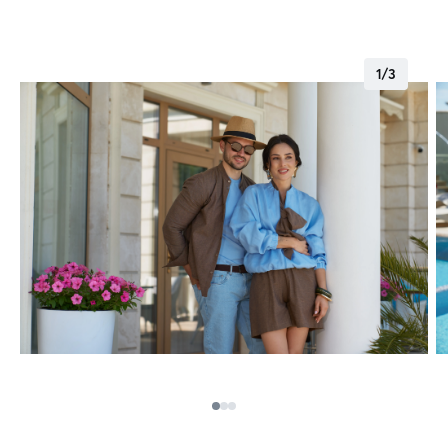
1
/
3