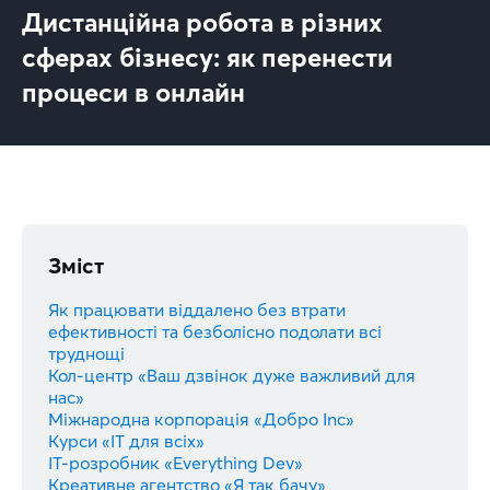
Дистанційна робота в різних
сферах бізнесу: як перенести
процеси в онлайн
Зміст
Як працювати віддалено без втрати
ефективності та безболісно подолати всі
труднощі
Кол-центр «Ваш дзвінок дуже важливий для
нас»
Міжнародна корпорація «Добро Inc»
Курси «IT для всіх»
IT-розробник «Everything Dev»
Креативне агентство «Я так бачу»