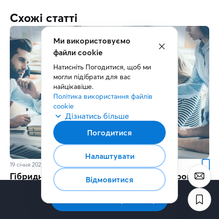
Схожі статті
19 січня 2022
10
хв.
Гібридний формат роботи бізнесу. Покрокова
інструкція переходу
#Microsoft365
#MicrosoftAzure
#ВіртуальнаATC