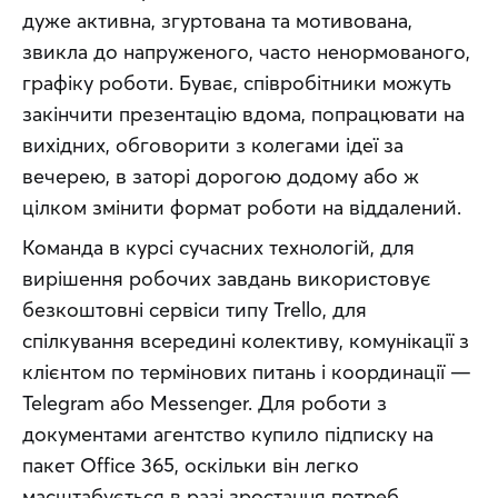
дуже активна, згуртована та мотивована, 
звикла до напруженого, часто ненормованого, 
графіку роботи. Буває, співробітники можуть 
закінчити презентацію вдома, попрацювати на 
вихідних, обговорити з колегами ідеї за 
вечерею, в заторі дорогою додому або ж 
цілком змінити формат роботи на віддалений.
Команда в курсі сучасних технологій, для 
вирішення робочих завдань використовує 
безкоштовні сервіси типу Trello, для 
спілкування всередині колективу, комунікації з 
клієнтом по термінових питань і координації — 
Telegram або Messenger. Для роботи з 
документами агентство купило підписку на 
пакет Office 365, оскільки він легко 
масштабується в разі зростання потреб 