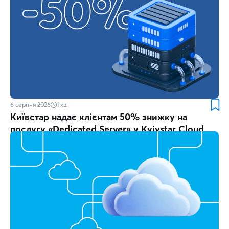
6 серпня 2026
1
хв.
Київстар надає клієнтам 50% знижку на
послугу «Dedicated Server» у Kyivstar Cloud