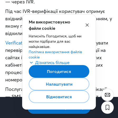
— через IVR.
Під час IVR-верифікації користувач отримує 
вхідний дзвінок із голосовим повідомленням, у 
Ми використовуємо
якому пропонується підтвердити або 
файли cookie
відхилити запит на верифікацію. 
Натисніть Погодитися, щоб ми 
могли підібрати для вас 
Verification API
 дозволяє бізнесу організувати 
найцікавіше.
перевірку користувачів під час реєстрації на 
Політика використання файлів 
сайтах і в застосунках, входу до особистих 
cookie
Дізнатись більше
кабінетів, підтвердження операцій та інших 
Погодитися
процесів, де необхідна ідентифікація за 
номером телефону.
Налаштувати
Послуга підтримує кілька каналів верифікації 
— SMS, телефонний дзвінок та IVR-запит, що 
Відмовитися
дає змогу бізнесу обрати оптимальний спосіб 
Підписатись на розсилку
підтвердження користувачів залежно від 