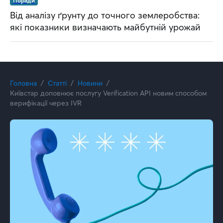
Поради
Від аналізу ґрунту до точного землеробства:
які показники визначають майбутній урожай
Головна
Статті
Новини
Київстар доповнює послугу Verification API новим способом
верифікації через IVR