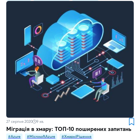
27 серпня 2020
9
хв.
Міграція в хмару: ТОП-10 поширених запитань
#Azure
#MicrosoftAzure
#ХмарніРішення