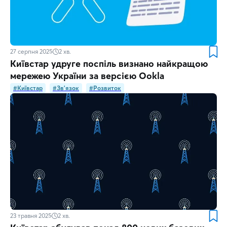
27 серпня 2025
2
хв.
Київстар удруге поспіль визнано найкращою
мережею України за версією Ookla
#Київстар
#Зв'язок
#Розвиток
23 травня 2025
2
хв.