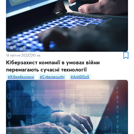
14 квітня 2022
10
хв.
Кіберзахист компанії в умовах війни
перемагають сучасні технології
#Кібербезпека
#Cybersecurity
#AntiDDoS