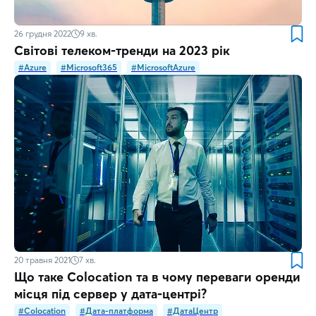
26 грудня 2022
9
хв.
Світові телеком-тренди на 2023 рік
#Azure
#Microsoft365
#MicrosoftAzure
20 травня 2021
7
хв.
Що таке Colocation та в чому переваги оренди
місця під сервер у дата-центрі?
#Colocation
#Дата-платформа
#ДатаЦентр