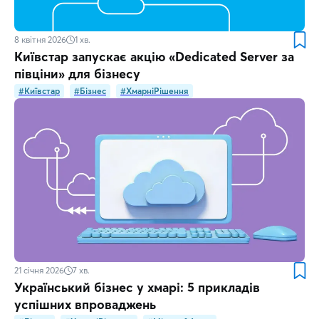
8 квітня 2026
1
хв.
Київстар запускає акцію «Dedicated Server за
півціни» для бізнесу
#Київстар
#Бізнес
#ХмарніРішення
21 січня 2026
7
хв.
Український бізнес у хмарі: 5 прикладів
успішних впроваджень