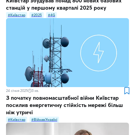
Київстар збудував понад 800 нових базових
станцій у першому кварталі 2025 року
#Київстар
#2025
#4G
24 січня 2025
3
хв.
З початку повномасштабної війни Київстар
посилив енергетичну стійкість мережі більш
ніж утричі
#Київстар
#ВійнавУкраїні