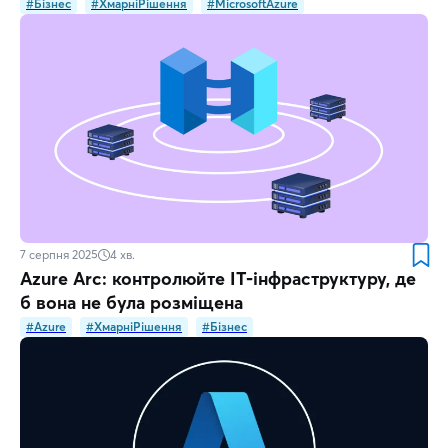
#Бізнес
#ХмарніРішення
#MicrosoftAzure
7 серпня 2025
4
хв.
Azure Arc: контролюйте ІТ-інфраструктуру, де
б вона не була розміщена
#Azure
#ХмарніРішення
#Бізнес