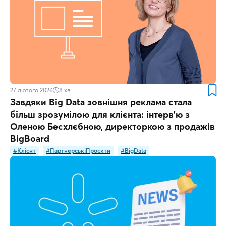
27 лютого 2026
8
хв.
Завдяки Big Data зовнішня реклама стала
більш зрозумілою для клієнта: інтерв’ю з
Оленою Бесхлєбною, директоркою з продажів
BigBoard
#Клієнт
#ПартнерськіПроєкти
#BigData