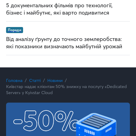
5 документальних фільмів про технології,
бізнес і майбутнє, які варто подивитися
Поради
Від аналізу ґрунту до точного землеробства:
які показники визначають майбутній урожай
Головна
Статті
Новини
Київстар надає клієнтам 50% знижку на послугу «Dedicated
Server» у Kyivstar Cloud