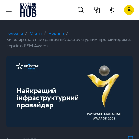
Київстар надає клієнтам 50% знижку на послугу «Dedicated S
Головна
Статті
Новини
Київстар став найкращим інфраструктурним провайдером за
версією PSM Awards