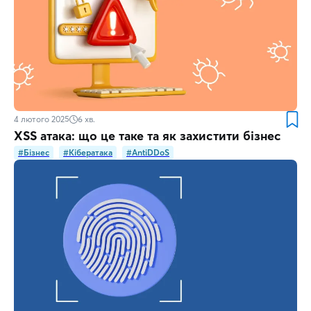
4 лютого 2025
6
хв.
XSS атака: що це таке та як захистити бізнес
#Бізнес
#Кібератака
#AntiDDoS