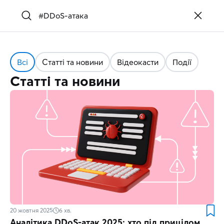
Всі
Статті та новини
Відеокасти
Події
Статті та новини
20 жовтня 2025
6
хв.
Аналітика DDoS-атак 2025: хто під прицілом,