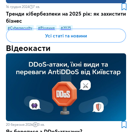
16 грудня 2024
7
хв.
Тренди кібербезпеки на 2025 рік: як захистити
бізнес
#Cybersecurity
#Рішення
#2025
Усі статі та новини
Відеокасти
20 березня 2026
3 хв.
Як боротися з DDoS-атаками?