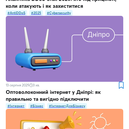
коли атакують і як захиститися
#AntiDDoS
#2025
#Cybersecurity
13 серпня 2025
3
хв.
Оптоволоконний інтернет у Дніпрі: як
правильно та вигідно підключити
#Інтернет
#Бізнес
#ІнтернетДляБізнесу