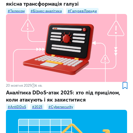
якісна трансформація галузі
#Телеком
#Бізнес-аналітика
#ГалузевіТренди
20 жовтня 2025
6
хв.
Аналітика DDoS-атак 2025: хто під прицілом,
коли атакують і як захиститися
#AntiDDoS
#2025
#Cybersecurity