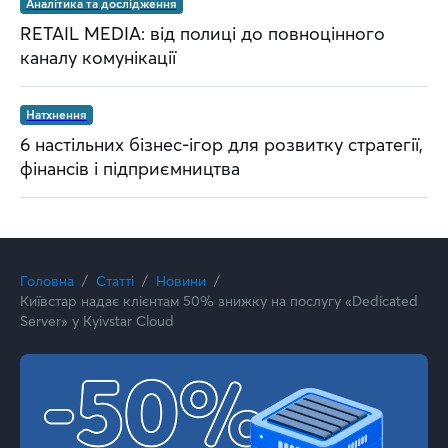
Аналітика та дослідження
RETAIL MEDIA: від полиці до повноцінного
каналу комунікації
Натхнення
6 настільних бізнес-ігор для розвитку стратегії,
фінансів і підприємництва
Головна
Статті
Новини
Київстар надає клієнтам 50% знижку на послугу «Dedicated
Server» у Kyivstar Cloud