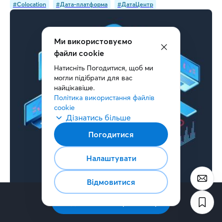
#Colocation
#Дата-платформа
#ДатаЦентр
Ми використовуємо
файли cookie
Натисніть Погодитися, щоб ми 
могли підібрати для вас 
найцікавіше.
Політика використання файлів 
cookie
Дізнатись більше
Погодитися
Налаштувати
Відмовитися
27 серпня 2020
9
хв.
Підписатись на розсилку
Міграція в хмару: ТОП-10 поширених запитань