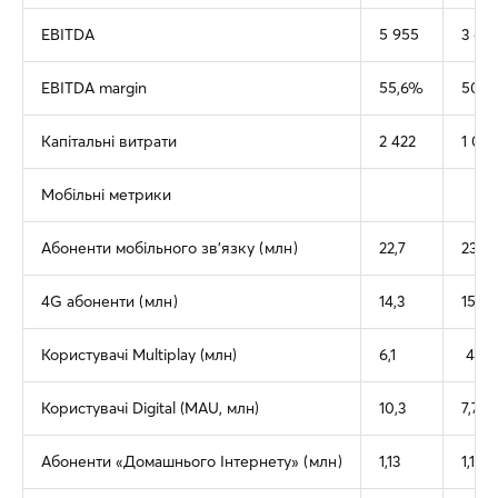
EBITDA
5 955
3 62
EBITDA margin
55,6%
50,6
Капітальні витрати
2 422
1 072
Мобільні метрики
Абоненти мобільного зв'язку (млн)
22,7
23,9
4G абоненти (млн)
14,3
15,0
Користувачі Multiplay (млн)
6,1
4,3
Користувачі Digital (MAU, млн)
10,3
7,7
Абоненти «Домашнього Інтернету» (млн)
1,13
1,12