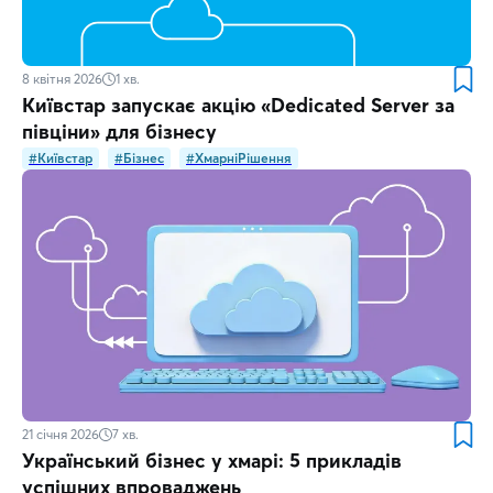
8 квітня 2026
1
хв.
Київстар запускає акцію «Dedicated Server за
півціни» для бізнесу
#Київстар
#Бізнес
#ХмарніРішення
21 січня 2026
7
хв.
Український бізнес у хмарі: 5 прикладів
успішних впроваджень