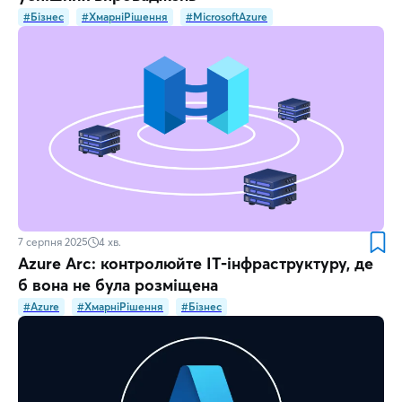
#Бізнес
#ХмарніРішення
#MicrosoftAzure
7 серпня 2025
4
хв.
Azure Arc: контролюйте ІТ-інфраструктуру, де
б вона не була розміщена
#Azure
#ХмарніРішення
#Бізнес