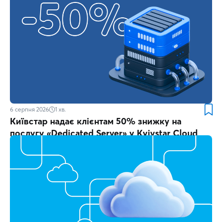
6 серпня 2026
1
хв.
Київстар надає клієнтам 50% знижку на
послугу «Dedicated Server» у Kyivstar Cloud