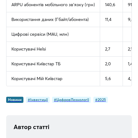
ARPU абонентів мобільного зв’язку (грн)
140,6
91,4
Використання даних (Гбайт/абонента)
11,4
9,4
Цифрові сервіси (MAU, млн)
Користувачі Helsi
2,7
2,1
Користувачі Київстар ТБ
2,0
1,4
Користувачі Мій Київстар
5,6
4,2
Новини
#Інвестиції
#ЦифровіТехнології
#2025
Автор статті