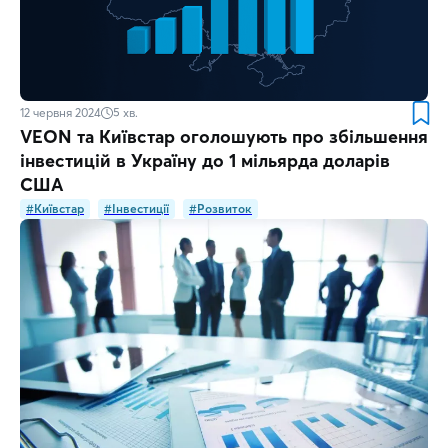
12 червня 2024
5
хв.
VEON та Київстар оголошують про збільшення
інвестицій в Україну до 1 мільярда доларів
США
#Київстар
#Інвестиції
#Розвиток