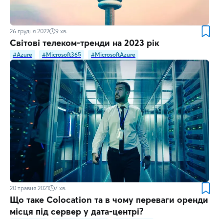
26 грудня 2022
9
хв.
Світові телеком-тренди на 2023 рік
#Azure
#Microsoft365
#MicrosoftAzure
20 травня 2021
7
хв.
Що таке Colocation та в чому переваги оренди
місця під сервер у дата-центрі?