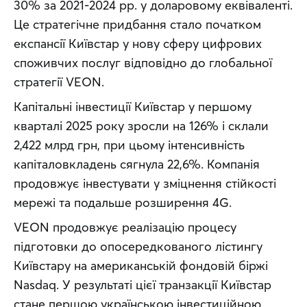
30% за 2021-2024 рр. у доларовому еквіваленті. 
Це стратегічне придбання стало початком 
експансії Київстар у нову сферу цифрових 
споживчих послуг відповідно до глобальної 
стратегії VEON. 
Капітальні інвестиції Київстар у першому 
кварталі 2025 року зросли на 126% і склали 
2,422 млрд грн, при цьому інтенсивність 
капіталовкладень сягнула 22,6%. Компанія 
продовжує інвестувати у зміцнення стійкості 
мережі та подальше розширення 4G. 
VEON продовжує реалізацію процесу 
підготовки до опосередкованого лістингу 
Київстару на американській фондовій біржі 
Nasdaq. У результаті цієї транзакції Київстар 
стане першою українською інвестиційною 