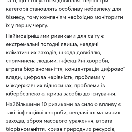
та ті, що стосуються довкілля. Перші три 
категорії становлять особливу небезпеку для 
бізнесу, тому компаніям необхідно моніторити 
їх у першу чергу.
Найімовірнішими ризиками для світу є 
екстремальні погодні явища, невдачі 
кліматичних заходів, шкода довкіллю, 
спричинена людьми, інфекційні хвороби, 
втрата біорізноманіття, концентрація цифрової 
влади, цифрова нерівність, проблеми у 
міждержавних відносинах, проблеми із 
кібербезпекою, криза засобів до існування.
Найбільшими 10 ризиками за силою впливу є 
такі: інфекційні хвороби, невдачі кліматичних 
заходів, зброя масового ураження, втрата 
біорізноманіття, криза природних ресурсів, 