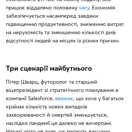
працює віддалено половину 
часу
. Економія 
забезпечується насамперед завдяки 
підвищенню продуктивності, зниженню витрат 
на нерухомість та зменшенню кількості днів 
відсутності людей на місцях із різних причин.
Три сценарії майбутнього
Пітер Шварц, футоролог та старший 
віцепрезидент зі стратегічного планування в 
компанії Salesforce, 
вважає
, що хоча у багатьох 
країнах кількість нових випадків 
захворюваності й смертей зменшується, 
наслідки пандемії це далеко не вичерпані. 
Наразі ніхто не знає, чи зможуть вакцини 