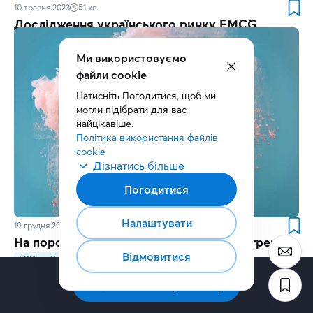
10 травня 2023
51
хв.
Дослідження українського ринку FMCG
Ми використовуємо
файли cookie
Натисніть Погодитися, щоб ми 
могли підібрати для вас 
найцікавіше.
Політика використання файлів 
cookie
Дізнатись більше
Погодитися
Налаштувати
19 грудня 2022
12
хв.
На порозі 2023-го: глобальні споживчі тренди
Відмовитися
#ВійнавУкраїні
#Рішення
Підписатись на розсилку