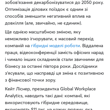
зобов’язання декарбонізуватися до 2050 року. 
Оптимізація ділових поїздок є одним зі 
способів зменшити негативний вплив на 
довкілля (але, звичайно, не єдиним).
Ще однією масштабною зміною, яку 
неможливо ігнорувати, є масовий перехід 
компаній на 
гібридні моделі роботи
. Віддалена 
праця, відеоконференції замість офісних нарад 
і чимало інших складників стали звичними для 
бізнесу за останні півтора роки. Дослідники 
з’ясували, що насправді ця зміна є позитивною 
з фінансової точки зору.
Кейт Ліснер, президентка Global Workplace 
Analytics, наводить такі дані: компанії, які 
використовують гібридне середовище, 
економлять $11 тис. на кожну людину, яка 