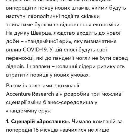
випередити появу нових штамів, якими будуть 
наступні геополітичні події та скільки 
триватиме бурхливе відновлення економіки. 
На думку Шварца, людство входить до нової 
доби – «пандемічної ери», яку визначатиме 
вплив COVID-19. У цій епосі будуть свої 
переможці, які до пандемії могли не бути серед 
лідерів. І навпаки – колишні лідери ризикують 
втратити позиції у нових умовах.
Разом із колегами з компанії 
Accenture Research він розробив три можливі 
сценарії зміни бізнес-середовища у 
«пандемічну еру»:
1. Сценарій «Зростання».
 Чимало компаній за 
попередні 18 місяців навчилися не лише 