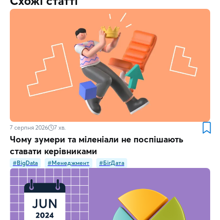
Схожі статті
7 серпня 2026
7
хв.
Чому зумери та міленіали не поспішають
ставати керівниками
#BigData
#Менеджмент
#БігДата