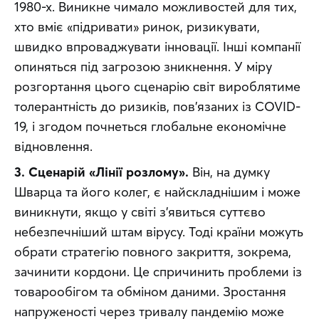
1980-х. Виникне чимало можливостей для тих, 
хто вміє «підривати» ринок, ризикувати, 
швидко впроваджувати інновації. Інші компанії 
опиняться під загрозою зникнення. У міру 
розгортання цього сценарію світ вироблятиме 
толерантність до ризиків, пов’язаних із COVID-
19, і згодом почнеться глобальне економічне 
відновлення.
3. Сценарій «Лінії розлому».
 Він, на думку 
Шварца та його колег, є найскладнішим і може 
виникнути, якщо у світі з’явиться суттєво 
небезпечніший штам вірусу. Тоді країни можуть 
обрати стратегію повного закриття, зокрема, 
зачинити кордони. Це спричинить проблеми із 
товарообігом та обміном даними. Зростання 
напруженості через тривалу пандемію може 