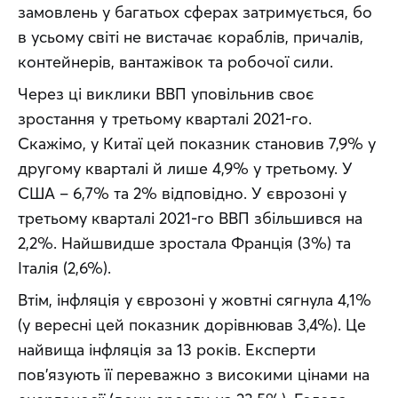
замовлень у багатьох сферах затримується, бо 
в усьому світі не вистачає кораблів, причалів, 
контейнерів, вантажівок та робочої сили.
Через ці виклики ВВП уповільнив своє 
зростання у третьому кварталі 2021-го. 
Скажімо, у Китаї цей показник становив 7,9% у 
другому кварталі й лише 4,9% у третьому. У 
США – 6,7% та 2% відповідно. У єврозоні у 
третьому кварталі 2021-го ВВП збільшився на 
2,2%. Найшвидше зростала Франція (3%) та 
Італія (2,6%).
Втім, інфляція у єврозоні у жовтні сягнула 4,1% 
(у вересні цей показник дорівнював 3,4%). Це 
найвища інфляція за 13 років. Експерти 
пов’язують її переважно з високими цінами на 