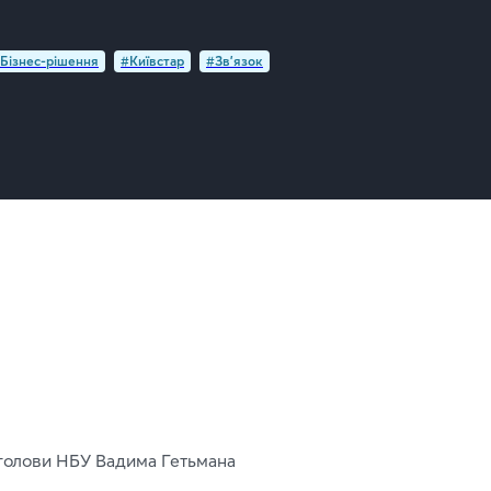
Бізнес-рішення
#Київстар
#Зв'язок
 голови НБУ Вадима Гетьмана