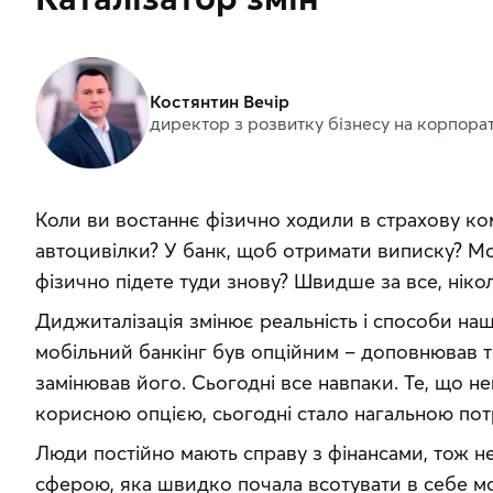
Костянтин Вечір
директор з розвитку бізнесу на корпора
Коли ви востаннє фізично ходили в страхову ко
автоцивілки? У банк, щоб отримати виписку? Мож
фізично підете туди знову? Швидше за все, ніко
Диджиталізація змінює реальність і способи нашо
мобільний банкінг був опційним – доповнював тр
замінював його. Сьогодні все навпаки. Те, що 
корисною опцією, сьогодні стало нагальною по
Люди постійно мають справу з фінансами, тож не
сферою, яка швидко почала всотувати в себе мо