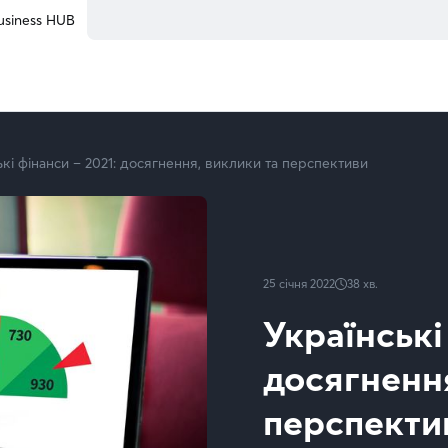
usiness HUB
ькі фінанси – 2021: досягнення, виклики та перспективи
25 січня 2022
38
хв.
Українські
досягнення
перспекти