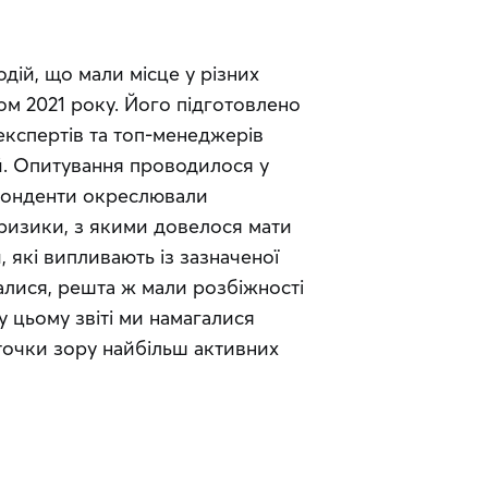
дій, що мали місце у різних 
м 2021 року. Його підготовлено 
експертів та топ-менеджерів 
й. Опитування проводилося у 
спонденти окреслювали 
 ризики, з якими довелося мати 
 які випливають із зазначеної 
галися, решта ж мали розбіжності 
 цьому звіті ми намагалися 
точки зору найбільш активних 