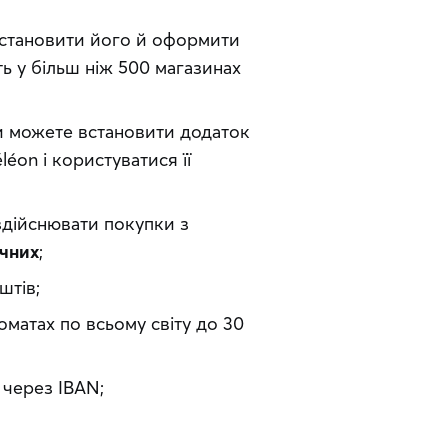
встановити його й оформити 
ь у більш ніж 500 магазинах 
и можете встановити додаток 
on і користуватися її 
здійснювати покупки з
ічних
;
штів;
матах по всьому світу до 30
 через IBAN;