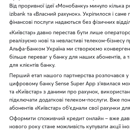
Від проривної ідеї «Монобанку» минуло кілька рок
izibank та «Власний рахунок». Укріпилося і саме 
фінансові послуги надаються без фізичних відді
«Київстар» давно перестав бути лише оператором
реалізуємо нові та невластиві телеком-бізнесу п
Альфа-Банком Україна ми створюємо конвергентні
більше переваг у банку для наших абонентів, а т
для клієнтів банку.
Перший етап нашого партнерства розпочався у б
цифровому банку Sense Super App з’явилася можл
та «Київстар» з даними про рахунок, використанн
підключати додаткові телеком-послуги. Вже понад
абонентів «Київстар» об’єднали свої рахунки для
Оформити споживчий кредит онлайн – вже давн
нового року стане можливість купувати акції іно