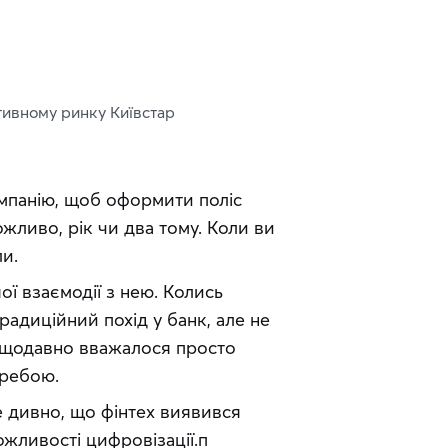
тивному ринку Київстар
мпанію, щоб оформити поліс 
ливо, рік чи два тому. Коли ви 
ли.
ї взаємодії з нею. Колись 
адиційний похід у банк, але не 
нещодавно вважалося просто 
требою.
 дивно, що фінтех виявився 
жливості цифровізації.п