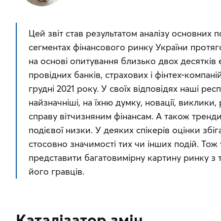
Цей звіт став результатом аналізу основних по
сегментах фінансового ринку України протяго
на основі опитування близько двох десятків 
провідних банків, страхових і фінтех-компані
груднi 2021 року. У своїх відповідях наші ре
найзначніші, на їхню думку, новації, виклики,
справу вітчизняним фінансам. А також тренди,
подієвої низки. У деяких спікерів оцінки збі
стосовно значимості тих чи інших подій. Тож у
представити багатовимірну картину ринку з 
його гравців.
Каталізатор змін