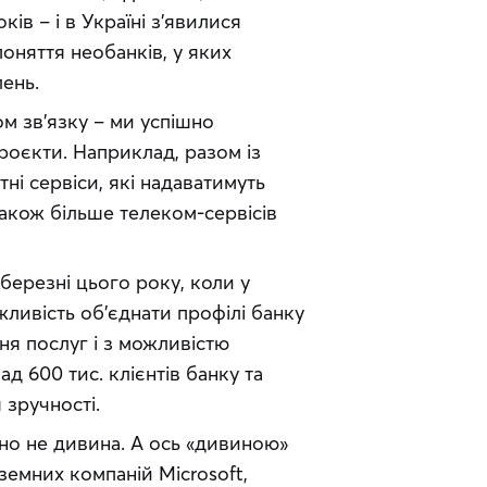
ів – і в Україні з’явилися 
поняття необанків, у яких 
лень.
 зв’язку – ми успішно 
роєкти. Наприклад, разом із 
 сервіси, які надаватимуть 
акож більше телеком-сервісів 
ерезні цього року, коли у 
ивість об’єднати профілі банку 
я послуг і з можливістю 
 600 тис. клієнтів банку та 
 зручності.
о не дивина. А ось «дивиною» 
земних компаній Microsoft, 