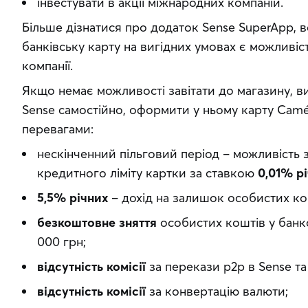
інвестувати в акції міжнародних компаній.
Більше дізнатися про додаток Sense SuperApp, 
банківську карту на вигідних умовах є можливіст
компанії.
Якщо немає можливості завітати до магазину, в
Sense самостійно, оформити у ньому карту Camélé
перевагами:
нескінченний пільговий період – можливість 
кредитного ліміту картки за ставкою
0,01% р
5,5% річних
– дохід на залишок особистих ко
безкоштовне зняття
особистих коштів у банко
000 грн;
відсутність комісії
за перекази p2p в Sense та
відсутність комісії
за конвертацію валюти;