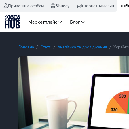
Приватним особам
Бізнесу
Інтернет-магазин
B
Маркетплейс
Блог
Головна
Статті
Аналітика та дослідження
Українс