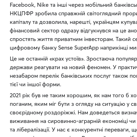
Facebook, Nike та інші через мобільний банківськ
НКЦПФР зробила справжній світоглядний прорив
капіталу та дозволила, нарешті, українцям купува
фінансовий сектор одразу відгукнувся на це анон
спростять життя приватним інвесторам. Такий се
цифровому банку Sense SuperApp наприкінці ми
Це не останній «крах устоїв». Зростаюча популя
держави реагувати на новий феномен. У практич
незабаром перелік банківських послуг також поп
тієї чи іншої форми.
2021 рік був не таким хорошим, як нам того б хо
поганим, яким міг бути з огляду на ситуацію у сві
своєрідному роздоріжжі. Нам доведеться визнача
виживання на сировинно-аграрній економіці чи з
та лібералізації. У нас є конкурентні переваги, 