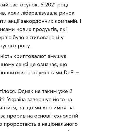
ий застосунок. У 2021 році 
, коли лібералізувала ринок 
ти акції закордонних компаній. І 
сами нових продуктів, які 
рвіс було активовано й у 
нулого року.
рність криптовалют змушує 
ному сенсі це означає, що 
овниться інструментами DeFi – 
тілося. Однак не таким уже й 
ті. Україна завершує його на 
тися, за що ми «топимо»: за 
а прорив на основі технологій 
що проростають з національного 