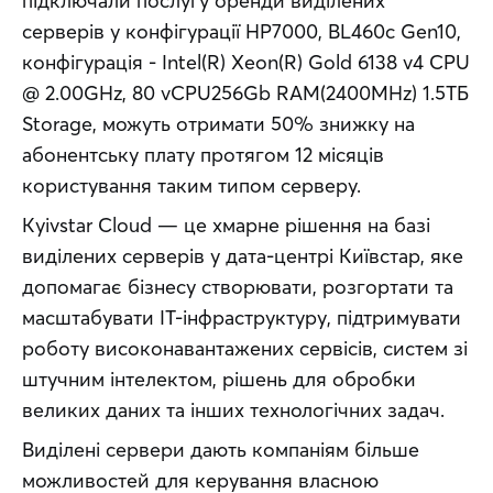
підключали послугу оренди виділених 
серверів у конфігурації HP7000, BL460c Gen10, 
конфігурація - Intel(R) Xeon(R) Gold 6138 v4 CPU 
@ 2.00GHz, 80 vCPU256Gb RAM(2400MHz) 1.5ТБ 
Storage, можуть отримати 50% знижку на 
абонентську плату протягом 12 місяців 
користування таким типом серверу. 
Kyivstar Cloud — це хмарне рішення на базі 
виділених серверів у дата-центрі Київстар, яке 
допомагає бізнесу створювати, розгортати та 
масштабувати ІТ-інфраструктуру, підтримувати 
роботу високонавантажених сервісів, систем зі 
штучним інтелектом, рішень для обробки 
великих даних та інших технологічних задач.
Виділені сервери дають компаніям більше 
можливостей для керування власною 