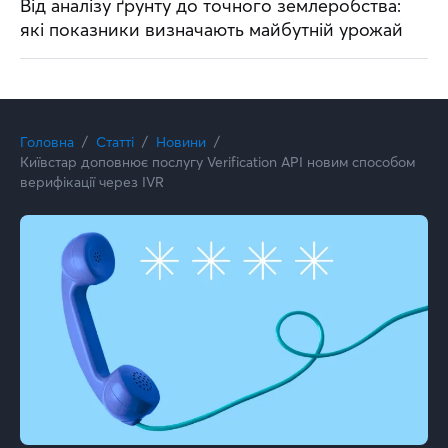
Від аналізу ґрунту до точного землеробства:
які показники визначають майбутній урожай
Головна
Статті
Новини
Київстар доповнює послугу Verification API новим способом
верифікації через IVR