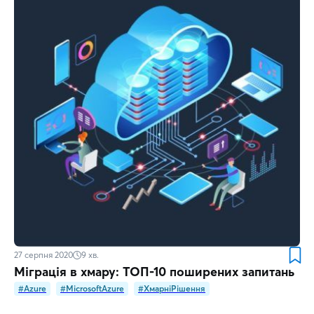
27 серпня 2020
9
хв.
Міграція в хмару: ТОП-10 поширених запитань
#Azure
#MicrosoftAzure
#ХмарніРішення