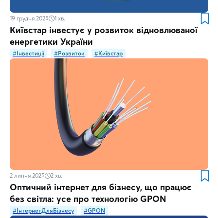
19 грудня 2025
1
хв.
Київстар інвестує у розвиток відновлюваної
енергетики України
#Інвестиції
#Розвиток
#Київстар
2 липня 2025
2
хв.
Оптичний інтернет для бізнесу, що працює
без світла: усе про технологію GPON
#ІнтернетДляБізнесу
#GPON