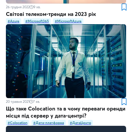
26 грудня 2022
9
хв.
Світові телеком-тренди на 2023 рік
#Azure
#Microsoft365
#MicrosoftAzure
20 травня 2021
7
хв.
Що таке Colocation та в чому переваги оренди
місця під сервер у дата-центрі?
#Colocation
#Дата-платформа
#ДатаЦентр