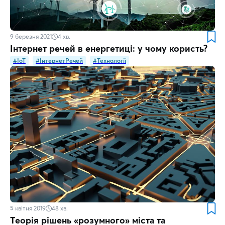
9 березня 2021
4
хв.
Інтернет речей в енергетиці: у чому користь?
#IoT
#ІнтернетРечей
#Технології
5 квітня 2019
48
хв.
Теорія рішень «розумного» міста та