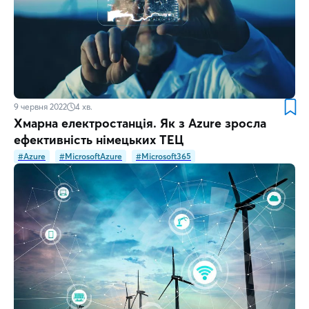
9 червня 2022
4
хв.
Хмарна електростанція. Як з Azure зросла
ефективність німецьких ТЕЦ
#Azure
#MicrosoftAzure
#Microsoft365