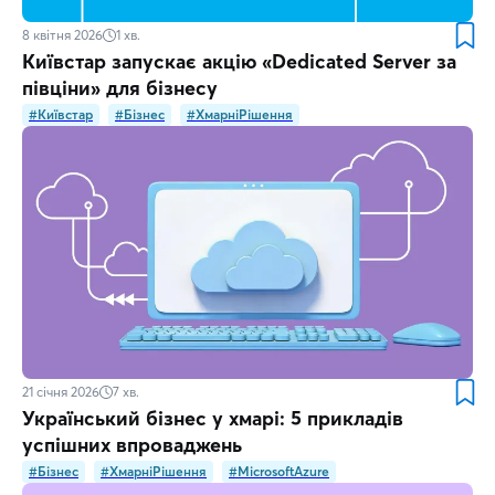
8 квітня 2026
1
хв.
Київстар запускає акцію «Dedicated Server за
півціни» для бізнесу
#Київстар
#Бізнес
#ХмарніРішення
21 січня 2026
7
хв.
Український бізнес у хмарі: 5 прикладів
успішних впроваджень
#Бізнес
#ХмарніРішення
#MicrosoftAzure