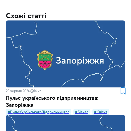
Схожі статті
23 червня 2026
14
хв.
Пульс українського підприємництва:
Запоріжжя
#ПульсУкраїнськогоПідприємництва
#Бізнес
#Клієнт