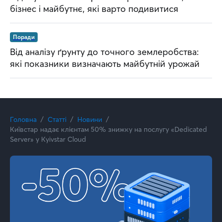
бізнес і майбутнє, які варто подивитися
Поради
Від аналізу ґрунту до точного землеробства:
які показники визначають майбутній урожай
Головна
Статті
Новини
Київстар надає клієнтам 50% знижку на послугу «Dedicated
Server» у Kyivstar Cloud