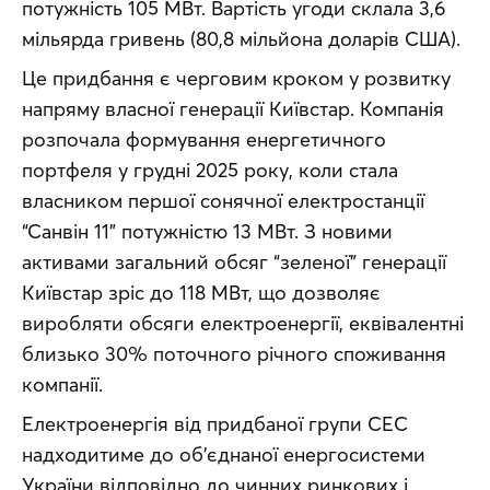
потужність 105 МВт. Вартість угоди склала 3,6 
мільярда гривень (80,8 мільйона доларів США).
Це придбання є черговим кроком у розвитку 
напряму власної генерації Київстар. Компанія 
розпочала формування енергетичного 
портфеля у грудні 2025 року, коли стала 
власником першої сонячної електростанції 
“Санвін 11” потужністю 13 МВт. З новими 
активами загальний обсяг “зеленої” генерації 
Київстар зріс до 118 МВт, що дозволяє 
виробляти обсяги електроенергії, еквівалентні 
близько 30% поточного річного споживання 
компанії.
Електроенергія від придбаної групи СЕС 
надходитиме до об’єднаної енергосистеми 
України відповідно до чинних ринкових і 