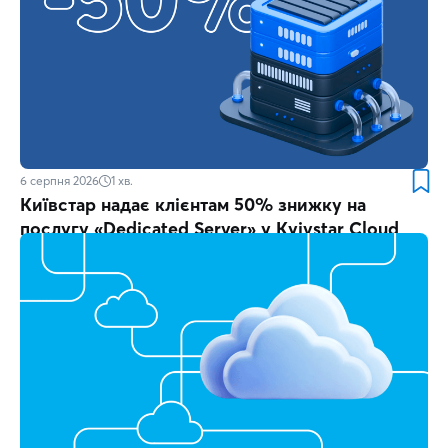
6 серпня 2026
1
хв.
Київстар надає клієнтам 50% знижку на
послугу «Dedicated Server» у Kyivstar Cloud