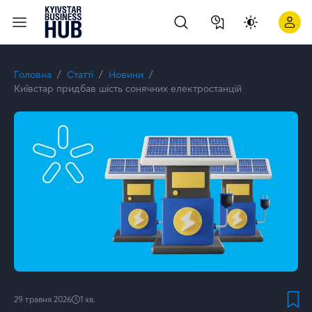
Київстар надає клієнтам 50% знижку на послугу «Dedicated S
Головна
Статті
Новини
Київстар придбав шість сонячних електростанцій
29 травня 2026
1
хв.