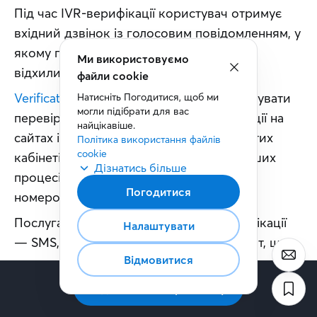
Під час IVR-верифікації користувач отримує 
вхідний дзвінок із голосовим повідомленням, у 
якому пропонується підтвердити або 
Ми використовуємо
відхилити запит на верифікацію. 
файли cookie
Verification API
 дозволяє бізнесу організувати 
Натисніть Погодитися, щоб ми 
могли підібрати для вас 
перевірку користувачів під час реєстрації на 
найцікавіше.
сайтах і в застосунках, входу до особистих 
Політика використання файлів 
cookie
кабінетів, підтвердження операцій та інших 
Дізнатись більше
процесів, де необхідна ідентифікація за 
Погодитися
номером телефону.
Послуга підтримує кілька каналів верифікації 
Налаштувати
— SMS, телефонний дзвінок та IVR-запит, що 
Відмовитися
дає змогу бізнесу обрати оптимальний спосіб 
підтвердження користувачів залежно від 
Підписатись на розсилку
потреб власних цифрових сервісів.