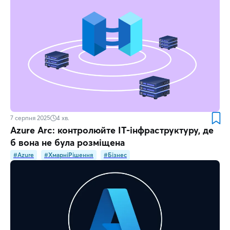
7 серпня 2025
4
хв.
Azure Arc: контролюйте ІТ-інфраструктуру, де
б вона не була розміщена
#Azure
#ХмарніРішення
#Бізнес