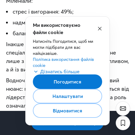
Міленіали:
стрес і вигорання: 49%;
надмірна відповідальність: 48%;
баланс: 46%.
Інакше кажучи, для багатьох сучасних 
спеціалістів керівна посада асоціюється не 
лише з вищою зарплатою чи більшим впливом, 
а й із високим рівнем стресу. 
Водночас дані 
Deloitte
 показують важливий 
нюанс: молоді працівники не відмовляються від 
лідерства — вони не хочуть, щоб керівна роль 
означала постійне перевантаження. 
Серед тих, хто ще не обіймає керівних посад 
високого рівня, 76% представників Gen Z і 
67% міленіалів зацікавлені в тому, щоб у 