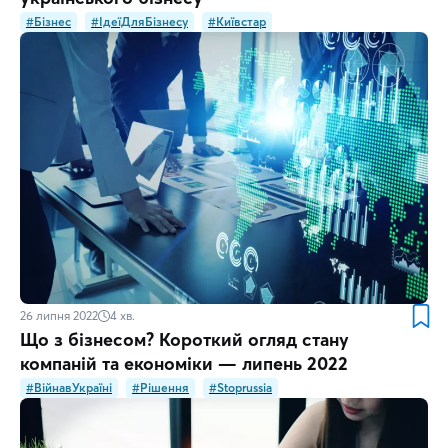
#Бізнес
#ІдеїДляБізнесу
#Київстар
26 липня 2022
4
хв.
Що з бізнесом? Короткий огляд стану
компаній та економіки — липень 2022
#ВійнавУкраїні
#Рішення
#Stoprussia