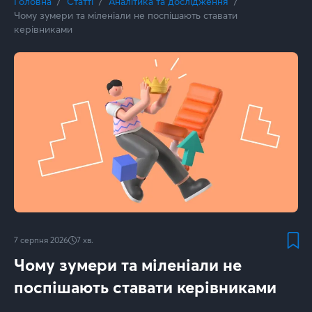
Головна
Статті
Аналітика та дослідження
Чому зумери та міленіали не поспішають ставати
керівниками
7 серпня 2026
7
хв.
Чому зумери та міленіали не
поспішають ставати керівниками