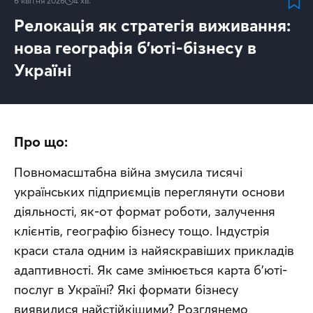
6 квітня 2026
4
хв.
Релокація як стратегія виживання:
нова географія б’юті-бізнесу в
Україні
Про що:
Повномасштабна війна змусила тисячі 
українських підприємців переглянути основи 
діяльності, як-от формат роботи, залучення 
клієнтів, географію бізнесу тощо. Індустрія 
краси стала одним із найяскравіших прикладів 
адаптивності. Як саме змінюється карта б’юті-
послуг в Україні? Які формати бізнесу 
виявилися найстійкішими? Розглянемо 