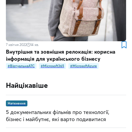
7 квітня 2022
14
хв.
Внутрішня та зовнішня релокація: корисна
інформація для українського бізнесу
#ВіртуальнаATC
#Microsoft365
#MicrosoftAzure
Найцікавіше
Натхнення
5 документальних фільмів про технології,
бізнес і майбутнє, які варто подивитися