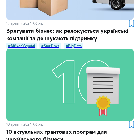
15 травня 2024
6
хв.
Врятувати бізнес: як релокуються українські
компанії та де шукають підтримку
#ВійнавУкраїні
#Star.Docs
#BigData
10 травня 2024
6
хв.
10 актуальних грантових програм для
українського бізнесу