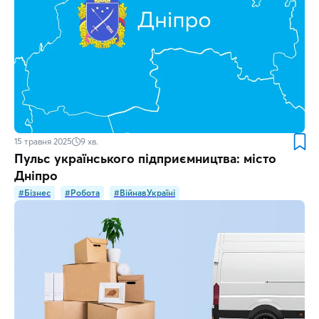
15 травня 2025
9
хв.
Пульс українського підприємництва: місто
Дніпро
#Бізнес
#Робота
#ВійнавУкраїні