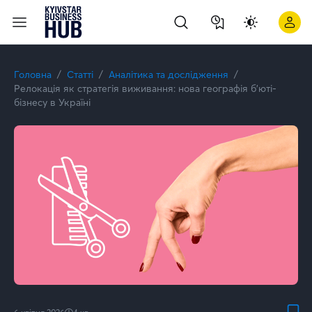
Релокація як стратегія виживання: нова географія б’юті-бізн
Головна
Статті
Аналітика та дослідження
Релокація як стратегія виживання: нова географія б’юті-
бізнесу в Україні