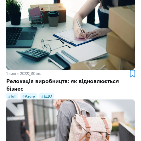
1 липня 2022
10
хв.
Релокація виробництв: як відновлюється
бізнес
#IoT
#Azure
#ЕДО