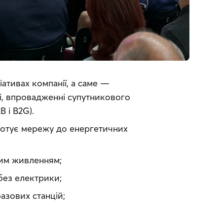
ативах компанії, а саме — 
ні, впровадженні супутникового 
 і B2G).
готує мережу до енергетичних 
ним живленням;
без електрики;
азових станцій;