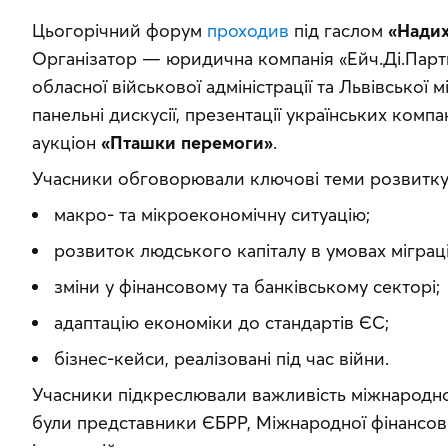
Цьогорічний форум 
проходив
 під гаслом 
«Надих
Організатор — юридична компанія «Ейч.Ді.Партн
обласної військової адміністрації та Львівської м
панельні дискусії, презентації українських компан
аукціон 
«Пташки перемоги»
.
Учасники обговорювали ключові теми розвитку 
макро- та мікроекономічну ситуацію;
розвиток людського капіталу в умовах міграці
зміни у фінансовому та банківському секторі;
адаптацію економіки до стандартів ЄС;
бізнес-кейси, реалізовані під час війни.
Учасники підкреслювали важливість міжнародної
були представники ЄБРР, Міжнародної фінансової