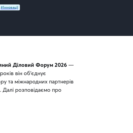
#Інновації
яний Діловий Форум 2026
 — 
оків він об’єднує 
ору та міжнародних партнерів 
 Далі розповідаємо про 