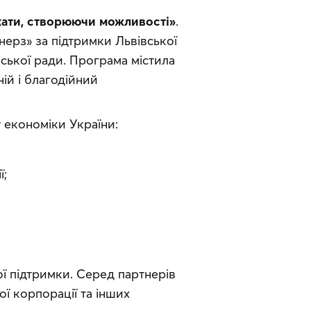
ати, створюючи можливості»
. 
ерз» за підтримки Львівської 
іської ради. Програма містила 
ій і благодійний 
економіки України:
ї;
 підтримки. Серед партнерів 
 корпорації та інших 