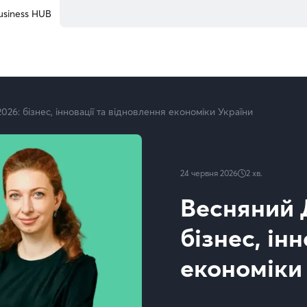
лення економіки України
usiness HUB
26: бізнес, інновації та відновлення економіки України
24 червня 2026
2
хв.
Весняний 
бізнес, ін
економіки