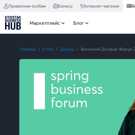
Весняний Діловий Форум 2026: бізнес, інновації та віднов
Приватним особам
Бізнесу
Інтернет-магазин
B
Маркетплейс
Блог
Головна
Статті
Досвід
Весняний Діловий Форум 20