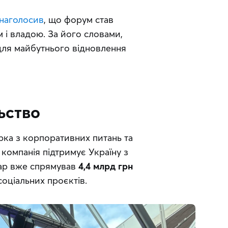
наголосив
, що форум став 
і владою. За його словами, 
 для майбутнього відновлення 
ьство
рка з корпоративних питань та 
 компанія підтримує Україну з 
ар вже спрямував 
4,4 млрд грн
соціальних проєктів.