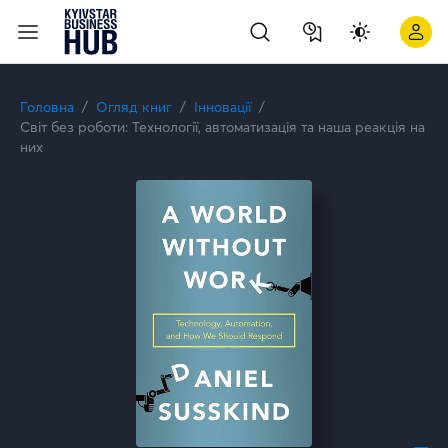
Головна
Огляд книг
Інновації
Світ без роботи: Технології, автоматизація та наша реакція на
них