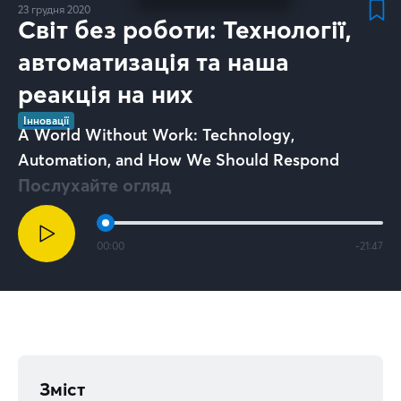
23 грудня 2020
Світ без роботи: Технології,
автоматизація та наша
реакція на них
Інновації
A World Without Work: Technology,
Automation, and How We Should Respond
Послухайте огляд
00:00
-
21:47
Зміст