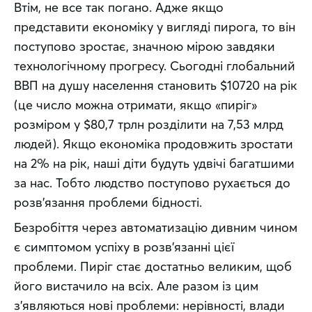
Втім, не все так погано. Адже якщо 
представити економіку у вигляді пирога, то він 
поступово зростає, значною мірою завдяки 
технологічному прогресу. Сьогодні глобальний 
ВВП на душу населення становить $10720 на рік 
(це число можна отримати, якщо «пиріг» 
розміром у $80,7 трлн розділити на 7,53 млрд 
людей). Якщо економіка продовжить зростати 
на 2% на рік, наші діти будуть удвічі багатшими 
за нас. Тобто людство поступово рухається до 
розв’язання проблеми бідності.
Безробіття через автоматизацію дивним чином 
є симптомом успіху в розв’язанні цієї 
проблеми. Пиріг стає достатньо великим, щоб 
його вистачило на всіх. Але разом із цим 
з’являються нові проблеми: нерівності, влади 