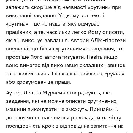
залежить скоріше від наявності «рутини» при 
виконанні завдання. У цьому контексті 
«рутина» – це не нудьга, яку відчуває 
працівник, а те, наскільки легко йому описати, 
як він виконує завдання. Автори АЛМ-гіпотези 
впевнені: що більш «рутинним» є завдання, то 
простіше його автоматизувати. Навіть якщо 
воно вимагає від виконавця складних навичок 
та великих знань. І взагалі неважливо, «ручна» 
або «розумова» це праця.
Аутор, Леві та Мурнейн стверджують, що 
завдання, які не можна описати «рутинами», 
машини виконувати не зможуть. Принаймні, 
допоки ми не навчимося розкладати на чітку 
послідовність кроків відповіді на запитання на 