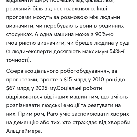
реальний біль від несправжнього. Інші 
програми можуть за розмовою між людьми 
визначити, чи перебувають вони в родинних 
стосунках. А одна машина може з 90%-ю 
імовірністю визначити, чи бреше людина у суді 
(а люди-експерти досягають максимум 54%-ї 
точності).
Сфера «соціального роботобудування», за 
прогнозами, зросте з $15 млрд у 2010 році до 
$67 млрд у 2025-му.Соціальні роботи 
відрізняються від інших машин тим, що вміють 
розпізнавати людські емоції та реагувати на 
них. Приміром, Paro уміє заспокоювати хворих 
на деменцію або тих, хто страждає від хвороби 
Альцгеймера.