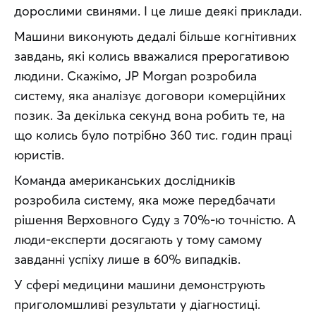
дорослими свинями. І це лише деякі приклади.
Машини виконують дедалі більше когнітивних 
завдань, які колись вважалися прерогативою 
людини. Скажімо, JP Morgan розробила 
систему, яка аналізує договори комерційних 
позик. За декілька секунд вона робить те, на 
що колись було потрібно 360 тис. годин праці 
юристів.
Команда американських дослідників 
розробила систему, яка може передбачати 
рішення Верховного Суду з 70%-ю точністю. А 
люди-експерти досягають у тому самому 
завданні успіху лише в 60% випадків.
У сфері медицини машини демонструють 
приголомшливі результати у діагностиці. 