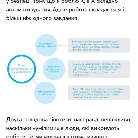
у безпеці, тому що я роблю Х, а Х складно 
автоматизувати». Адже робота складається із 
більш ніж одного завдання.
Друга складова гіпотези: насправді неважливо, 
наскільки «умілими» є люди, які виконують 
роботу. Те, чи можна її автоматизувати, 