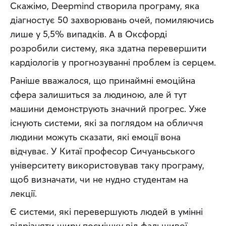
Скажімо, Deepmind створила програму, яка 
діагностує 50 захворювань очей, помиляючись 
лише у 5,5% випадків. А в Оксфорді 
розробили систему, яка здатна перевершити 
кардіологів у прогнозуванні проблем із серцем.
Раніше вважалося, що принаймні емоційна 
сфера залишиться за людиною, але й тут 
машини демонструють значний прогрес. Уже 
існують системи, які за поглядом на обличчя 
людини можуть сказати, які емоції вона 
відчуває. У Китаї професор Сичуаньського 
університету використовував таку програму, 
щоб визначати, чи не нудно студентам на 
лекції.
Є системи, які перевершують людей в умінні 
відрізняти щиру посмішку від фальшивої, 