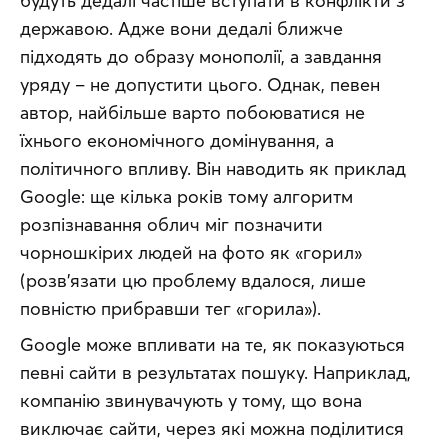
будуть дедалі частіше вступати в конфлікти з 
державою. Адже вони дедалі ближче 
підходять до образу монополії, а завдання 
уряду – не допустити цього. Однак, певен 
автор, найбільше варто побоюватися не 
їхнього економічного домінування, а 
політичного впливу. Він наводить як приклад 
Google: ще кілька років тому алгоритм 
розпізнавання облич міг позначити 
чорношкірих людей на фото як «горил» 
(розв’язати цю проблему вдалося, лише 
повністю прибравши тег «горила»).
Google може впливати на те, як показуються 
певні сайти в результатах пошуку. Наприклад, 
компанію звинувачують у тому, що вона 
виключає сайти, через які можна поділитися 