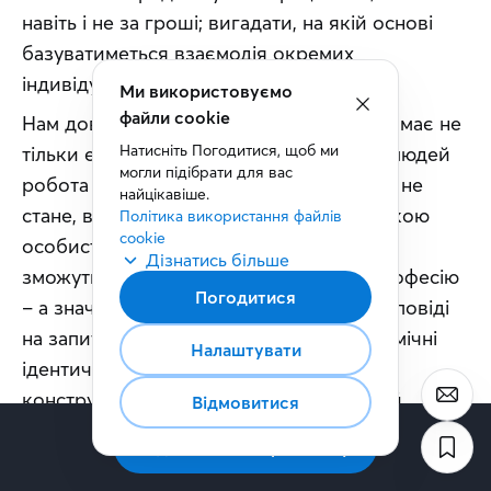
навіть і не за гроші; вигадати, на якій основі 
базуватиметься взаємодія окремих 
індивідуумів із суспільством.
Ми використовуємо
файли cookie
Нам доведеться усвідомити, що робота має не 
Натисніть Погодитися, щоб ми 
тільки економічний сенс. Для багатьох людей 
могли підібрати для вас 
робота – синонім призначення. І якщо її не 
найцікавіше.
стане, вони можуть стикнутися із глибокою 
Політика використання файлів 
cookie
особистісною кризою. Люди більше не 
Дізнатись більше
зможуть визначати себе через свою професію 
Погодитися
– а значить, доведеться шукати нові відповіді 
на запитання: «Хто я?». Ці нові «неекономічні 
Налаштувати
ідентичності» можуть бути не завжди 
конструктивними, адже люди у складній 
Відмовитися
ситуації схильні потрапляти під вплив 
Підписатись на розсилку
популістів та інших сумнівних персонажів.