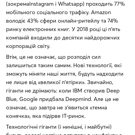
(зокремаInstagram і Whatsapp) проходить 77% 
мобільного соціального трафіку. Amazon 
володіє 43% сфери онлайн-ритейлу та 74% 
ринку електронних книг. У 2018 році ці п’ять 
компаній входили до десятки найдорожчих 
корпорацій світу.
Втім, це не означає, що розподіл сил 
залишиться таким самим. Нові технології, які 
зможуть міняти наші життя, будуть надходити 
не лише від «великої п’ятірки». Звичайно, 
гіганти не дрімають: коли IBM створив Deep 
Blue, Google придбала Deepmind. Але це не 
означає, що завтра не з’явиться «темна 
конячка», яка підірве IТ-ринок.
Технологічні гіганти (і нинішні, і майбутні) 