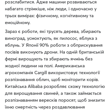
розслабитися. Адже машини розвиваються 
набагато стрімкіше, ніж люди, і одночасно у 
трьох вимірах: фізичному, когнітивному та 
емоційному.
Зараз є роботи, які трусять дерева, збирають 
виноград, усмоктують, як пилосос, яблука з 
яблунь. У Японії 90% роботи з обприскування 
посівів виконують дрони. На одній британській 
фермі вирощують та збирають ячмінь без 
жодної людини на полі. Американська 
агрокомпанія Cargill використовує технології 
розпізнавання облич, щоб моніторити корів. 
Китайська Alibaba розробляє схожу технологію 
для вирощування свиней, а також займається 
розпізнаванням вересків поросят, щоб знизити 
їхню смертність через роздавлювання 