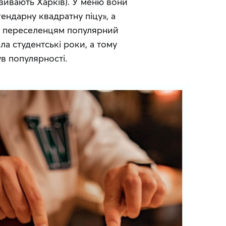
зивають Харків). У меню вони 
ндарну квадратну піцу», а 
є переселенцям популярний 
а студентські роки, а тому 
в популярності.