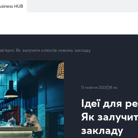
usiness HUB
ав’ярні. Як залучити клієнтів новому закладу
13 жовтня 2022
8
хв.
Ідеї для р
Як залучит
закладу