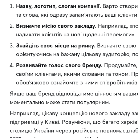
Назву, логотип, слоган компанії.
Варто створит
та слова, які одразу запам’ятають ваші клієнти
Визначте місію свого закладу.
Наприклад, «под
надихати клієнтів на нові щоденні перемоги».
Знайдіть своє місце на ринку.
Визначте свою ц
орієнтуючись на бажану цільову аудиторію, п
Розвивайте голос свого бренду.
Продумайте, 
своїми клієнтами, якими словами та тоном. П
обов’язково ознайомте з ними співробітників
Якщо ваш бренд відповідатиме цінностям ваших п
моментально може стати популярним.
Наприклад, цікаву концепцію нового закладу за
підприємці у Києві. Розуміючи, що багато харків
столицю України через російське повномасштабн