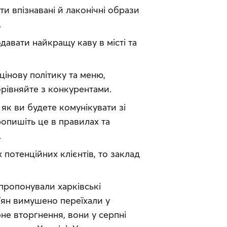
и впізнавані й лаконічні образи
.
авати найкращу каву в місті та
інову політику та меню,
орівняйте з конкурентами.
як ви будете комунікувати зі
ропишіть це в правилах та
.
отенційних клієнтів, то заклад 
пропонували харківські 
’ян вимушено переїхали у 
е вторгнення, вони у серпні 