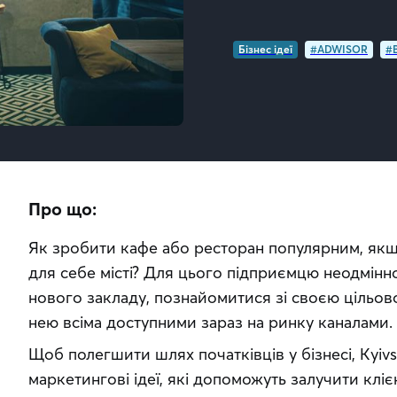
Бізнес ідеї
#ADWISOR
#B
Про що:
Як зробити кафе або ресторан популярним, якщо
для себе місті? Для цього підприємцю неодмінно
нового закладу, познайомитися зі своєю цільово
нею всіма доступними зараз на ринку каналами.
Щоб полегшити шлях початківців у бізнесі, Kyivst
маркетингові ідеї, які допоможуть залучити клієн