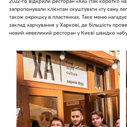
2022-го відкрили ресторан «ХА» (так коротко на
запропонували клієнтам скуштувати «ту саму леге
також окрошку в пластянках. Таке меню нагаду
заклад харчування у Харкові, де більшість провел
новий невеликий ресторан у Києві швидко набу