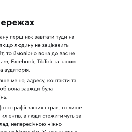
цмережах
ану перш ніж завітати туди на 
якщо людину не зацікавить 
, то ймовірно вона до вас не 
am, Facebook, TikTok та іншим 
а аудиторія.
ше меню, адресу, контакти та 
об вона завжди була 
нь.
отографії ваших страв, то лише 
лієнтів, а люди стежитимуть за 
лад, непересічною ніжно-