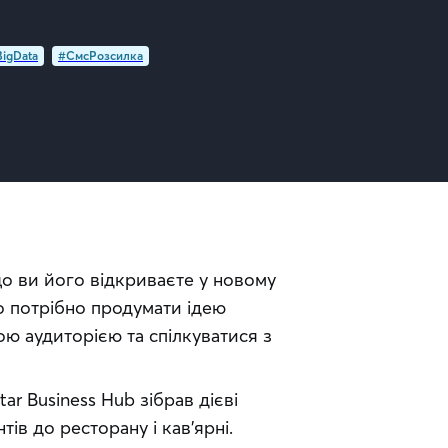
igData
#СмсРозсилка
 ви його відкриваєте у новому 
 потрібно продумати ідею 
ю аудиторією та спілкуватися з 
ar Business Hub зібрав дієві 
тів до ресторану і кав’ярні.