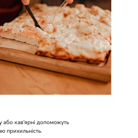
у або кав’ярні допоможуть 
ню прихильність.