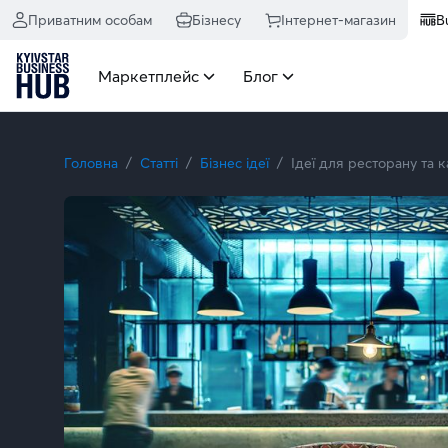
Приватним особам
Бізнесу
Інтернет-магазин
B
Маркетплейс
Блог
Головна
Статті
Бізнес ідеї
Ідеї для ресторану та к