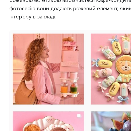
рожевою естетикою вирізняється кафе-кондитер
фотосесію вони додають рожевий елемент, який 
інтер’єру в закладі.