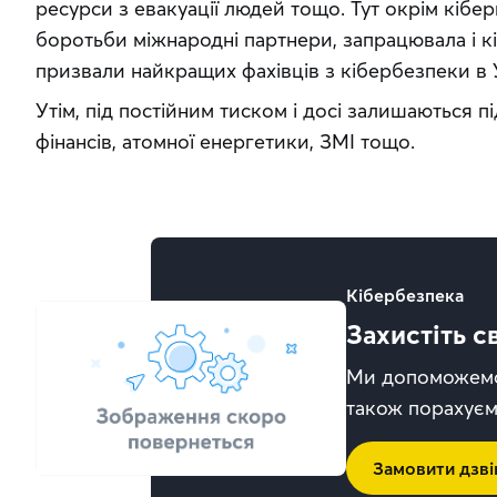
ресурси з евакуації людей тощо. Тут окрім кібе
боротьби міжнародні партнери, запрацювала і кіб
призвали найкращих фахівців з кібербезпеки в 
Утім, під постійним тиском і досі залишаються п
фінансів, атомної енергетики, ЗМІ тощо.
Кібербезпека
Захистіть с
Ми допоможемо 
також порахуєм
Замовити дзві