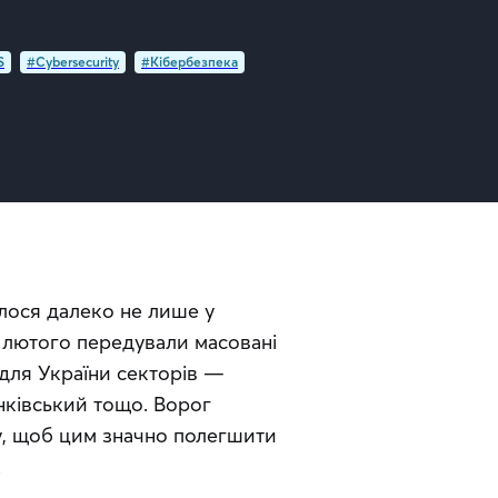
S
#Cybersecurity
#Кібербезпека
ося далеко не лише у 
лютого передували масовані 
 для України секторів — 
ківський тощо. Ворог 
у, щоб цим значно полегшити 
.