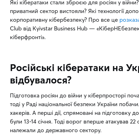
Які кібератаки стали зброєю для росіян у війни?
приватний сектор вистояли? Які технології доп
корпоративну кібербезпеку? Про все це 
розказ
Club від Kyivstar Business Hub — «КіберНЕбезпека
кіберфронті».
Російські кібератаки на Ук
відбувалося?
Підготовка росіян до війни у кіберпросторі поч
тоді у Раді національної безпеки України побачи
хакерів. А перші дії, спрямовані на підготовку 
були 13-14 січня. Тоді ворог вперше атакував 22 ор
належали до державного сектору.