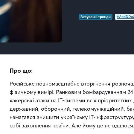
Актуальні тренди
#AntiDDo
Про що:
Російське повномасштабне вторгнення розпочал
фізичному вимірі. Ранковим бомбардуванням 24 
хакерські атаки на ІТ-системи всіх пріоритетних
державний, оборонний, телекомунікаційний, бан
намагався знищити українську ІТ-інфраструктур
собі захоплення країни. Але йому це не вдалося