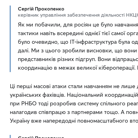
Сергій Прокопенко
керівник управління забезпечення діяльності НКЦ
Як ми побачили, для росіян це було навчання
тактики навіть всередині однієї тієї самої орга
було очевидно, що ІТ-інфраструктура була од
далі. Ми з цього зробили висновки, що вони 
представників різних підгруп. Вони відпраць
координацію в межах великої кібероперації. Ц
Ці перші масові атаки стали навчанням не лише д
українських фахівців. Національний координаці
при РНБО тоді розробив систему спільного реагу
налагодив співпрацю з партнерами тощо. А повно
Україну вже напередодні повномасштабного вто