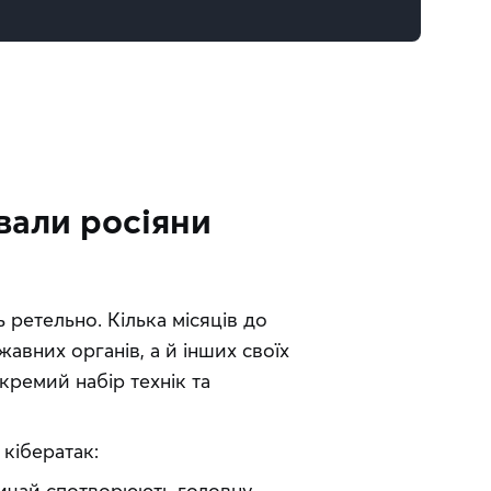
вали росіяни
ретельно. Кілька місяців до 
вних органів, а й інших своїх 
ремий набір технік та 
 кібератак:
звичай спотворюють головну