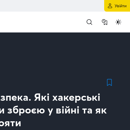
Увійти
пека. Які хакерські
и зброєю у війні та як
ояти