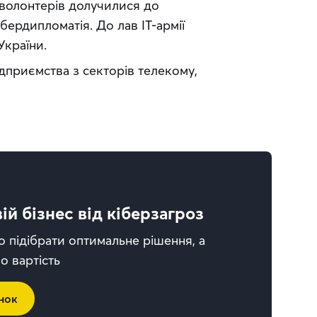
рволонтерів долучилися до 
ердипломатія. До лав ІТ-армії 
України.
ідприємства з секторів телекому, 
вій бізнес від кіберзагроз
підібрати оптимальне рішення, а
о вартість
нок