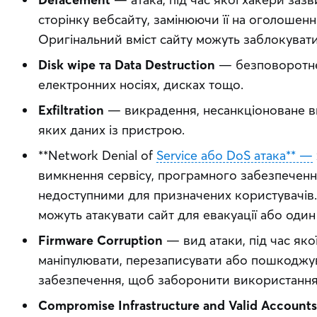
сторінку вебсайту, замінюючи її на оголошенн
Оригінальний вміст сайту можуть заблокуват
Disk wipe та Data Destruction
— безповоротне
електронних носіях, дисках тощо.
Exfiltration
— викрадення, несанкціоноване в
яких даних із пристрою.
**Network Denial of
Service або DoS атака** —
вимкнення сервісу, програмного забезпеченн
недоступними для призначених користувачів
можуть атакувати сайт для евакуації або один
Firmware Corruption
— вид атаки, під час як
маніпулювати, перезаписувати або пошкоджу
забезпечення, щоб заборонити використання
Compromise Infrastructure and Valid Accounts