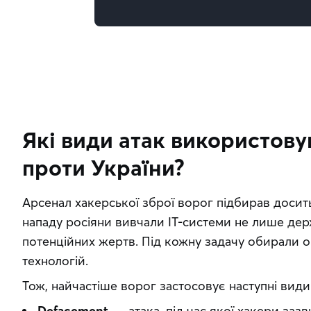
Які види атак використову
проти України?
Арсенал хакерської зброї ворог підбирав досить 
нападу росіяни вивчали ІТ-системи не лише держа
потенційних жертв. Під кожну задачу обирали ок
технологій.
Тож, найчастіше ворог застосовує наступні види
Defacement
— атака, під час якої хакери за