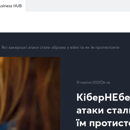
usiness HUB
Які хакерські атаки стали зброєю у війні та як їм протистояти
31 серпня 2022
6
хв.
КіберНЕбез
атаки стал
їм протист