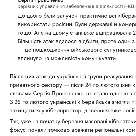
Сергій Прокопенко
керівник управління забезпечення діяльності НКЦ
До цього були залучені практично всі кібера
використати росіяни. Були державні й комерці
тощо. Але на цьому етапі вже відпрацювала 24
Більшість атак вдалося відбити, проте один з 
— це пошкодження військового супутникового
вплинуло на можливість комунікувати
Після цих атак до української групи реагування
приватного сектору — після 24-го лютого їхня кіл
словами Сергія Прокопенка, це стало однією з п
З 26-го лютого українські кібервійська змогли пі
захищатися у кіберпросторі довелося вже росії.
Так, уже на початку березня масовані кібератаки
фокус: почали точково вражати регіональні компа