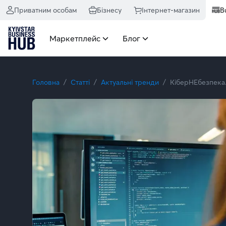
Приватним особам
Бізнесу
Інтернет-магазин
B
Маркетплейс
Блог
Головна
Статті
Актуальні тренди
КіберНЕбезпека. 