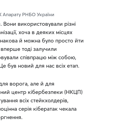
К Апарату РНБО України
. Вони використовували різні 
нізації, хоча в деяких місцях 
накова й можна було просто йти 
вперше тоді залучили 
овували співпрацю між собою, 
е був новий для нас всіх етап.
ля ворога, але й для 
йний центр кібербезпеки (НКЦП) 
вання всіх стейкхолдерів, 
цінна серія кібератак чекала 
ргнення.