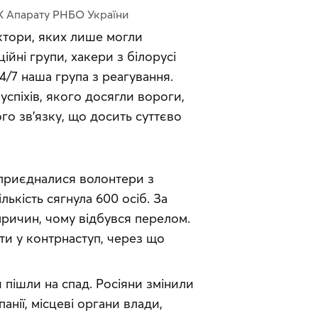
К Апарату РНБО України
ктори, яких лише могли 
йні групи, хакери з білорусі 
/7 наша група з реагування. 
успіхів, якого досягли вороги, 
 зв’язку, що досить суттєво 
 приєдналися волонтери з 
ькість сягнула 600 осіб. За 
ричин, чому відбувся перелом. 
ти у контрнаступ, через що 
 пішли на спад. Росіяни змінили 
нії, місцеві органи влади, 