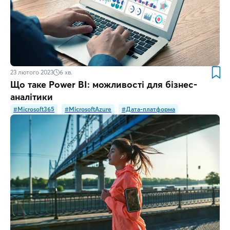
23 лютого 2023
6
хв.
Що таке Power BI: можливості для бізнес-
аналітики
#Microsoft365
#MicrosoftAzure
#Дата-платформа