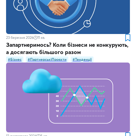
23 березня 2026
11
хв.
Запартнеримось? Коли бізнеси не конкурують,
а досягають більшого разом
#Бізнес
#ПартнерськіПроєкти
#Тенденції
12 листопада 2024
5
хв.