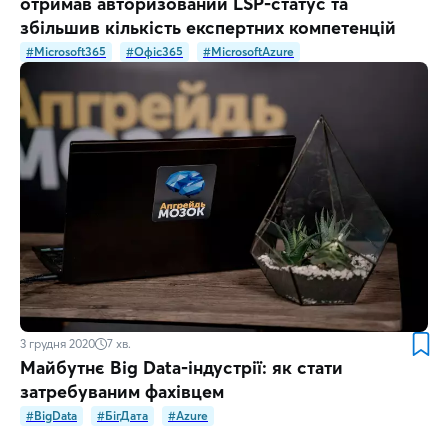
отримав авторизований LSP-статус та
збільшив кількість експертних компетенцій
#Microsoft365
#Офіс365
#MicrosoftAzure
3 грудня 2020
7
хв.
Майбутнє Big Data-індустрії: як стати
затребуваним фахівцем
#BigData
#БігДата
#Azure