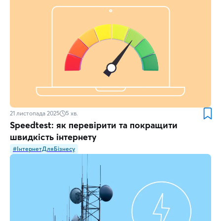
21 листопада 2025
5
хв.
Speedtest: як перевірити та покращити
швидкість інтернету
#ІнтернетДляБізнесу