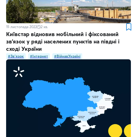
15 листопада 2022
2
хв.
Київстар відновив мобільний і фіксований
зв’язок у ряді населених пунктів на півдні і
сході України
#Зв'язок
#Інтернет
#ВійнавУкраїні