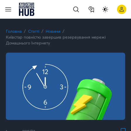
Київстар підтвердив спеціалізацію Analytics on Microsoft Az
Головна
Статті
Новини
Київстар повністю завершив резервування мережі
Домашнього Інтернету