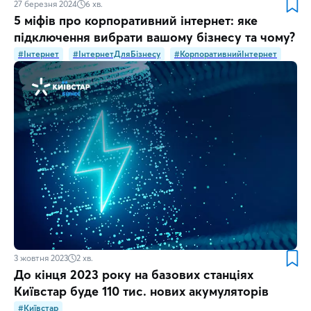
27 березня 2024
6
хв.
5 міфів про корпоративний інтернет: яке
підключення вибрати вашому бізнесу та чому?
#Інтернет
#ІнтернетДляБізнесу
#КорпоративнийІнтернет
3 жовтня 2023
2
хв.
До кінця 2023 року на базових станціях
Київстар буде 110 тис. нових акумуляторів
#Київстар