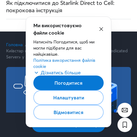
Як підключитися до Starlink Direct to Cell:
покрокова інструкція
Ми використовуємо
файли cookie
Натисніть Погодитися, щоб ми 
Головна
Статті
Новини
могли підібрати для вас 
Київстар надає клієнтам 50% знижку на послугу «Dedicated
найцікавіше.
Server» у Kyivstar Cloud
Політика використання файлів 
cookie
Дізнатись більше
Погодитися
Налаштувати
Відмовитися
Підписатись на розсилку