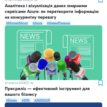
Аналітика і візуалізація даних хмарними
сервісами Azure: як перетворити інформацію
на конкурентну перевагу
#MicrosoftAzure
#Azure
#ХмарніРішення
22 жовтня 2024
7
хв.
Пресреліз — ефективний інструмент для
вашого бізнесу
#Бізнес
#SMS
#ADWISOR