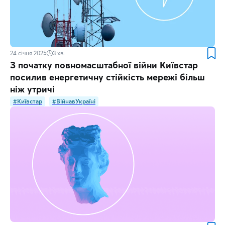
24 січня 2025
3
хв.
З початку повномасштабної війни Київстар
посилив енергетичну стійкість мережі більш
ніж утричі
#Київстар
#ВійнавУкраїні