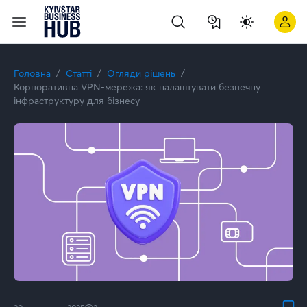
Корпоративна VPN-мережа: як налаштувати безпечну інфраст
Головна
Статті
Огляди рішень
Корпоративна VPN-мережа: як налаштувати безпечну
інфраструктуру для бізнесу