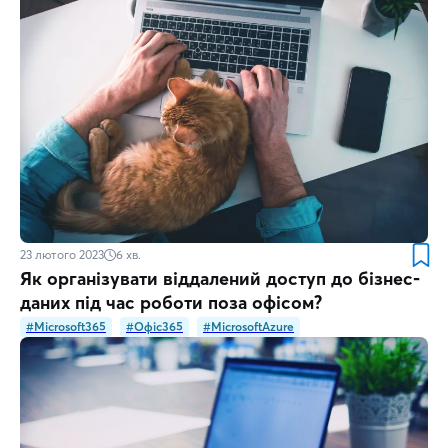
23 лютого 2023
6
хв.
Як організувати віддалений доступ до бізнес-
даних під час роботи поза офісом?
#Microsoft365
#Офіс365
#MicrosoftAzure