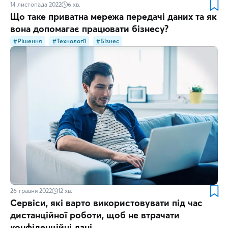
14 листопада 2022
6
хв.
Що таке приватна мережа передачі даних та як
вона допомагає працювати бізнесу?
#Рішення
#Технології
#Бізнес
26 травня 2022
12
хв.
Сервіси, які варто використовувати під час
дистанційної роботи, щоб не втрачати
конфіденційні дані