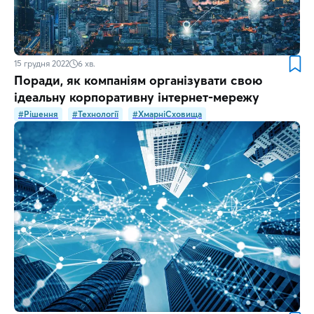
15 грудня 2022
6
хв.
Поради, як компаніям організувати свою
ідеальну корпоративну інтернет-мережу
#Рішення
#Технології
#ХмарніСховища