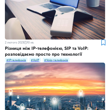
2 лютого 2023
10
хв.
Різниця між IP-телефонією, SIP та VoIP:
розповідаємо просто про технології
#IPтелефонія
#VoIP
#Voip-телефонія