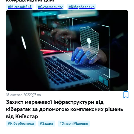
#Microsoft365
#Cybersecurity
#Кібербезпека
18 лютого 2022
7
хв.
Захист мережевої інфраструктури від
кібератак за допомогою комплексних рішень
від Київстар
#Кібербезпека
#Захист
#ХмарніРішення