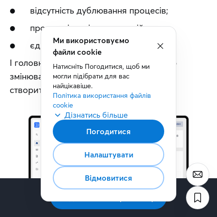
●      відсутність дублювання процесів;
●      прозору історію транзакцій;
Ми використовуємо
●      єдину логіку роботи з партнерами.
файли cookie
І головне, компанії не потрібно повністю 
Натисніть Погодитися, щоб ми 
змінювати свою ІТ-інфраструктуру, щоб 
могли підібрати для вас 
найцікавіше.
створити сучасний B2B-досвід.
Політика використання файлів 
cookie
Дізнатись більше
Погодитися
Налаштувати
Відмовитися
Підписатись на розсилку