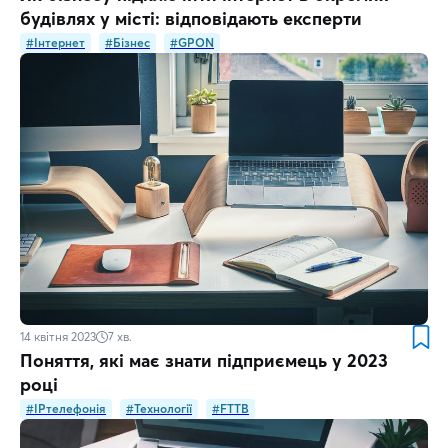
будівлях у місті: відповідають експерти
#Інтернет
#Бізнес
#GPON
14 квітня 2023
7
хв.
Поняття, які має знати підприємець у 2023
році
#IPтелефонія
#Технології
#FTTB