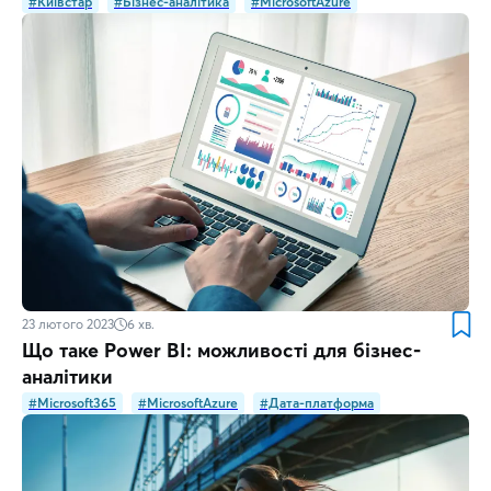
#Київстар
#Бізнес-аналітика
#MicrosoftAzure
23 лютого 2023
6
хв.
Що таке Power BI: можливості для бізнес-
аналітики
#Microsoft365
#MicrosoftAzure
#Дата-платформа