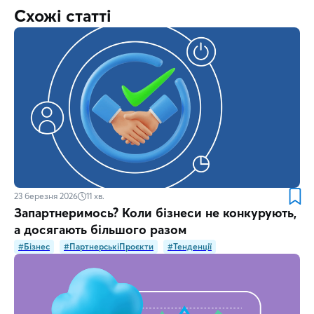
Схожі статті
23 березня 2026
11
хв.
Запартнеримось? Коли бізнеси не конкурують,
а досягають більшого разом
#Бізнес
#ПартнерськіПроєкти
#Тенденції