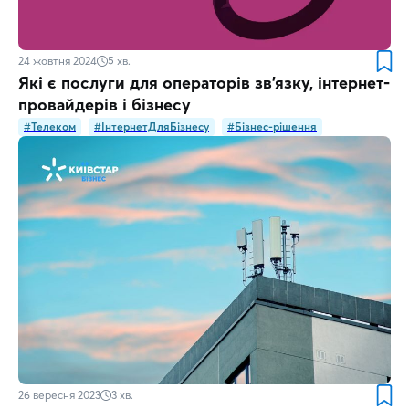
24 жовтня 2024
5
хв.
Які є послуги для операторів зв’язку, інтернет-
провайдерів і бізнесу
#Телеком
#ІнтернетДляБізнесу
#Бізнес-рішення
26 вересня 2023
3
хв.