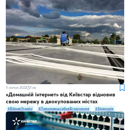
5 липня 2022
1
хв.
«Домашній інтернет» від Київстар відновив
свою мережу в деокупованих містах
#ВійнавУкраїні
#ПовномасштабнеВторгнення
#Stoprussia