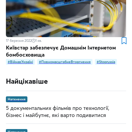
17 березня 2022
1
хв.
Київстар забезпечує Домашнім Інтернетом
бомбосховища
#ВійнавУкраїні
#ПовномасштабнеВторгнення
#Stoprussia
Найцікавіше
Натхнення
5 документальних фільмів про технології,
бізнес і майбутнє, які варто подивитися
Натхнення