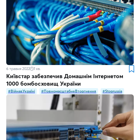
6 травня 2022
1
хв.
Київстар забезпечив Домашнім Інтернетом
1000 бомбосховищ України
#ВійнавУкраїні
#ПовномасштабнеВторгнення
#Stoprussia