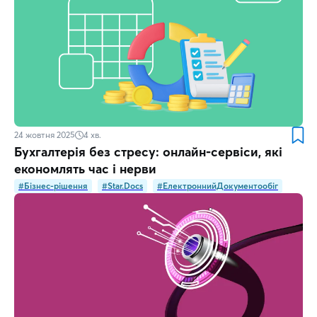
24 жовтня 2025
4
хв.
Бухгалтерія без стресу: онлайн-сервіси, які
економлять час і нерви
#Бізнес-рішення
#Star.Docs
#ЕлектроннийДокументообіг