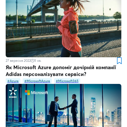
27 вересня 2022
5
хв.
Як Microsoft Azure допоміг дочірній компанії
Adidas персоналізувати сервіси?
#Azure
#MicrosoftAzure
#Microsoft365