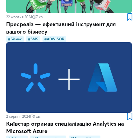
22 жовтня 2024
7
хв.
Пресреліз — ефективний інструмент для
вашого бізнесу
#Бізнес
#SMS
#ADWISOR
2 серпня 2024
1
хв.
Київстар отримав спеціалізацію Analytics на
Microsoft Azure