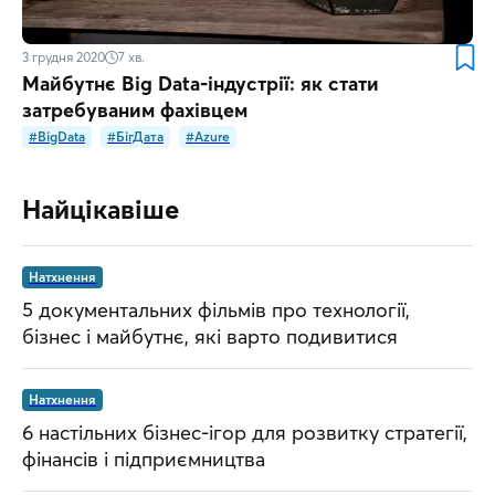
3 грудня 2020
7
хв.
Майбутнє Big Data-індустрії: як стати
затребуваним фахівцем
#BigData
#БігДата
#Azure
Найцікавіше
Натхнення
5 документальних фільмів про технології,
бізнес і майбутнє, які варто подивитися
Натхнення
6 настільних бізнес-ігор для розвитку стратегії,
фінансів і підприємництва