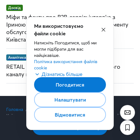
Досвід
Міфи та факти про B2B-сервіс: інтерв’ю з
Іриною Савіцькою, керівницею департаменту
Ми використовуємо
обслуговування корпоративних клієнтів
файли cookie
Київстар
Натисніть Погодитися, щоб ми 
могли підібрати для вас 
найцікавіше.
Аналітика та дослідження
Політика використання файлів 
RETAIL MEDIA: від полиці до повноцінного
cookie
каналу комунікації
Дізнатись більше
Погодитися
Налаштувати
Головна
Статті
Новини
Відмовитися
Київстар надає клієнтам 50% знижку на послугу «Dedicated
Server» у Kyivstar Cloud
Підписатись на розсилку