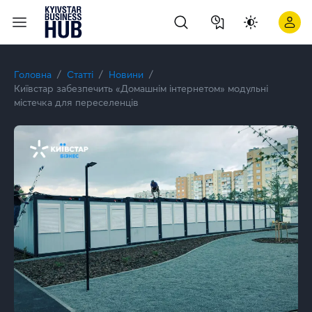
Київстар надає клієнтам 50% знижку на послугу «Dedicated S
Головна
Статті
Новини
Київстар забезпечить «Домашнім інтернетом» модульні
містечка для переселенців