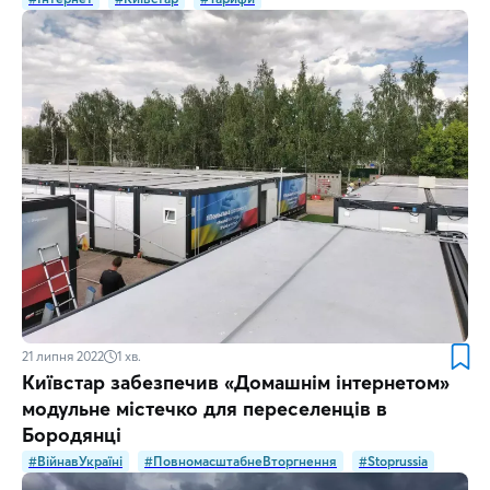
21 липня 2022
1
хв.
Київстар забезпечив «Домашнім інтернетом»
модульне містечко для переселенців в
Бородянці
#ВійнавУкраїні
#ПовномасштабнеВторгнення
#Stoprussia