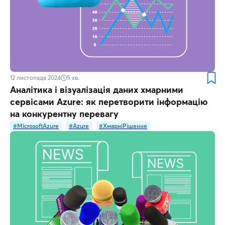
12 листопада 2024
5
хв.
Аналітика і візуалізація даних хмарними
сервісами Azure: як перетворити інформацію
на конкурентну перевагу
#MicrosoftAzure
#Azure
#ХмарніРішення