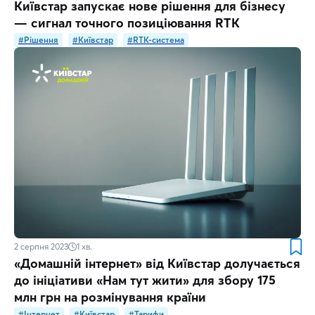
Київстар запускає нове рішення для бізнесу
— сигнал точного позиціювання RTK
#Рішення
#Київстар
#RTK-система
2 серпня 2023
1
хв.
«Домашній інтернет» від Київстар долучається
до ініціативи «Нам тут жити» для збору 175
млн грн на розмінування країни
#Інтернет
#Київстар
#Тарифи