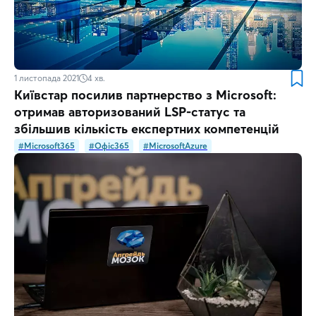
1 листопада 2021
4
хв.
Київстар посилив партнерство з Microsoft:
отримав авторизований LSP-статус та
збільшив кількість експертних компетенцій
#Microsoft365
#Офіс365
#MicrosoftAzure