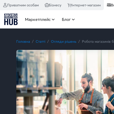
Приватним особам
Бізнесу
Інтернет-магазин
B
Маркетплейс
Блог
Головна
Статті
Огляди рішень
Робота магазинів б