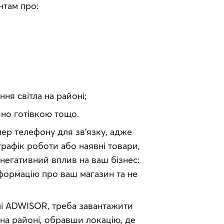
нтам про:
ня світла на районі;
но готівкою тощо.
р телефону для зв’язку, адже 
графік роботи або наявні товари, 
егативний вплив на ваш бізнес: 
формацію про ваш магазин та не 
Щоб скористатися SMS-розсилкою на платформі ADWISOR, треба завантажити 
на районі, обравши локацію, де 