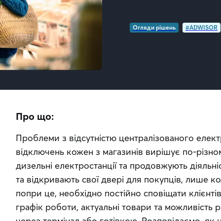
Огляди рішень
#ADWISOR
Про що:
Проблеми з відсутністю централізованого електр
відключень кожен з магазинів вирішує по-різном
дизельні електростанції та продовжують діяльні
та відкривають свої двері для покупців, лише коли
попри це, необхідно постійно сповіщати клієнтів п
графік роботи, актуальні товари та можливість 
через термінал або готівкою. Розповідаємо, як