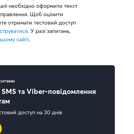
Далі необхідно оформити текст 
дправлення. Щоб оцінити 
ете отримати тестовий доступ 
струватися
. У разі запитань, 
ашому сайті
.
ієнтами
 SMS та Viber-повідомлення
там
товий доступ на 30 днів