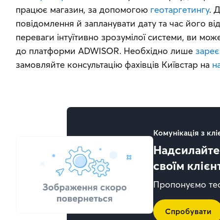
працює магазин, за допомогою 
геотаргетингу
. 
повідомлення й запланувати дату та час його ві
переваги інтуїтивно зрозумілої системи, ви мож
до платформи ADWISOR. Необхідно лише 
зареє
замовляйте консультацію фахівців Київстар на 
н
Комунікація з кл
Надсилайте
своїм клієн
Пропонуємо тес
Спробувати