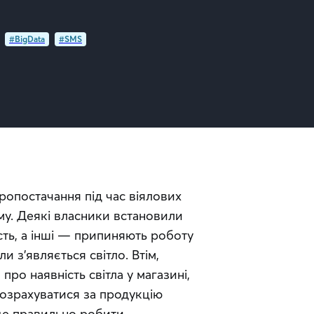
#BigData
#SMS
опостачання під час віялових 
у. Деякі власники встановили 
сть, а інші — припиняють роботу 
 з’являється світло. Втім, 
ро наявність світла у магазині, 
розрахуватися за продукцію 
 це правильно робити.