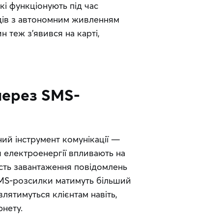
кі функціонують під час
ів з автономним живленням
 теж з’явився на карті,
 через SMS-
Коли немає світла можна використовувати зручний інструмент комунікації — 
 електроенергії впливають на 
ість завантаження повідомлень 
SMS-розсилки матимуть більший 
лятимуться клієнтам навіть, 
рнету.