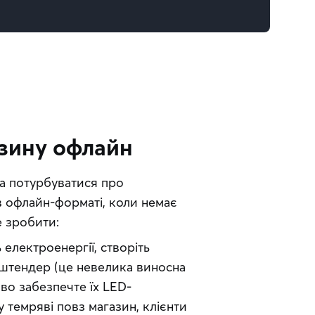
азину офлайн
а потурбуватися про 
 офлайн-форматі, коли немає 
е зробити:
електроенергії, створіть
у штендер (це невелика виносна
во забезпечте їх LED-
 темряві повз магазин, клієнти