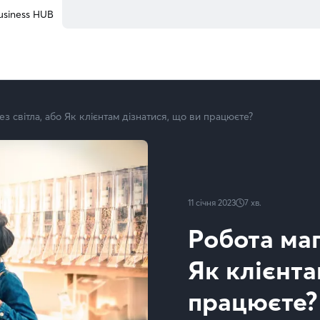
usiness HUB
ез світла, або Як клієнтам дізнатися, що ви працюєте?
11 січня 2023
7
хв.
Робота маг
Як клієнта
працюєте?