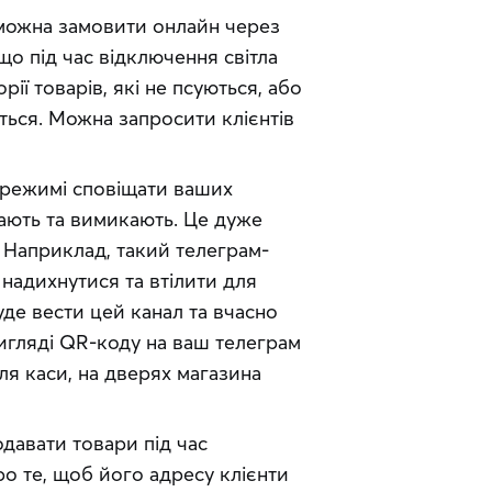
можна замовити онлайн через
 що під час відключення світла
ії товарів, які не псуються, або
ться. Можна запросити клієнтів
у режимі сповіщати ваших
кають та вимикають. Це дуже
. Наприклад, такий телеграм-
 надихнутися та втілити для
уде вести цей канал та вчасно
игляді QR-коду на ваш телеграм
ля каси, на дверях магазина
давати товари під час
о те, щоб його адресу клієнти