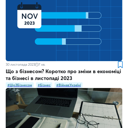
30 листопада 2023
7
хв.
Що з бізнесом? Коротко про зміни в економіці
та бізнесі в листопаді 2023
#ЩоЗБізнесом
#Бізнес
#ВійнавУкраїні