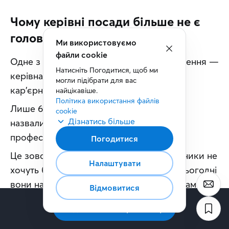
Чому керівні посади більше не є
головною ціллю
Ми використовуємо
файли cookie
Одне з найцікавіших відкриттів дослідження — 
Натисніть Погодитися, щоб ми 
керівна посада більше не є головною 
могли підібрати для вас 
кар'єрною мрією.
найцікавіше.
Політика використання файлів 
Лише 6% представників поколінь Z та Y 
cookie
Дізнатись більше
назвали керівну роль своїм основним 
професійним пріоритетом.
Погодитися
Це зовсім не означає, що молоді працівники не 
Налаштувати
хочуть брати відповідальність. Просто сьогодні 
вони набагато уважніше оцінюють, що саме 
Відмовитися
стоїть за управлінською посадою. Найчастіше 
Підписатись на розсилку
серед причин відмови вони називають: