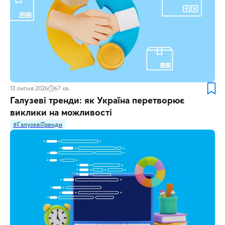
13 липня 2026
67
хв.
Галузеві тренди: як Україна перетворює
виклики на можливості
#ГалузевіТренди