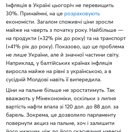
Інфляція в Україні цьогоріч не перевищить 
30%. Принаймні, на це 
розраховують
економісти. Загалом споживчі ціни зросли 
майже на чверть з початку року. Найбільше — 
на продукти (+32% рік до року) та на транспорт 
(+41% рік до року). Показово, що це проблема 
не лише України, але й значної частини світу. 
Наприклад, у балтійських країнах інфляція 
виросла майже на рівні з українською, а в 
сусідній Молдові навіть її випередила.
Ціни на пальне більше не зростатимуть. Так 
вважають у Мінекономіки, оскільки з липня 
вартість нафти впала зі 120 дол. до 88 дол. за 
барель. Зокрема, це дозволило парламенту 
повернути акциз на пальне, хоч і залишити 
його нижчим, ніж до його скасування навесні. 