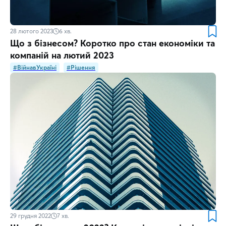
28 лютого 2023
6
хв.
Що з бізнесом? Коротко про стан економіки та
компаній на лютий 2023
#ВійнавУкраїні
#Рішення
29 грудня 2022
7
хв.