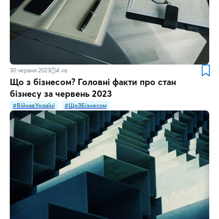
30 червня 2023
4
хв.
Що з бізнесом? Головні факти про стан
бізнесу за червень 2023
#ВійнавУкраїні
#ЩоЗБізнесом