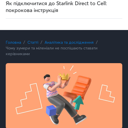
Як підключитися до Starlink Direct to Cell:
покрокова інструкція
Головна
Статті
Аналітика та дослідження
Чому зумери та міленіали не поспішають ставати
керівниками