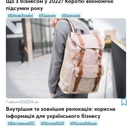
Що з бізнесом у 2022? Короткі економічні
підсумки року
#ВійнавУкраїні
#Рішення
#Stoprussia
7 квітня 2022
14
хв.
Внутрішня та зовнішня релокація: корисна
інформація для українського бізнесу
#ВіртуальнаATC
#Microsoft365
#MicrosoftAzure