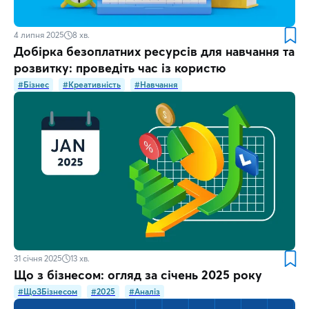
4 липня 2025
8
хв.
Добірка безоплатних ресурсів для навчання та
розвитку: проведіть час із користю
#Бізнес
#Креативність
#Навчання
31 січня 2025
13
хв.
Що з бізнесом: огляд за січень 2025 року
#ЩоЗБізнесом
#2025
#Аналіз