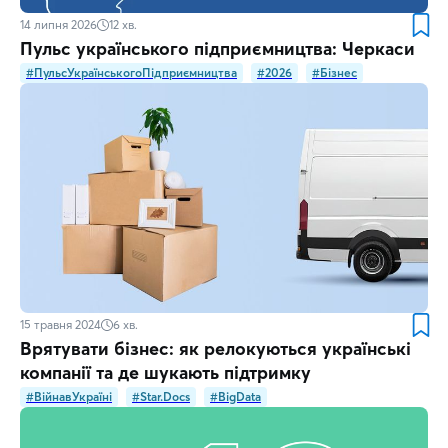
14 липня 2026
12
хв.
Пульс українського підприємництва: Черкаси
#ПульсУкраїнськогоПідприємництва
#2026
#Бізнес
15 травня 2024
6
хв.
Врятувати бізнес: як релокуються українські
компанії та де шукають підтримку
#ВійнавУкраїні
#Star.Docs
#BigData