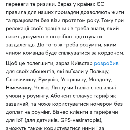
переваги та ризики. Зараз у країнах ЄС 
правила для наших громадян дозволяють жити 
та працювати без візи протягом року. Тому при 
релокації своїх працівників треба знати, який 
пакет документів потрібно підготувати 
заздалегідь. До того ж треба розуміти, яким 
чином команда буде спілкуватися за кордоном.
Щоб це полегшити, зараз Київстар 
розробив
для своїх абонентів, які виїхали у Польщу, 
Словаччину, Румунію, Угорщину, Молдову, 
Німеччину, Чехію, Литву чи Італію спеціальні 
умови у роумінгу. Абонент сплачує тариф як 
зазвичай, та може користуватися номером без 
доплат на роумінг. Бізнес-клієнти з тарифами 
для IoT (для датчиків, GPS-навігаторів), 
зможуть також користуватися ними і за 