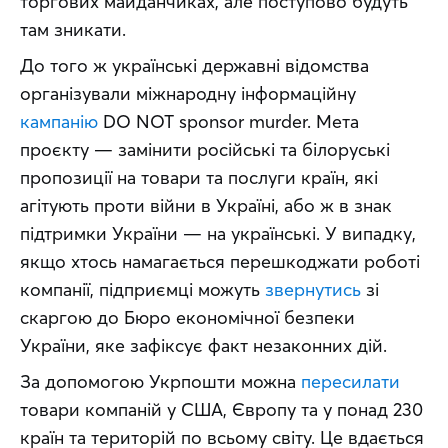
торгових майданчиках, але поступово будуть 
там зникати.
До того ж українські державні відомства 
організували міжнародну інформаційну 
кампанію
 DO NOT sponsor murder. Мета 
проєкту — замінити російські та білоруські 
пропозиції на товари та послуги країн, які 
агітують проти війни в Україні, або ж в знак 
підтримки України — на українські. У випадку, 
якщо хтось намагається перешкоджати роботі 
компанії, підприємці можуть 
звернутись
 зі 
скаргою до Бюро економічної безпеки 
України, яке зафіксує факт незаконних дій.
За допомогою Укрпошти можна 
пересилати
товари компаній у США, Європу та у понад 230 
країн та територій по всьому світу. Це вдається 