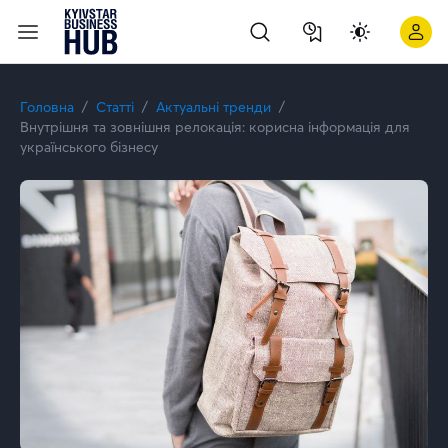
Головна
Статті
Актуальні тренди
Внутрішня та зовнішня релокація: корисна інформація для
українського бізнесу