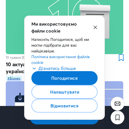
Ми використовуємо
файли cookie
Натисніть Погодитися, щоб ми 
могли підібрати для вас 
найцікавіше.
Політика використання файлів 
10 травня 2024
6
хв.
cookie
10 актуальних грантових програм для
Дізнатись більше
українського бізнесу
Погодитися
#Бізнес
#ІдеїДляБізнесу
#Київстар
Налаштувати
Відмовитися
Підписатись на розсилку