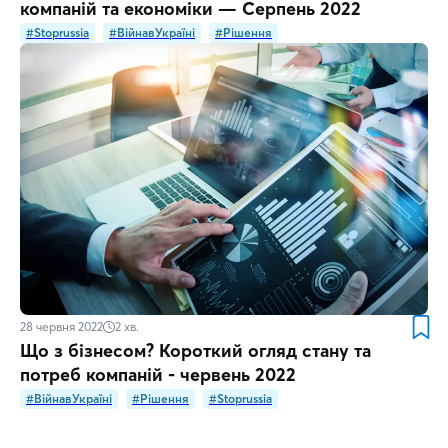
компаній та економіки — Серпень 2022
#Stoprussia
#ВійнавУкраїні
#Рішення
28 червня 2022
2
хв.
Що з бізнесом? Короткий огляд стану та
потреб компаній - червень 2022
#ВійнавУкраїні
#Рішення
#Stoprussia