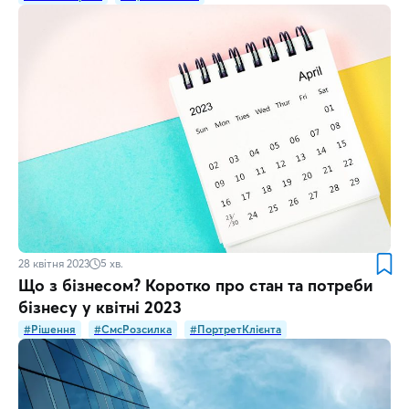
28 квітня 2023
5
хв.
Що з бізнесом? Коротко про стан та потреби
бізнесу у квітні 2023
#Рішення
#СмсРозсилка
#ПортретКлієнта