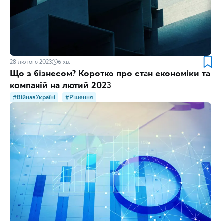
28 лютого 2023
6
хв.
Що з бізнесом? Коротко про стан економіки та
компаній на лютий 2023
#ВійнавУкраїні
#Рішення