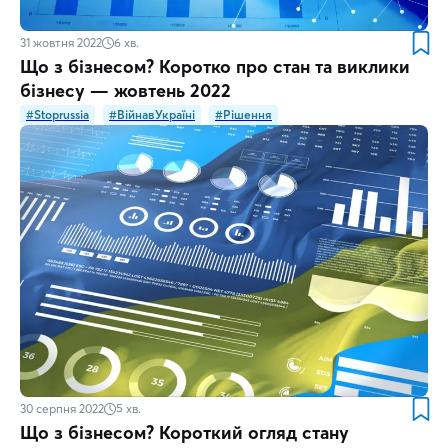
31 жовтня 2022
6
хв.
Що з бізнесом? Коротко про стан та виклики
бізнесу — жовтень 2022
#Stoprussia
#ВійнавУкраїні
#Рішення
30 серпня 2022
5
хв.
Що з бізнесом? Короткий огляд стану