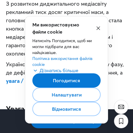
З розвитком диджитального медіасвіту 
рекламний тиск досяг критичної маси, а 
головною кнопкою кожного споживача стала 
Ми використовуємо
кнопка відмови (Cancel). Стара модель 
файли cookie
медіареклами, коли головним завданням і 
Натисніть Погодитися, щоб ми 
гарантом успіху була розбудова великого 
могли підібрати для вас 
найцікавіше.
охоплення, почала давати збій.
Політика використання файлів 
Український ринок реклами перейшов у фазу, 
cookie
Дізнатись більше
де дефіцитним ресурсом стає не охоплення, а 
Погодитися
увага / уважне охоплення
.
Налаштувати
Увага зав’язана на контекст
Відмовитися
Підписатись на розсилку
З психологічної точки зору людина не 
відмовляється від реклами назавжди. Усе 