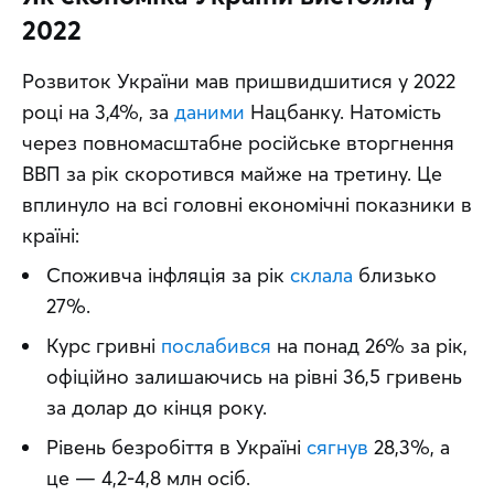
2022
Розвиток України мав пришвидшитися у 2022 
році на 3,4%, за 
даними
 Нацбанку. Натомість 
через повномасштабне російське вторгнення 
ВВП за рік скоротився майже на третину. Це 
вплинуло на всі головні економічні показники в 
країні:
Споживча інфляція за рік
склала
близько
27%.
Курс гривні
послабився
на понад 26% за рік,
офіційно залишаючись на рівні 36,5 гривень
за долар до кінця року.
Рівень безробіття в Україні
сягнув
28,3%, а
це — 4,2-4,8 млн осіб.