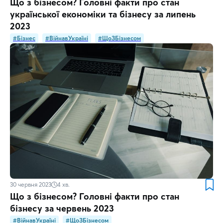
Що з бізнесом? Головні факти про стан
української економіки та бізнесу за липень
2023
#Бізнес
#ВійнавУкраїні
#ЩоЗБізнесом
30 червня 2023
4
хв.
Що з бізнесом? Головні факти про стан
бізнесу за червень 2023
#ВійнавУкраїні
#ЩоЗБізнесом