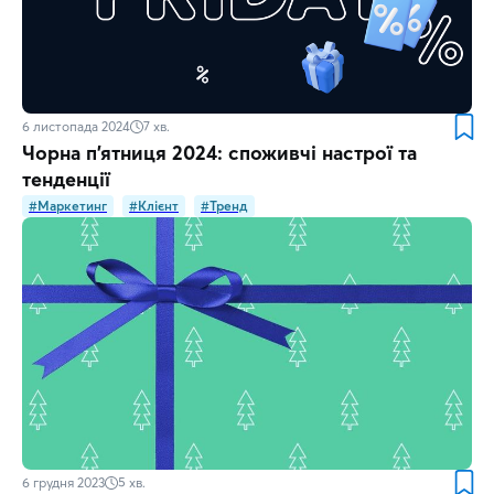
6 листопада 2024
7
хв.
Чорна п’ятниця 2024: споживчі настрої та
тенденції
#Маркетинг
#Клієнт
#Тренд
6 грудня 2023
5
хв.