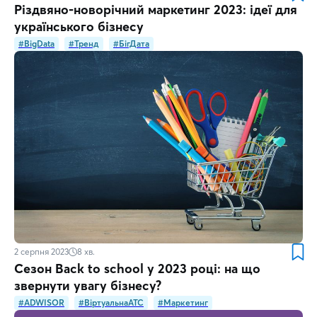
Різдвяно-новорічний маркетинг 2023: ідеї для
українського бізнесу
#BigData
#Тренд
#БігДата
2 серпня 2023
8
хв.
Сезон Back to school у 2023 році: на що
звернути увагу бізнесу?
#ADWISOR
#ВіртуальнаATC
#Маркетинг