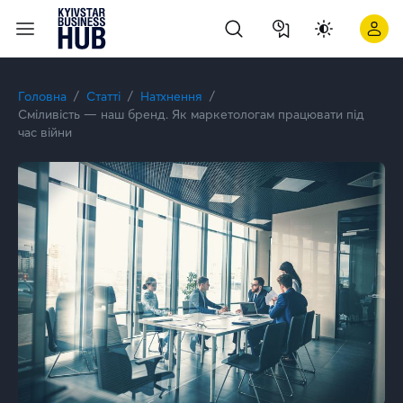
5 документальних фільмів про технології, бізнес і майбутнє,
Головна
Статті
Натхнення
Сміливість — наш бренд. Як маркетологам працювати під
час війни