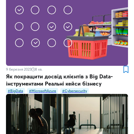
9 березня 2023
8
хв.
Як покращити досвід клієнтів з Big Data-
інструментами Реальні кейси бізнесу
#BigData
#MicrosoftAzure
#Cybersecurity