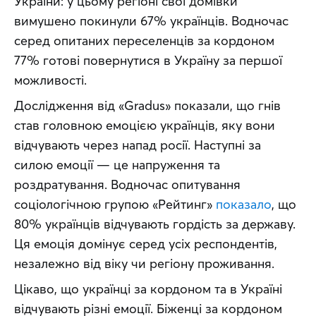
України: у цьому регіоні свої домівки 
вимушено покинули 67% українців. Водночас 
серед опитаних переселенців за кордоном 
77% готові повернутися в Україну за першої 
можливості.
Дослідження від «Gradus» показали, що гнів 
став головною емоцією українців, яку вони 
відчувають через напад росії. Наступні за 
силою емоції — це напруження та 
роздратування. Водночас опитування 
соціологічною групою «Рейтинг» 
показало
, що 
80% українців відчувають гордість за державу. 
Ця емоція домінує серед усіх респондентів, 
незалежно від віку чи регіону проживання.
Цікаво, що українці за кордоном та в Україні 
відчувають різні емоції. Біженці за кордоном 