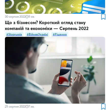
30 серпня 2022
5
хв.
Що з бізнесом? Короткий огляд стану
компаній та економіки — Серпень 2022
#Stoprussia
#ВійнавУкраїні
#Рішення
25 серпня 2022
7
хв.