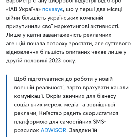
Барометр стану цифрової індустрії від бюро 
«IAB Україна» 
показує
, що у перші два місяці 
війни більшість українських компаній 
призупинили свої маркетингові активності. 
Лише у квітні завантаженість рекламних 
агенцій почала потроху зростати, але суттєвого 
відновлення більшість опитаних чекає лише у 
другій половині 2023 року.
Щоб підготуватися до роботи у новій 
воєнній реальності, варто врахувати канали 
комунікації. Окрім звичних для бізнесу 
соціальних мереж, медіа та зовнішньої 
реклами, Київстар радить скористатися 
платформою для самостійних SMS-
розсилок 
ADWISOR
. Завдяки їй 