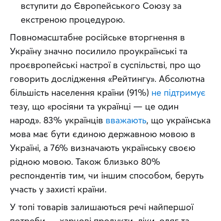
вступити до Європейського Союзу за
екстреною процедурою.
Повномасштабне російське вторгнення в 
Україну значно посилило проукраїнські та 
проєвропейські настрої в суспільстві, про що 
говорить дослідження «Рейтингу». Абсолютна 
більшість населення країни (91%) 
не підтримує
тезу, що «росіяни та українці — це один 
народ». 83% українців 
вважають
, що українська 
мова має бути єдиною державною мовою в 
Україні, а 76% визначають українську своєю 
рідною мовою. Також близько 80% 
респондентів тим, чи іншим способом, беруть 
участь у захисті країни.
У топі товарів залишаються речі найпершої 
потреби — харчові продукти, ліки, одяг та 