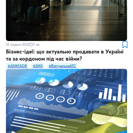
14 грудня 2022
7
хв.
Бізнес-ідеї: що актуально продавати в Україні
та за кордоном під час війни?
#ADWISOR
#SMS
#ВіртуальнаATC