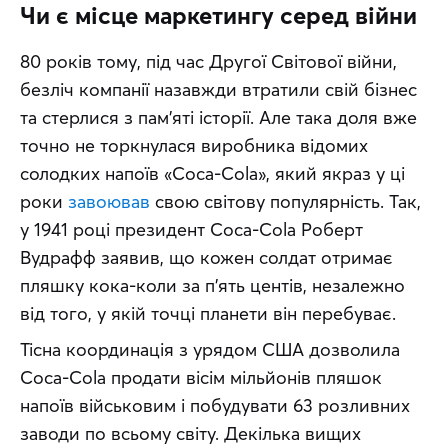
Чи є місце маркетингу серед війни
80 років тому, під час Другої Світової війни, 
безліч компанії назавжди втратили свій бізнес 
та стерлися з пам’яті історії. Але така доля вже 
точно не торкнулася виробника відомих 
солодких напоїв «Coca-Cola», який якраз у ці 
роки 
завоював
 свою світову популярність. Так, 
у 1941 році президент Coca-Cola Роберт 
Вудрафф заявив, що кожен солдат отримає 
пляшку кока-коли за п’ять центів, незалежно 
від того, у якій точці планети він перебуває.
Тісна координація з урядом США дозволила 
Coca-Cola продати вісім мільйонів пляшок 
напоїв військовим і побудувати 63 розливних 
заводи по всьому світу. Декілька вищих 