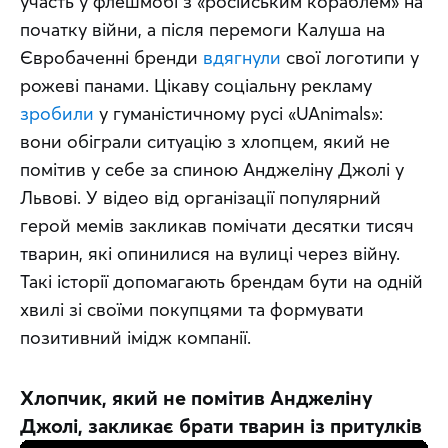
участь у флешмобі з «російським кораблем» на 
початку війни, а після перемоги Калуша на 
Євробаченні бренди 
вдягнули
 свої логотипи у 
рожеві панами. Цікаву соціальну рекламу 
зробили
 у гуманістичному русі «UAnimals»: 
вони обіграли ситуацію з хлопцем, який не 
помітив у себе за спиною Анджеліну Джолі у 
Львові. У відео від організації популярний 
герой мемів закликав помічати десятки тисяч 
тварин, які опинилися на вулиці через війну. 
Такі історії допомагають брендам бути на одній 
хвилі зі своїми покупцями та формувати 
позитивний імідж компанії.
Хлопчик, який не помітив Анджеліну
Джолі, закликає брати тварин із притулків