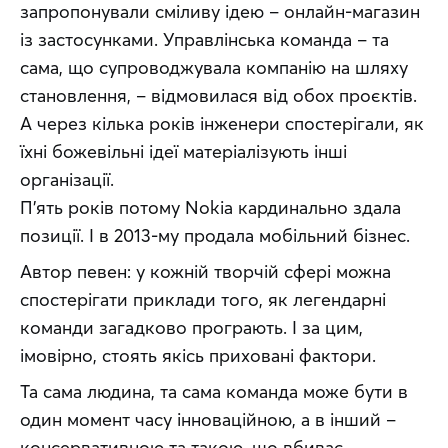
запропонували сміливу ідею – онлайн-магазин 
із застосунками. Управлінська команда – та  
сама, що супроводжувала компанію на шляху 
становлення, – відмовилася від обох проєктів. 
А через кілька років інженери спостерігали, як 
їхні божевільні ідеї матеріалізують інші 
організації.
П’ять років потому Nokia кардинально здала 
позиції. І в 2013-му продала мобільний бізнес.
Автор певен: у кожній творчій сфері можна 
спостерігати приклади того, як легендарні 
команди загадково програють. І за цим, 
імовірно, стоять якісь приховані фактори.
Та сама людина, та сама команда може бути в 
один момент часу інноваційною, а в інший – 
консервативною та такою, що вбиває 