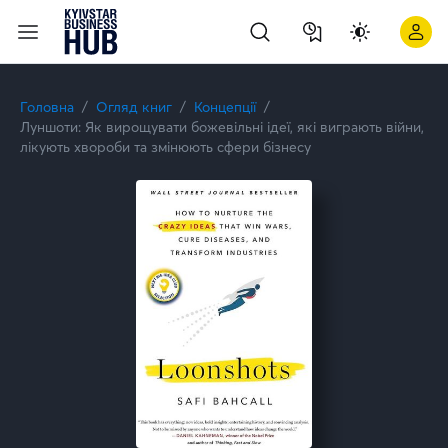
Головна
Огляд книг
Концепції
Луншоти: Як вирощувати божевільні ідеї, які виграють війни,
лікують хвороби та змінюють сфери бізнесу