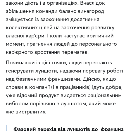
закони діють і в організаціях. Внаслідок 
збільшення команди баланс винагород 
зміщується із заохочення досягнення 
колективних цілей на заохочення розвитку 
власної кар’єри. І коли наступає критичний 
момент, прагнення людей до персонального 
кар’єрного зростання перемагає.
Починаючи із цієї точки, люди перестають 
генерувати луншоти, надаючи перевагу роботі 
над безпечними франшизами. Дійсно, якщо 
справи в компанії (і в працівників) ідуть добре, 
уже відомий продукт видається раціональним 
вибором порівняно з луншотом, який може 
«не вистрілити».
Фазовий перехід від луншотів до  франшиз 