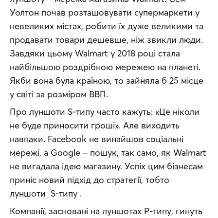
Уолтон почав розташовувати супермаркети у 
невеликих містах, робити їх дуже великими та 
продавати товари дешевше, ніж звикли люди. 
Завдяки цьому Walmart у 2018 році стала 
найбільшою роздрібною мережею на планеті. 
Якби вона була країною, то зайняла б 25 місце 
у світі за розміром ВВП.
Про луншоти S-типу часто кажуть: «Це ніколи 
не буде приносити гроші». Але виходить 
навпаки. Facebook не винайшов соціальні 
мережі, а Google – пошук, так само, як Walmart 
не вигадала ідею магазину. Успіх цим бізнесам 
приніс новий підхід до стратегії, тобто 
луншоти  S-типу .
Компанії, засновані на луншотах Р-типу, гинуть 