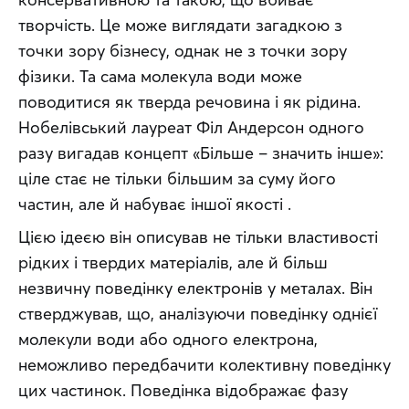
творчість. Це може виглядати загадкою з 
точки зору бізнесу, однак не з точки зору 
фізики. Та сама молекула води може 
поводитися як тверда речовина і як рідина. 
Нобелівський лауреат Філ Андерсон одного 
разу вигадав концепт «Більше – значить інше»: 
ціле стає не тільки більшим за суму його 
частин, але й набуває іншої якості .
Цією ідеєю він описував не тільки властивості 
рідких і твердих матеріалів, але й більш 
незвичну поведінку електронів у металах. Він 
стверджував, що, аналізуючи поведінку однієї 
молекули води або одного електрона, 
неможливо передбачити колективну поведінку 
цих частинок. Поведінка відображає фазу 