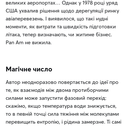
великих аеропортах… Однак у 1978 році уряд 
США ухвалив рішення щодо дерегуляції ринку 
авіаперевезень. І виявилося, що такі нудні 
моменти, як витрати та швидкість підготовки 
літака, тепер визначають, чи житиме бізнес. 
Pan Am не вижила.
Магічне число
Автор неодноразово повертається до ідеї про 
те, як взаємодія між двома протиборчими 
силами може запустити фазовий перехід: 
скажімо, якщо температура води знижується, 
то в певній точці сила тяжіння між молекулами 
перевищить ентропію, і рідина замерзне. Ті самі 