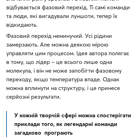
відбувається фазовий перехід. Ті самі команди 
та люди, які вигадували луншоти, тепер їх 
відкидають.
Фазовий перехід неминучий. Усі рідини 
замерзають. Але можна деякою мірою 
управляти цим процесом. Ідея автора полягає 
в тому, що лідер – це всього лише одна 
молекула, і він не може запобігти фазовому 
переходу, якщо температура впаде. Однак 
можна вплинути на структуру, і це принесе 
серйозні результати.
У кожній творчій сфері можна спостерігати 
приклади того, як легендарні команди 
загадково  програють