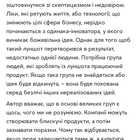
зіштовхнутися зі скептицизмом і недовірою. 
Ліки, які рятують життя, або технології, що 
змінюють цілі сфери бізнесу, нерідко 
починаються з одинака-інноватора, у якого 
виникає божевільна ідея. Однак для того щоб 
такий луншот перетворився в результат, 
недостатньо однієї людини. Потрібна група 
людей, які зроблять із луншота працюючий 
продукт. Якщо така група не знайдеться або 
ідея буде відкинута, – вона буде похована 
серед безлічі інших нереалізованих ідей.
Автор вважає, що в основі великих груп є 
щось, чого ми не розуміємо. Компанії можуть 
створювати блискучі продукти, а потім 
зазнавати поразки. Чому так відбувається, 
якщо люди залишаються тими ж, а культура 