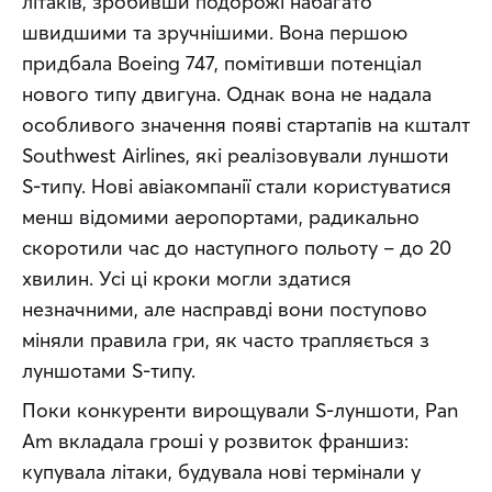
літаків, зробивши подорожі набагато 
швидшими та зручнішими. Вона першою 
придбала Boeing 747, помітивши потенціал 
нового типу двигуна. Однак вона не надала 
особливого значення появі стартапів на кшталт 
Southwest Airlines, які реалізовували луншоти 
S-типу. Нові авіакомпанії стали користуватися 
менш відомими аеропортами, радикально 
скоротили час до наступного польоту – до 20 
хвилин. Усі ці кроки могли здатися 
незначними, але насправді вони поступово 
міняли правила гри, як часто трапляється з 
луншотами S-типу.
Поки конкуренти вирощували S-луншоти, Pan 
Am вкладала гроші у розвиток франшиз: 
купувала літаки, будувала нові термінали у 