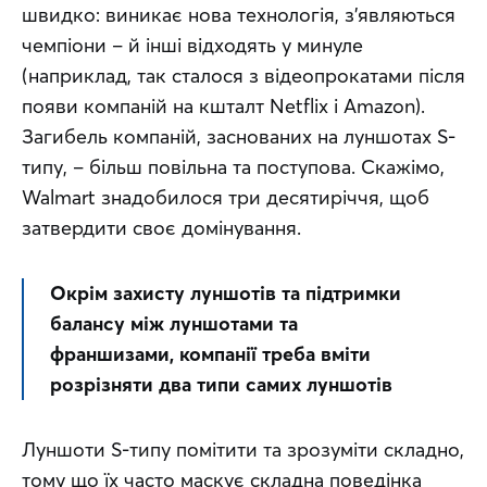
швидко: виникає нова технологія, з’являються 
чемпіони – й інші відходять у минуле 
(наприклад, так сталося з відеопрокатами після 
появи компаній на кшталт Netflix і Amazon). 
Загибель компаній, заснованих на луншотах S-
типу, – більш повільна та поступова. Скажімо, 
Walmart знадобилося три десятиріччя, щоб 
затвердити своє домінування.
Окрім захисту луншотів та підтримки 
балансу між луншотами та 
франшизами, компанії треба вміти 
розрізняти два типи самих луншотів
Луншоти S-типу помітити та зрозуміти складно, 
тому що їх часто маскує складна поведінка 