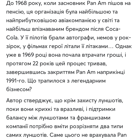
До 1968 року, коли засновник Pan Am пішов на 
пенсію, ця організація була найбільшою та 
найприбутковішою авіакомпанією у світі та 
найбільш впізнаваним брендом після Coca-
Cola. У її пілотів брали автографи, немов у рок-
зірок, у фільмах герої літали її літаками… Однак 
уже в 1969 році вона почала втрачати гроші, і 
протягом 22 років цей процес тривав, 
завершившись закриттям Pan Am наприкінці 
1991-го. Що трапилося з легендарним 
бізнесом?
Автор стверджує, що крім захисту луншотів, 
поки вони крихкі та вразливі, і підтримки 
балансу між луншотами та франшизами 
компанії потрібно вміти розрізняти два типи 
самих луншотів. Саме цього не врахувала Pan 