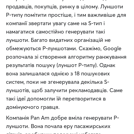
продавців, покупців, ринку в цілому. Луншоти 
P-типу помітити простіше, і тим важливіше для 
компанії звертати увагу саме на S-тип і 
намагатися самостійно генерувати такі 
луншоти. Багато видатних організацій не 
обмежуються Р-луншотами. Скажімо, Google 
розпочала зі створення алгоритму ранжування 
результатів пошуку (луншот Р-типу). Однак 
вона залишалася однією з 18 пошукових 
систем, поки не згенерувала декілька S-
луншотів, щоб залучити рекламодавців. Саме 
такі ідеї допомогли їй перетворитися в 
домінуючого гравця.
Компанія Pan Am добре вміла генерувати Р-
луншоти. Вона почала еру пасажирських 