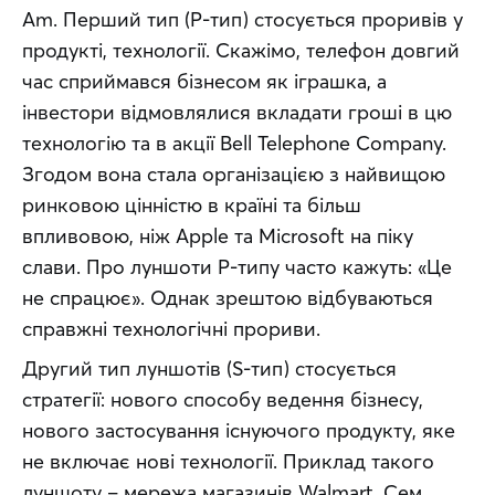
Am. Перший тип (P-тип) стосується проривів у 
продукті, технології. Скажімо, телефон довгий 
час сприймався бізнесом як іграшка, а 
інвестори відмовлялися вкладати гроші в цю 
технологію та в акції Bell Telephone Company. 
Згодом вона стала організацією з найвищою 
ринковою цінністю в країні та більш 
впливовою, ніж Apple та Microsoft на піку 
слави. Про луншоти Р-типу часто кажуть: «Це 
не спрацює». Однак зрештою відбуваються 
справжні технологічні прориви.
Другий тип луншотів (S-тип) стосується 
стратегії: нового способу ведення бізнесу, 
нового застосування існуючого продукту, яке 
не включає нові технології. Приклад такого 
луншоту – мережа магазинів Walmart. Сем 