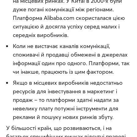
на місцевих ринках. У Китаї в 2000-х були
дуже погані комунікації між регіонами.
Платформа Alibaba.com скористалася цією
ситуацією й досягла успіху серед малих і
середніх виробників.
Коли не вистачає каналів комунікації,
споживачі й продавці обмежені в джерелах
інформації один про одного. Платформи, так
чи інакше, працюють із цим фактором.
Якщо в місцевих виробників недостатньо
ресурсів для інвестування в маркетинг і
продаж – то платформи здатні надати за
невелику плату потужні інструменти для
реклами й пошуку нових ринків збуту.
У більшості країн, що розвиваються, і на 
багатьох специфічних ринках відсутні правові 