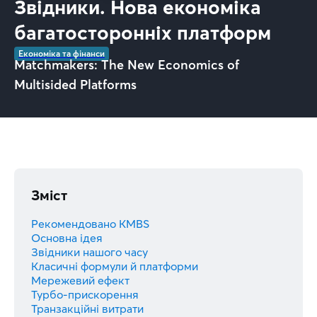
Звідники. Нова економіка
багатосторонніх платформ
Економіка та фінанси
Matchmakers: The New Economics of
Multisided Platforms
Зміст
Рекомендовано KMBS
Основна ідея
Звідники нашого часу
Класичні формули й платформи
Мережевий ефект
Турбо-прискорення
Транзакційні витрати