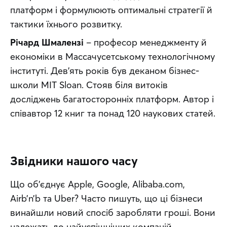
платформ і формулюють оптимальні стратегії й 
тактики їхнього розвитку.
Річард Шмалензі
 – професор менеджменту й 
економіки в Массачусетському технологічному 
інституті. Дев’ять років був деканом бізнес-
школи MIT Sloan. Стояв біля витоків 
досліджень багатосторонніх платформ. Автор і 
співавтор 12 книг та понад 120 наукових статей.
Звідники нашого часу
Що об’єднує Apple, Google, Alibaba.com, 
Airb’n’b та Uber? Часто пишуть, що ці бізнеси 
винайшли новий спосіб заробляти гроші. Вони 
належать до найуспішніших компаній 