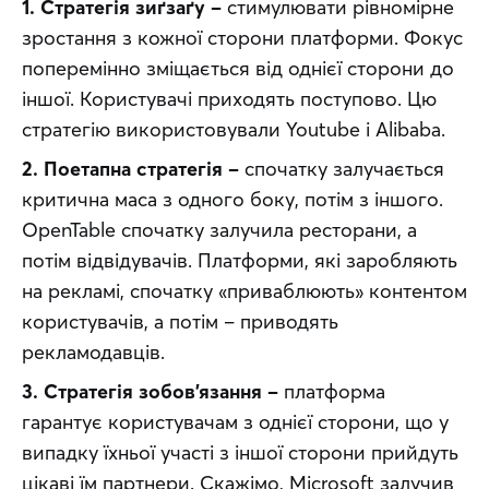
1. Стратегія зиґзаґу –
 стимулювати рівномірне 
зростання з кожної сторони платформи. Фокус 
поперемінно зміщається від однієї сторони до 
іншої. Користувачі приходять поступово. Цю 
стратегію використовували Youtube і Alibaba.
2. Поетапна стратегія –
 спочатку залучається 
критична маса з одного боку, потім з іншого. 
OpenTable спочатку залучила ресторани, а 
потім відвідувачів. Платформи, які заробляють 
на рекламі, спочатку «приваблюють» контентом 
користувачів, а потім – приводять 
рекламодавців.
3. Стратегія зобов’язання –
 платформа 
гарантує користувачам з однієї сторони, що у 
випадку їхньої участі з іншої сторони прийдуть 
цікаві їм партнери. Скажімо, Microsoft залучив 