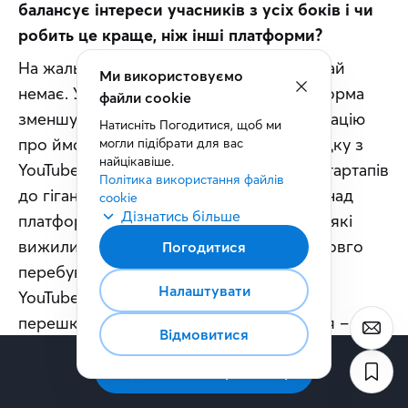
балансує інтереси учасників з усіх боків і чи 
робить це краще, ніж інші платформи?
На жаль, відповіді на це питання зазвичай 
Ми використовуємо
немає. Уважне вивчення того, як платформа 
файли cookie
зменшує перешкоди, може дати інформацію 
Натисніть Погодитися, щоб ми 
про ймовірність успіху. Скажімо, у випадку з 
могли підібрати для вас 
найцікавіше.
YouTube було багато претендентів, від стартапів 
Політика використання файлів 
до гігантів, які в той же час працювали над 
cookie
Дізнатись більше
платформами для розміщення відео. Деякі 
вижили, а ті, що зараз залишилися, недовго 
Погодитися
перебували на таких самих позиціях, як 
Налаштувати
YouTube. Вони всі прекрасно бачили 
перешкоди, але просто не мали рішення – як їх 
Відмовитися
усунути або зменшити. Можливо, вони 
Підписатись на розсилку
вибрали поганий дизайн або мали 
неправильну структуру ціноутворення, або не 