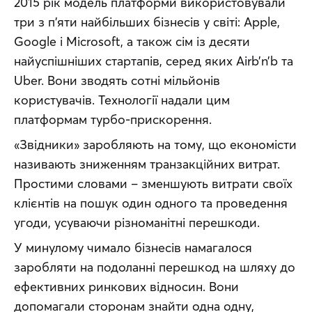
2015 рік модель платформи використовували 
три з п’яти найбільших бізнесів у світі: Apple, 
Google і Microsoft, а також сім із десяти 
найуспішніших стартапів, серед яких Airb’n’b та 
Uber. Вони зводять сотні мільйонів 
користувачів. Технології надали цим 
платформам турбо-прискорення.
«Звідники» заробляють на тому, що економісти 
називають зниженням транзакційних витрат. 
Простими словами – зменшують витрати своїх 
клієнтів на пошук один одного та проведення 
угоди, усуваючи різноманітні перешкоди.
У минулому чимало бізнесів намагалося 
заробляти на подоланні перешкод на шляху до 
ефективних ринкових відносин. Вони 
допомагали сторонам знайти одна одну, 