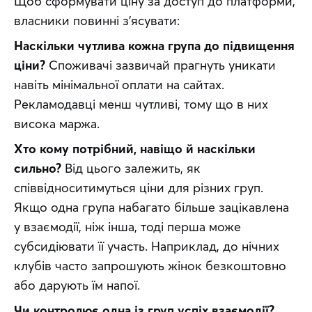
Щоб сформувати ціну за доступ до платформи, 
власники повинні з’ясувати:
Наскільки чутлива кожна група до підвищення 
ціни?
 Споживачі зазвичай прагнуть уникати 
навіть мінімальної оплати на сайтах. 
Рекламодавці менш чутливі, тому що в них 
висока маржа.
Хто кому потрібний, навіщо й наскільки 
сильно?
 Від цього залежить, як 
співвідноситимуться ціни для різних груп. 
Якщо одна група набагато більше зацікавлена 
у взаємодії, ніж інша, тоді перша може 
субсидіювати її участь. Наприклад, до нічних 
клубів часто запрошують жінок безкоштовно 
або дарують їм напої.
Чи контролює одна із груп успіх взаємодії?