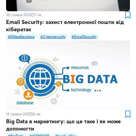
30 травня 2023
7
хв.
Email Security: захист електронної пошти від
кібератак
#Кібербезпека
#Cybersecurity
#EmailSecurity
14 травня 2021
6
хв.
Big Data в маркетингу: що це таке і як може
допомогти
#BigData
#ADWISOR
#Look-alike