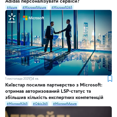
Adidas персоналізувати сервіси?
#Azure
#MicrosoftAzure
#Microsoft365
1 листопада 2021
4
хв.
Київстар посилив партнерство з Microsoft:
отримав авторизований LSP-статус та
збільшив кількість експертних компетенцій
#Microsoft365
#Офіс365
#MicrosoftAzure