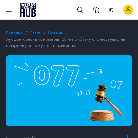
Київстар підтвердив спеціалізацію Analytics on Microsoft Az
Головна
Статті
Новини
Аукціон красивих номерів: 20% прибутку спрямовуємо на
підтримку зв’язку для військових