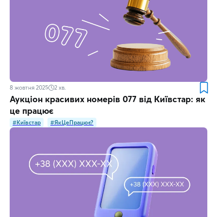
8 жовтня 2025
2
хв.
Аукціон красивих номерів 077 від Київстар: як
це працює
#Київстар
#ЯкЦеПрацює?