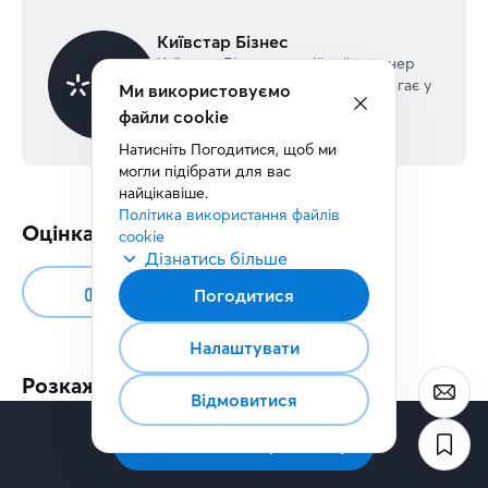
Київстар Бізнес
Київстар Бізнес – надійний партнер
бізнесу та держави, який допомагає у
Ми використовуємо
виконанні щоденних задач та
файли cookie
оптимізації внутрішніх процесів.
Натисніть Погодитися, щоб ми 
могли підібрати для вас 
найцікавіше.
Політика використання файлів 
Оцінка
cookie
Дізнатись більше
Погодитися
Налаштувати
Розкажіть друзям
Відмовитися
Підписатись на розсилку