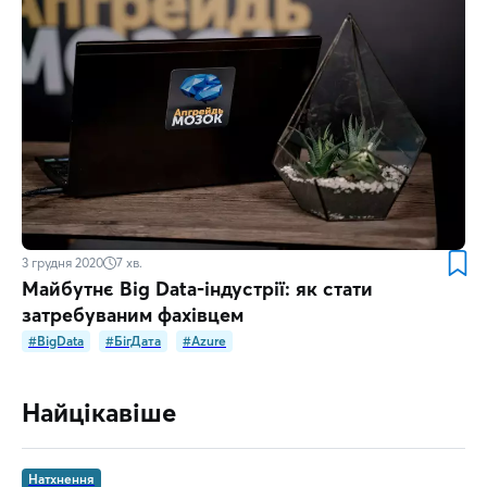
3 грудня 2020
7
хв.
Майбутнє Big Data-індустрії: як стати
затребуваним фахівцем
#BigData
#БігДата
#Azure
Найцікавіше
Натхнення