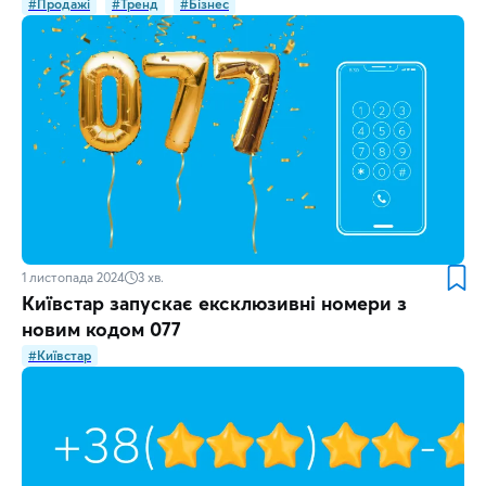
#Продажі
#Тренд
#Бізнес
1 листопада 2024
3
хв.
Київстар запускає ексклюзивні номери з
новим кодом 077
#Київстар