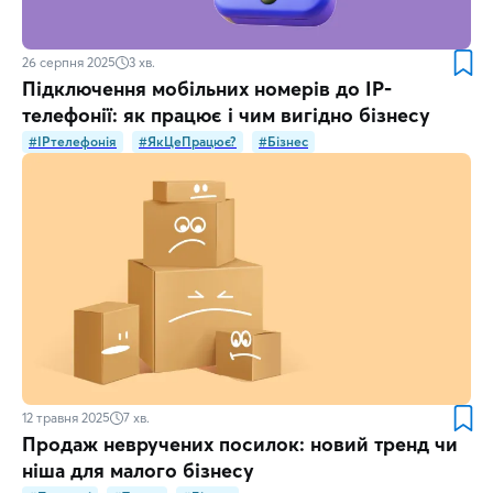
26 серпня 2025
3
хв.
Підключення мобільних номерів до IP-
телефонії: як працює і чим вигідно бізнесу
#IPтелефонія
#ЯкЦеПрацює?
#Бізнес
12 травня 2025
7
хв.
Продаж невручених посилок: новий тренд чи
ніша для малого бізнесу