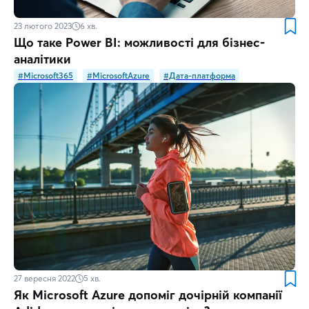
23 лютого 2023
6
хв.
Що таке Power BI: можливості для бізнес-
аналітики
#Microsoft365
#MicrosoftAzure
#Дата-платформа
27 вересня 2022
5
хв.
Як Microsoft Azure допоміг дочірній компанії