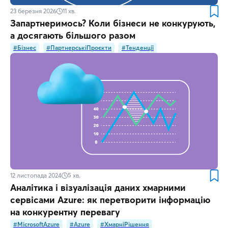
23 березня 2026
11
хв.
Запартнеримось? Коли бізнеси не конкурують,
а досягають більшого разом
#Бізнес
#ПартнерськіПроєкти
#Тенденції
12 листопада 2024
5
хв.
Аналітика і візуалізація даних хмарними
сервісами Azure: як перетворити інформацію
на конкурентну перевагу
#MicrosoftAzure
#Azure
#ХмарніРішення