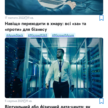
17 лютого 2022
11
хв.
Навіщо переходити в хмару: всі «за» та
«проти» для бізнесу
#AzureStack
#Microsoft365
#MicrosoftAzure
5 серпня 2021
11
хв.
Віртуальний або фізичний дата-центр: як