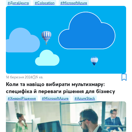
#ДатаЦентр
#Colocation
#MicrosoftAzure
14 березня 2024
5
хв.
Коли та навіщо вибирати мультихмару:
специфіка й переваги рішення для бізнесу
#ХмарніРішення
#MicrosoftAzure
#AzureStack