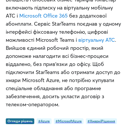
включають підписку на віртуальну мобільну 
АТС і 
Microsoft Office 365
 без додаткової 
абонплати. Сервіс StarTeams поєднав у одному 
інтерфейсі фіксовану телефонію, цифрові 
можливості Microsoft Teams і 
віртуальну АТС
. 
Вийшов єдиний робочий простір, який 
допоможе налагодити всі бізнес-процеси 
віддалено, без прив’язки до офісу. Щоб 
підключити StarTeams або отримати доступ до 
хмари Microsoft Azure, не потрібно купувати 
спеціальне обладнання або програмне 
забезпечення, досить укласти договір з 
телеком-оператором.
Огляди рішень
#Azure
#MicrosoftAzure
#ХмарніРішення