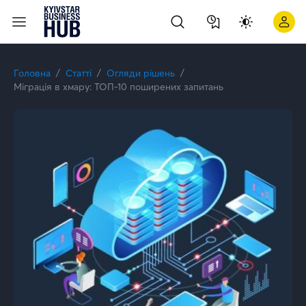
Головна
Статті
Огляди рішень
Міграція в хмару: ТОП-10 поширених запитань