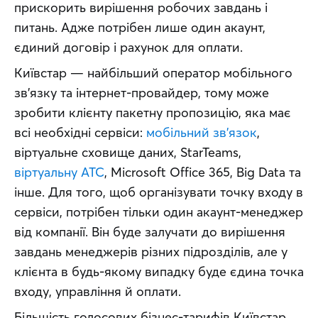
прискорить вирішення робочих завдань і 
питань. Адже потрібен лише один акаунт, 
єдиний договір і рахунок для оплати.
Київстар — найбільший оператор мобільного 
зв’язку та інтернет-провайдер, тому може 
зробити клієнту пакетну пропозицію, яка має 
всі необхідні сервіси: 
мобільний зв’язок
, 
віртуальне сховище даних, StarTeams, 
віртуальну АТС
, Microsoft Office 365, Big Data та 
інше. Для того, щоб організувати точку входу в 
сервіси, потрібен тільки один акаунт-менеджер 
від компанії. Він буде залучати до вирішення 
завдань менеджерів різних підрозділів, але у 
клієнта в будь-якому випадку буде єдина точка 
входу, управління й оплати.
Більшість голосових бізнес-тарифів Київстар 