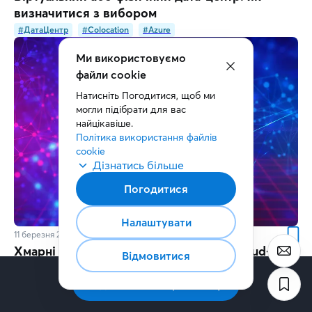
визначитися з вибором
#ДатаЦентр
#Colocation
#Azure
Ми використовуємо
файли cookie
Натисніть Погодитися, щоб ми 
могли підібрати для вас 
найцікавіше.
Політика використання файлів 
cookie
Дізнатись більше
Погодитися
Налаштувати
11 березня 2021
8
хв.
Хмарні тренди: як розвиватимуться cloud-
Відмовитися
технології та навіщо вони бізнесу
Підписатись на розсилку
#ХмарнаІнфраструктура
#AzureStack
#MicrosoftAzure