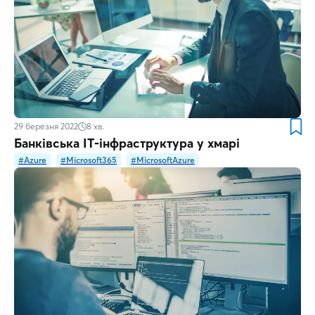
29 березня 2022
8
хв.
Банківська IT-інфраструктура у хмарі
#Azure
#Microsoft365
#MicrosoftAzure