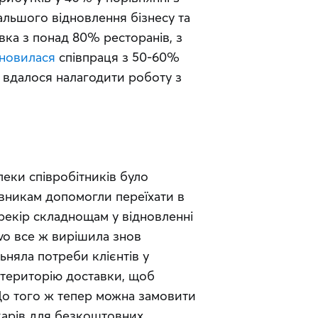
ьшого відновлення бізнесу та 
ка з понад 80% ресторанів, з 
дновилася
 співпраця з 50-60% 
 вдалося налагодити роботу з 
Коли почалася війна, першим кроком задля безпеки співробітників було 
івникам допомогли переїхати в 
рекір складнощам у відновленні 
vo все ж вирішила знов 
няла потреби клієнтів у 
 територію доставки, щоб 
о того ж тепер можна замовити 
ікарів для безкоштовних 