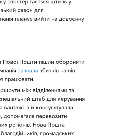
ку спостерігається штиль у 
изький сезон для 
панія планує вийти на довоєнну 
ків Нової Пошти пішли обороняти 
мпанія 
зазнала
 збитків на пів 
ся працювати.
аршрути між відділеннями та 
пеціальний штаб для керування 
 вантажі, а й консультувала 
и, допомагала перевозити 
их регіонів. Нова Пошта 
 благодійників, громадських 