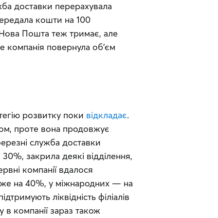
жба доставки перерахувала 
передала кошти на 100 
Нова Пошта теж тримає, але 
е компанія повернула об’єм 
тегію розвитку поки 
відкладає
. 
ком, проте вона продовжує 
березні служба доставки 
30%, закрила деякі відділення, 
рвні компанії вдалося 
же на 40%, у міжнародних — на 
ідтримують ліквідність філіалів 
у в компанії зараз також 