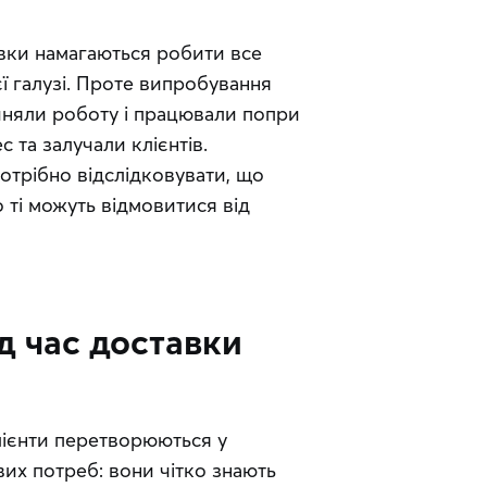
вки намагаються робити все 
 галузі. Проте випробування 
иняли роботу і працювали попри 
с та залучали клієнтів.
отрібно відслідковувати, що 
о ті можуть відмовитися від 
д час доставки
лієнти перетворюються у 
их потреб: вони чітко знають 