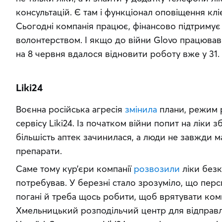
консультацій. Є там і функціонал оповіщення кліє
Сьогодні компанія працює, фінансово підтримує 
волонтерством. І якщо до війни Glovo працював у
на 8 червня вдалося відновити роботу вже у 31.
Liki24
Воєнна російська агресія 
змінила
 плани, режим 
сервісу Liki24. Із початком війни попит на ліки з
більшість аптек зачинилася, а люди не завжди м
препарати.
Саме тому кур’єри компанії 
розвозили
 ліки без
потребував. У березні стало зрозуміло, що перс
погані й треба щось робити, щоб врятувати комп
Хмельницький розподільчий центр для відправл