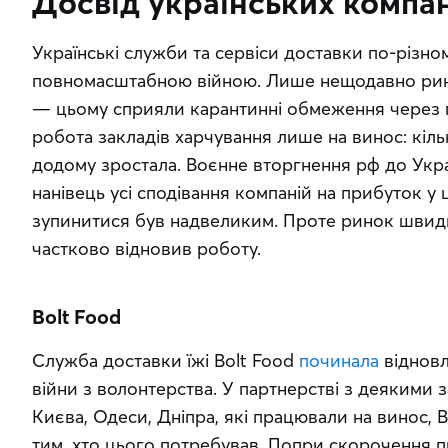
Досвід українських компа
Українські служби та сервіси доставки по-різно
повномасштабною війною. Лише нещодавно ринок
— цьому сприяли карантинні обмеження через п
робота закладів харчування лише на винос: кіль
додому зростала. Воєнне вторгнення рф до Укра
нанівець усі сподівання компаній на прибуток у 
зупинитися був надвеликим. Проте ринок швидко
частково відновив роботу.
Bolt Food
Служба доставки їжі Bolt Food 
починала
 віднов
війни з волонтерства. У партнерстві з деякими з
Києва, Одеси, Дніпра, які працювали на винос, B
тим, хто цього потребував. Попри скорочення пр