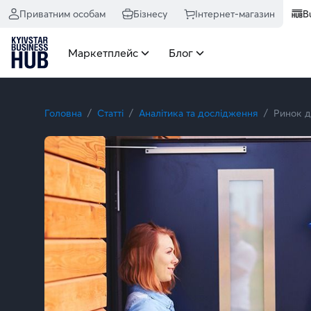
Приватним особам
Бізнесу
Інтернет-магазин
B
Маркетплейс
Блог
Головна
Статті
Аналітика та дослідження
Ринок д