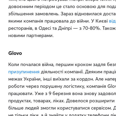
довоєнним періодом це стало основою для подал
збільшення замовлень. Зараз відновилася достав
якими компанія працювала до війни. У Києві 
ві
ресторанів, в Одесі та Дніпрі — з 70-80%. Також
новими партнерами.
Glovo
призупинення
 діяльності компанії. Деяким прац
межах України, інші виїхали за кордон. Але напе
роботи через порушену логістику, компанія Glo
працювати. Уже з 9 березня вона знову задоволь
продуктах, товарах, ліках. Довелося розширити
більше людей змогли користуватися сервісом. Д
не тільки ліки, а й знайти у додатку телефони л