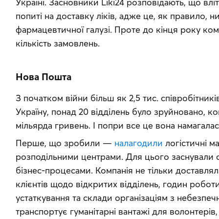
Україні. Засновники Liki24 розповідають, що вліт
попиті на доставку ліків, адже це, як правило, н
фармацевтичної галузі. Проте до кінця року ком
кількість замовлень.
Нова Пошта
З початком війни більш як 2,5 тис. співробітни
Україну, понад 20 відділень було зруйновано, ко
мільярда гривень. І попри все це вона намагала
Перше, що зробили — 
налагодили
 логістичні м
розподільними центрами. Для цього заснували с
бізнес-процесами. Компанія не тільки доставляла
клієнтів щодо відкритих відділень, годин робот
устаткування та склади організаціям з небезпечн
транспортує гуманітарні вантажі для волонтерів,