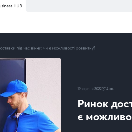
usiness HUB
оставки під час війни: чи є можливості розвитку?
19 серпня 2022
14
хв.
Ринок дост
є можливо