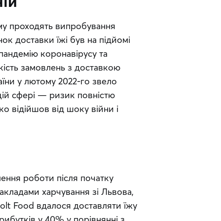
ній
му проходять випробування 
 доставки їжі був на підйомі 
андемію коронавірусу та 
кість замовлень з доставкою 
їни у лютому 2022-го звело 
цій сфері — ризик повністю 
 відійшов від шоку війни і 
лення роботи після початку 
акладами харчування зі Львова, 
olt Food вдалося доставляти їжу 
ибутків у 40% у порівнянні з 