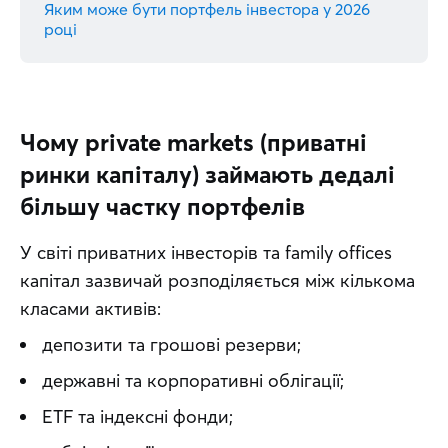
Яким може бути портфель інвестора у 2026
році
Чому private markets (приватні
ринки капіталу) займають дедалі
більшу частку портфелів
У світі приватних інвесторів та family offices 
капітал зазвичай розподіляється між кількома 
класами активів:
депозити та грошові резерви;
державні та корпоративні облігації;
ETF та індексні фонди;