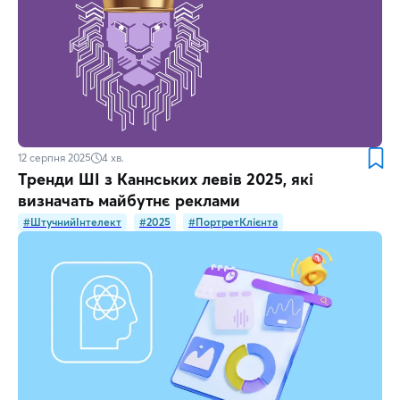
12 серпня 2025
4
хв.
Тренди ШІ з Каннських левів 2025, які
визначать майбутнє реклами
#ШтучнийІнтелект
#2025
#ПортретКлієнта