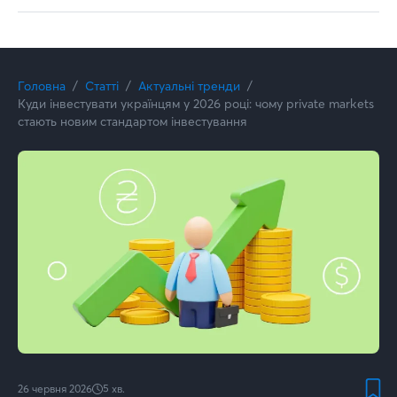
Головна
Статті
Актуальні тренди
Куди інвестувати українцям у 2026 році: чому private markets
стають новим стандартом інвестування
26 червня 2026
5
хв.