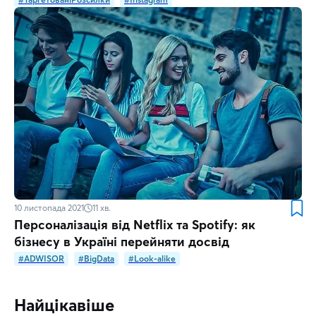
10 листопада 2021
11
хв.
Персоналізація від Netflix та Spotify: як
бізнесу в Україні перейняти досвід
#ADWISOR
#BigData
#Look-alike
Найцікавіше