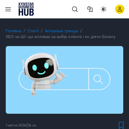
SEO чи ШІ: що впливає на вибір клієнта і як діяти бізнесу | 
Головна
Статті
Актуальні тренди
SEO чи ШІ: що впливає на вибір клієнта і як діяти бізнесу
1 квітня 2026
6
хв.