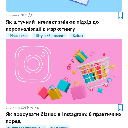
5 травня 2025
8
хв.
Як штучний інтелект змінює підхід до
персоналізації в маркетингу
#Маркетинг
#ШтучнийІнтелект
#Клієнт
25 липня 2024
6
хв.
Як просувати бізнес в Instagram: 8 практичних
порад
#ТаргетованіРозсилки
#Instagram