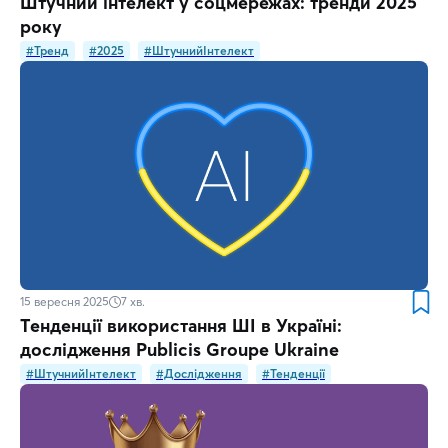
Штучний інтелект у соцмережах: тренди 2025
року
#Тренд
#2025
#ШтучнийІнтелект
15 вересня 2025
7
хв.
Тенденції використання ШІ в Україні:
дослідження Publicis Groupe Ukraine
#ШтучнийІнтелект
#Дослідження
#Тенденції