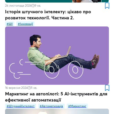
26 листопада 2024
9
хв.
Історія штучного інтелекту: цікаво про
розвиток технології. Частина 2.
#ШІ
#Інновації
16 вересня 2024
5
хв.
Маркетинг на автопілоті: 5 AI-інструментів для
ефективної автоматизації
#ШтучнийІнтелект
#Автоматизація
#Маркетинг