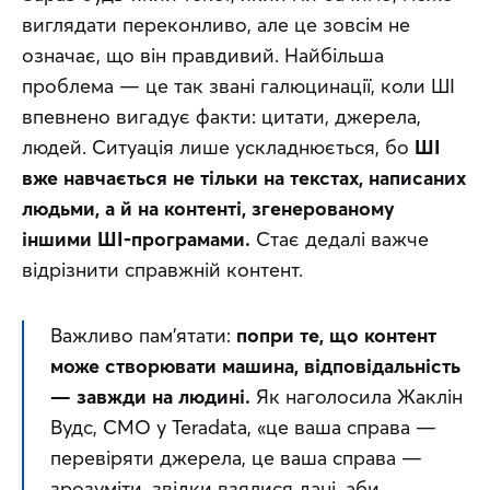
виглядати переконливо, але це зовсім не 
означає, що він правдивий. Найбільша 
проблема — це так звані галюцинації, коли ШІ 
впевнено вигадує факти: цитати, джерела, 
людей. Ситуація лише ускладнюється, бо 
ШІ 
вже навчається не тільки на текстах, написаних 
людьми, а й на контенті, згенерованому 
іншими ШІ-програмами.
 Стає дедалі важче 
відрізнити справжній контент.
Важливо пам’ятати: 
попри те, що контент 
може створювати машина, відповідальність 
— завжди на людині.
 Як наголосила Жаклін 
Вудс, CMO у Teradata, «
це ваша справа — 
перевіряти джерела, це ваша справа — 
зрозуміти, звідки взялися дані, аби 