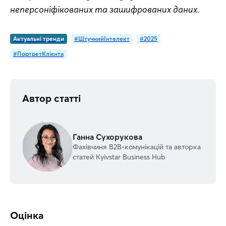
неперсоніфікованих та зашифрованих даних
.
Актуальні тренди
#ШтучнийІнтелект
#2025
#ПортретКлієнта
Автор статті
Ганна Сухорукова
Фахівчиня В2В-комунікацій та авторка
статей Kyivstar Business Hub
Оцінка