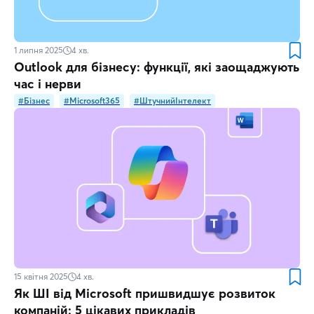
1 липня 2025
4
хв.
Outlook для бізнесу: функції, які заощаджують
час і нерви
#Бізнес
#Microsoft365
#ШтучнийІнтелект
15 квітня 2025
4
хв.
Як ШІ від Microsoft пришвидшує розвиток
компаній: 5 цікавих прикладів