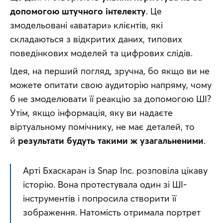
допомогою штучного інтелекту
. Це 
змодельовані «аватари» клієнтів, які 
складаються з відкритих даних, типових 
поведінкових моделей та цифрових слідів.
Ідея, на перший погляд, зручна, бо якщо ви не 
можете опитати свою аудиторію напряму, чому 
б не змоделювати її реакцію за допомогою ШІ? 
Утім, якщо інформація, яку ви надаєте 
віртуальному помічнику, не має деталей, то 
й 
результати будуть такими ж узагальненими
.
Арті Бхаскаран із Snap Inc. розповіла цікаву 
історію. Вона протестувала один зі ШІ-
інструментів і попросила створити її 
зображення. Натомість отримала портрет 