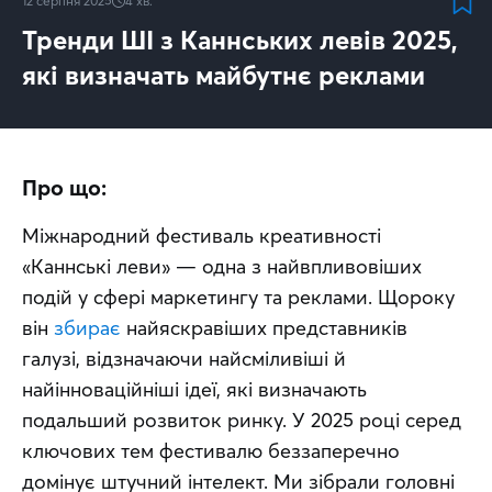
12 серпня 2025
4
хв.
Тренди ШІ з Каннських левів 2025,
які визначать майбутнє реклами
Про що:
Міжнародний фестиваль креативності 
«Каннські леви» — одна з найвпливовіших 
подій у сфері маркетингу та реклами. Щороку 
він 
збирає
 найяскравіших представників 
галузі, відзначаючи найсміливіші й 
найінноваційніші ідеї, які визначають 
подальший розвиток ринку. У 2025 році серед 
ключових тем фестивалю беззаперечно 
домінує штучний інтелект. Ми зібрали головні 