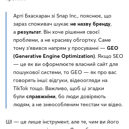
Арті Бхаскаран зі Snap Inc., пояснює, що 
зараз споживач шукає 
не назву бренду
, 
а 
результат
. Він хоче рішення своєї 
проблеми, а не красиву обгортку. Саме 
тому з’явився напрям у просуванні — 
GEO 
(Generative Engine Optimization)
. Якщо SEO 
— це як ви оформлюєте власний сайт для 
пошукової системи, то GEO — як про вас 
говорять інші: відгуки, відеоогляди на 
TikTok тощо. Важливо, щоб ці згадки 
були 
справжніми
, бо люди довіряють 
людям, а не знеособленим текстам чи відео.
ШІ — це лише інструмент, але те, чим ви його 