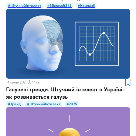
#ШтучнийІнтелект
#Microsoft365
#Компанії
14 січня 2025
77
хв.
Галузеві тренди. Штучний інтелект в Україні:
як розвивається галузь
#Тренд
#ШтучнийІнтелект
#2025