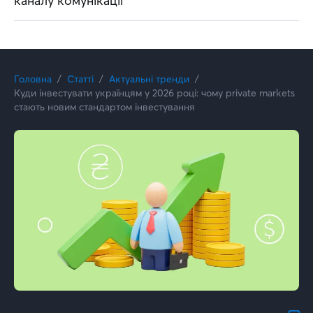
каналу комунікації
Головна
Статті
Актуальні тренди
Куди інвестувати українцям у 2026 році: чому private markets
стають новим стандартом інвестування