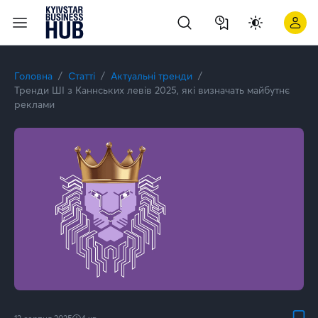
Тренди ШІ з Каннських левів 2025, які визначать майбутнє р
Головна
Статті
Актуальні тренди
Тренди ШІ з Каннських левів 2025, які визначать майбутнє
реклами