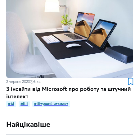
2 червня 2023
6
хв.
3 інсайти від Microsoft про роботу та штучний
інтелект
#AI
#ШІ
#ШтучнийІнтелект
Найцікавіше