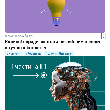
11 грудня 2024
4
хв.
Корисні поради, як стати незамінним в епоху
штучного інтелекту
#Навички
#Розвиток
#ШтучнийІнтелект