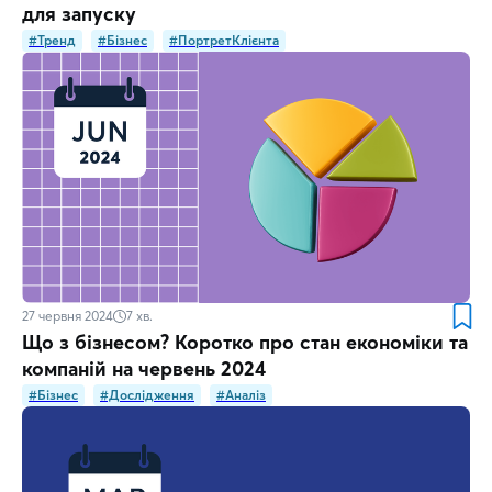
для запуску
#Тренд
#Бізнес
#ПортретКлієнта
27 червня 2024
7
хв.
Що з бізнесом? Коротко про стан економіки та
компаній на червень 2024
#Бізнес
#Дослідження
#Аналіз