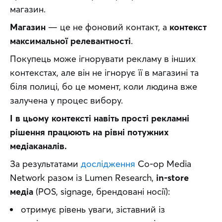
магазин.
Магазин
 — це не фоновий контакт, а 
контекст 
максимальної релевантності
.
Покупець може ігнорувати рекламу в інших 
контекстах, але він не ігнорує її в магазині та 
біля полиці, бо це момент, коли людина вже 
залучена у процес вибору.
І в цьому контексті навіть прості рекламні 
рішення працюють на рівні потужних 
медіаканалів.
За результатами 
дослідження
 Co‑op Media 
Network разом із Lumen Research, 
in‑store 
медіа
 (POS, signage, брендовані носії):
отримує рівень уваги, зіставний із