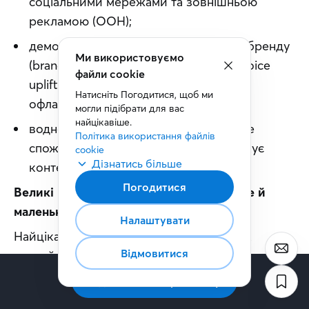
соціальними мережами та зовнішньою
рекламою (OOH);
демонструє зростання впізнаваності бренду
Ми використовуємо
(brand recall) та переваги у виборі (choice
файли cookie
uplift), порівнянне з іншими онлайн- і
Натисніть Погодитися, щоб ми 
офлайн-каналами;
могли підібрати для вас 
найцікавіше.
водночас перебуває в середовищі, де
Політика використання файлів 
споживач не перемикається і не блокує
cookie
Дізнатись більше
контент.
Погодитися
Великі ритейл-мережі переважають, але й 
маленькі не пасуть задніх.
Налаштувати
Найцікавіший інсайт дослідження — так 
Відмовитися
званий 
small store advantage (перевага маленьких 
крамниць)
. У магазинах малого формату:
Підписатись на розсилку
у 2 рази більше можливостей побачити