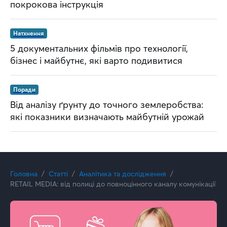
покрокова інструкція
Натхнення
5 документальних фільмів про технології,
бізнес і майбутнє, які варто подивитися
Поради
Від аналізу ґрунту до точного землеробства:
які показники визначають майбутній урожай
Головна
Статті
Аналітика та дослідження
RETAIL MEDIA: від полиці до повноцінного каналу комунікації