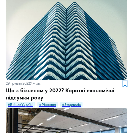
29 грудня 2022
7
хв.
Що з бізнесом у 2022? Короткі економічні
підсумки року
#ВійнавУкраїні
#Рішення
#Stoprussia