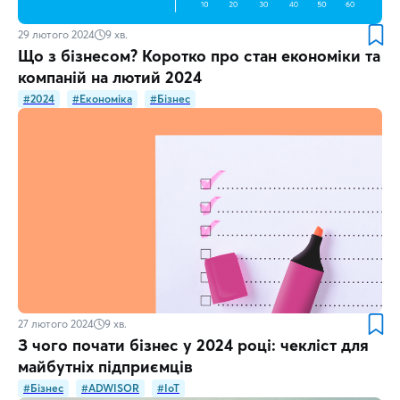
29 лютого 2024
9
хв.
Що з бізнесом? Коротко про стан економіки та
компаній на лютий 2024
#2024
#Економіка
#Бізнес
27 лютого 2024
9
хв.
З чого почати бізнес у 2024 році: чекліст для
майбутніх підприємців
#Бізнес
#ADWISOR
#IoT