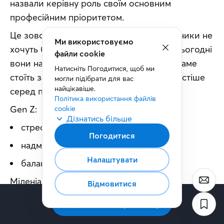
назвали керівну роль своїм основним 
професійним пріоритетом.
Це зовсім не означає, що молоді працівники не 
Ми використовуємо
хочуть брати відповідальність. Просто сьогодні 
файли cookie
вони набагато уважніше оцінюють, що саме 
Натисніть Погодитися, щоб ми 
стоїть за управлінською посадою. Найчастіше 
могли підібрати для вас 
найцікавіше.
серед причин відмови вони називають:
Політика використання файлів 
Gen Z:
cookie
Дізнатись більше
стрес і вигорання: 50%;
Погодитися
надмірна відповідальність: 50%;
Налаштувати
баланс робота/особисте життя: 41%.
Міленіали:
Відмовитися
стрес і вигорання: 49%;
Підписатись на розсилку
надмірна відповідальність: 48%;