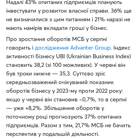
Надалі 43% опитаних підприємців планують 
інвестувати у розвиток власної справи. 36% ще 
не визначилися з цим питанням і 21% наразі не 
мають намірів вкладати гроші у бізнес.
Про зростання оборотів МСБ у серпні 
говорить і 
дослідження Advanter Group
. Індекс 
активності бізнесу UBI (Ukrainian Business Index) 
становить 38,2 (зі 100 можливих). У червні він 
був трохи нижче — 35,3. Суттєво зріс 
середньозважений очікуваний показник 
оборотів бізнесу у 2023-му проти 2022 року: 
якщо у червні він становив −0,7%, то в серпні 
— уже +8,2%. Збільшення оборотів у 
поточному році прогнозують 37% опитаних 
підприємців. Разом з тим, 21,7% МСБ не бачить 
перспектив у подальшій діяльності.