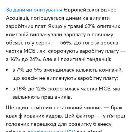
За даними опитування
 Європейської Бізнес 
Асоціації, погіршується динаміка виплати 
заробітних плат. Якщо у травні 62% опитаних 
компаній виплачували зарплату в повному 
обсязі, то у серпні — 56%. До того ж зросла 
частка МСБ , які скорочують заробітну плату — 
з 16% до 24%. Але є і позитивні тенденції:
з 7% до 5% зменшилася кількість компаній,
що зовсім не виплачують заробітну плату;
з 16% до 12% скоротилася частка МСБ, які
звільняють працівників.
Ще один помітний негативний чинник — брак 
кваліфікованих кадрів. Цей фактор — у п’ятірці 
головних перешкод для розвитку бізнесу, 