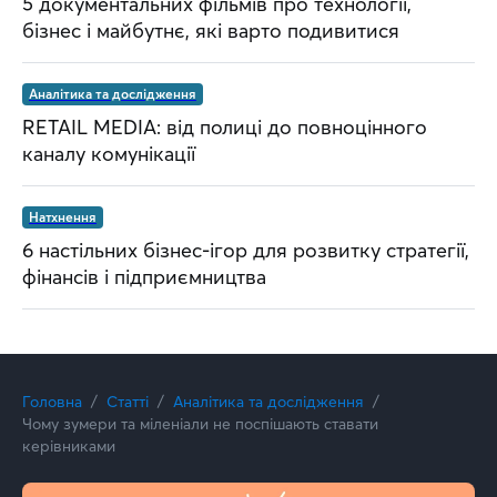
5 документальних фільмів про технології,
бізнес і майбутнє, які варто подивитися
Аналітика та дослідження
RETAIL MEDIA: від полиці до повноцінного
каналу комунікації
Натхнення
6 настільних бізнес-ігор для розвитку стратегії,
фінансів і підприємництва
Головна
Статті
Аналітика та дослідження
Чому зумери та міленіали не поспішають ставати
керівниками