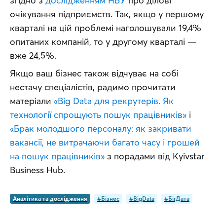
згідно з 
дослідженням НБУ
 про ділові 
очікування підприємств. Так, якщо у першому 
кварталі на цій проблемі наголошували 19,4% 
опитаних компаній, то у другому кварталі — 
вже 24,5%.
Якщо ваш бізнес також відчуває на собі 
нестачу спеціалістів, радимо прочитати 
матеріали 
«Big Data для рекрутерів. Як 
технології спрощують пошук працівників»
 і 
«Брак молодшого персоналу: як закривати 
вакансії, не витрачаючи багато часу і грошей 
на пошук працівників»
 з порадами від Kyivstar 
Business Hub.
Аналітика та дослідження
#Бізнес
#BigData
#БігДата