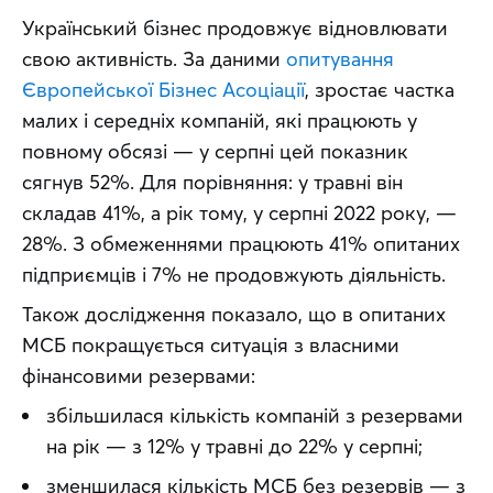
Український бізнес продовжує відновлювати 
свою активність. За даними 
опитування 
Європейської Бізнес Асоціації
, зростає частка 
малих і середніх компаній, які працюють у 
повному обсязі — у серпні цей показник 
сягнув 52%. Для порівняння: у травні він 
складав 41%, а рік тому, у серпні 2022 року, — 
28%. З обмеженнями працюють 41% опитаних 
підприємців і 7% не продовжують діяльність.
Також дослідження показало, що в опитаних 
МСБ покращується ситуація з власними 
фінансовими резервами:
збільшилася кількість компаній з резервами
на рік — з 12% у травні до 22% у серпні;
зменшилася кількість МСБ без резервів — з