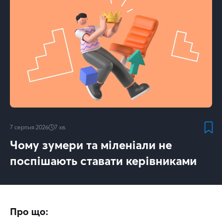
7 серпня 2026
7
хв.
Чому зумери та міленіали не
поспішають ставати керівниками
Про що: