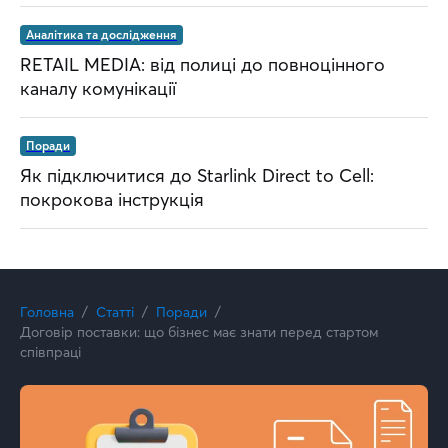
Аналітика та дослідження
RETAIL MEDIA: від полиці до повноцінного
каналу комунікації
Поради
Як підключитися до Starlink Direct to Cell:
покрокова інструкція
Головна
Статті
Поради
Договір поставки: що бізнес має знати перед стартом
співпраці