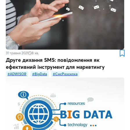
31 травня 2021
8
хв.
Друге дихання SMS: повідомлення як
ефективний інструмент для маркетингу
#ADWISOR
#BigData
#СмсРозсилка