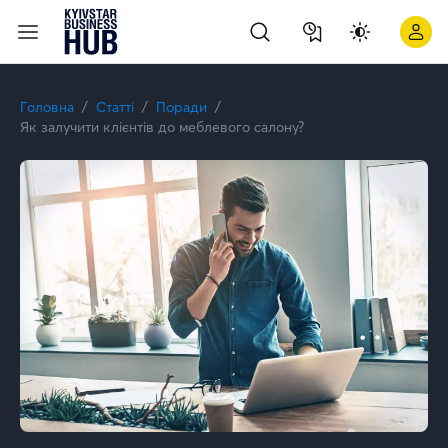
Як залучити клієнтів до меблевого салону? | Kyivstar Busine
Головна
Статті
Поради
Як залучити клієнтів до меблевого салону?