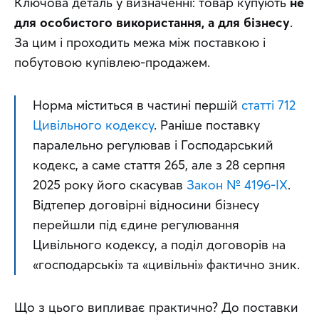
Ключова деталь у визначенні: товар купують 
не 
для особистого використання, а для бізнесу
. 
За цим і проходить межа між поставкою і 
побутовою купівлею-продажем.
Норма міститься в частині першій 
статті 712 
Цивільного кодексу
. Раніше поставку 
паралельно регулював і Господарський 
кодекс, а саме стаття 265, але з 28 серпня 
2025 року його скасував 
Закон № 4196-IX
. 
Відтепер договірні відносини бізнесу 
перейшли під єдине регулювання 
Цивільного кодексу, а поділ договорів на 
«господарські» та «цивільні» фактично зник.
Що з цього випливає практично? До поставки 