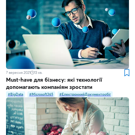
7 вересня 2021
13
хв.
Must-have для бізнесу: які технології
допомагають компаніям зростати
#BigData
#Microsoft365
#ЕлектроннийДокументообіг