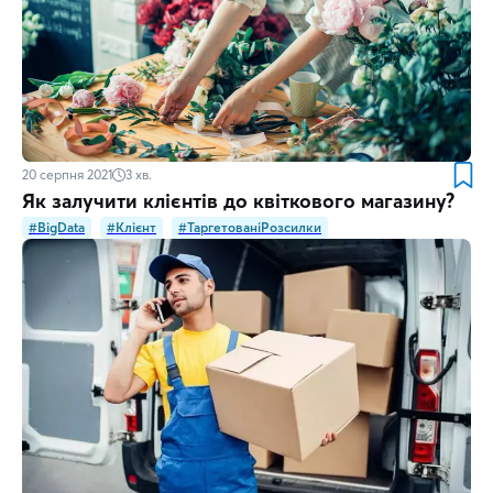
20 серпня 2021
3
хв.
Як залучити клієнтів до квіткового магазину?
#BigData
#Клієнт
#ТаргетованіРозсилки