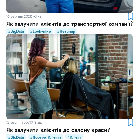
16 серпня 2021
3
хв.
Як залучити клієнтів до транспортної компанії?
#BigData
#Look-alike
#Heatmap
12 серпня 2021
3
хв.
Як залучити клієнтів до салону краси?
#BigData
#ПортретКлієнта
#Клієнт