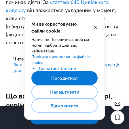
починає діяти. За 
статтею 640 Цивільного 
кодексу
 він вважається укладеним у момент, 
коли сторона, яка надіслала пропозицію 
(оферту), отримала відповідь про її прийняття 
(акцепт), тобто коли є підтверджена згода на 
всі істотні умови.
Читайте також:
Як відкрити ФОП в Україні: покрокова інструкція
для підприємців
Що варто прописати в договорі,
окрім обов’язкових умов
стотні умови, перелічені вище, роблять договір 
дійсним. Але від конфліктів рятують деталі, які 