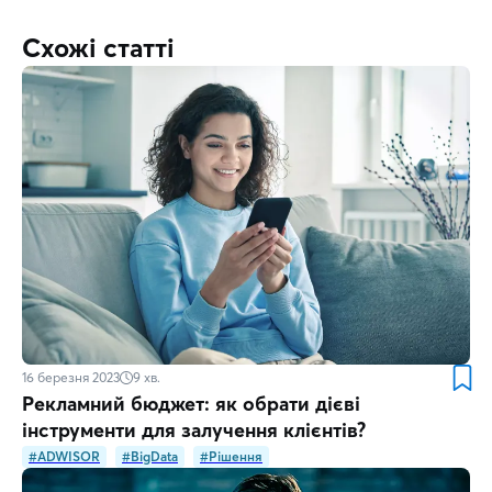
Схожі статті
16 березня 2023
9
хв.
Рекламний бюджет: як обрати дієві
інструменти для залучення клієнтів?
#ADWISOR
#BigData
#Рішення