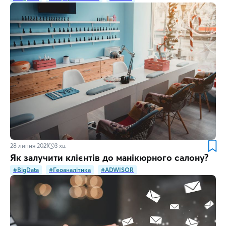
28 липня 2021
3
хв.
Як залучити клієнтів до манікюрного салону?
#BigData
#Геоаналітика
#ADWISOR