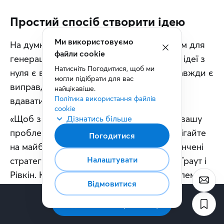
Простий спосіб створити ідею
На думку авторів, інтерес є надважливим для 
генерації нових ідей. Процес створення ідеї з 
нуля є вельми трудомістким, і тому не завжди є 
виправданим. Через це варто частіше 
вдаватися до творчого запозичення.
«Щоб з більшою ймовірністю вирішити вашу 
проблему, станьте колекціонером. Зберігайте 
на майбутнє всі дотепні рішення та витончені 
стратегії, які вам трапляться», – пишуть Траут і 
Рівкін. Коли ж ви постанете перед проблемою, 
зверніться до своєї колекції та скористайтеся 
такою послідовністю дій:
Подумайте, що можна замінити в ідеях із