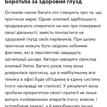
Боротьба за здоровий глузд
Останнім часом багато хто говорить про те, що 
прогнози марні. Однак компанії здебільшого 
продовжують спиратися на них при плануванні 
своєї діяльності, замість покластися на 
здоровий глузд своїх керівників. При цьому 
прогнози можуть бути свідомо хибними 
фактами, які в перспективі завдадуть 
організації шкоди. Автори наводять приклад 
компанії Xerox. Багато років тому вона 
довірилася прогнозу, що в майбутньому вся 
техніка в офісі буде об’єднана в єдину систему 
(чого насправді не сталося). У результаті вона 
зробила пріоритетом своєї стратегії не лише 
випуск копіювальних апаратів (чого, власне, і 
потребував ринок), а й виробництво інших 