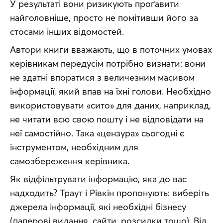
У результаті вони ризикують проґавити 
найголовніше, просто не помітивши його за 
стосами інших відомостей.
Автори книги вважають, що в поточних умовах 
керівникам передусім потрібно визнати: вони 
не здатні впоратися з величезним масивом 
інформації, який впав на їхні голови. Необхідно 
використовувати «сито» для даних, наприклад, 
не читати всю свою пошту і не відповідати на 
неї самостійно. Така «цензура» сьогодні є 
інструментом, необхідним для 
самозбереження керівника.
Як відфільтрувати інформацію, яка до вас 
надходить? Траут і Рівкін пропонують: виберіть 
джерела інформації, які необхідні бізнесу 
(паперові видання, сайти, розсилки тощо). Від 