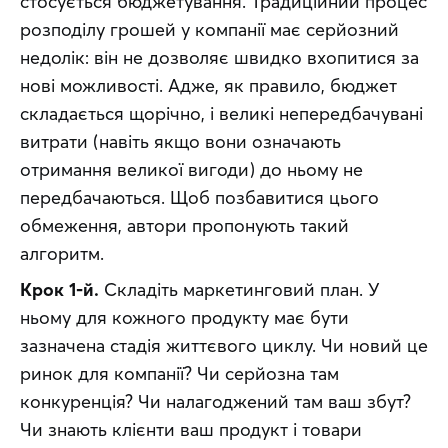
стосується бюджетування. Традиційний процес 
розподілу грошей у компанії має серйозний 
недолік: він не дозволяє швидко вхопитися за 
нові можливості. Адже, як правило, бюджет 
складається щорічно, і великі непередбачувані 
витрати (навіть якщо вони означають 
отримання великої вигоди) до ньому не 
передбачаються. Щоб позбавитися цього 
обмеження, автори пропонують такий 
алгоритм.
Крок 1-й.
 Складіть маркетинговий план. У 
ньому для кожного продукту має бути 
зазначена стадія життєвого циклу. Чи новий це 
ринок для компанії? Чи серйозна там 
конкуренція? Чи налагоджений там ваш збут? 
Чи знають клієнти ваш продукт і товари 