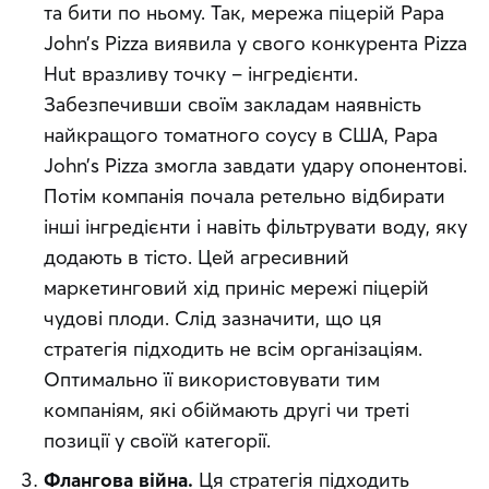
та бити по ньому. Так, мережа піцерій Papa
John’s Pizza виявила у свого конкурента Pizza
Hut вразливу точку – інгредієнти.
Забезпечивши своїм закладам наявність
найкращого томатного соусу в США, Papa
John’s Pizza змогла завдати удару опонентові.
Потім компанія почала ретельно відбирати
інші інгредієнти і навіть фільтрувати воду, яку
додають в тісто. Цей агресивний
маркетинговий хід приніс мережі піцерій
чудові плоди.
Слід зазначити, що ця
стратегія підходить не всім організаціям.
Оптимально її використовувати тим
компаніям, які обіймають другі чи треті
позиції у своїй категорії.
Флангова війна.
Ця стратегія підходить