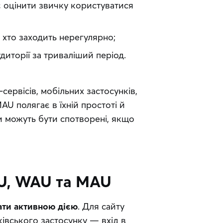
 оцінити звичку користуватися 
 хто заходить нерегулярно;
иторії за триваліший період.
сервісів, мобільних застосунків, 
U полягає в їхній простоті й 
и можуть бути спотворені, якщо 
U, WAU та MAU
ати активною дією
. Для сайту 
івського застосунку — вхід в 