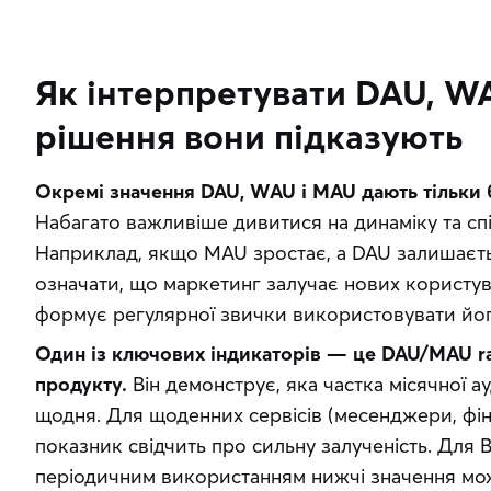
Як інтерпретувати DAU, WA
рішення вони підказують
Окремі значення DAU, WAU і MAU дають тільки 
Набагато важливіше дивитися на динаміку та сп
Наприклад, якщо MAU зростає, а DAU залишаєтьс
означати, що маркетинг залучає нових користува
формує регулярної звички використовувати йог
Один із ключових індикаторів — це DAU/MAU rat
продукту.
 Він демонструє, яка частка місячної а
щодня. Для щоденних сервісів (месенджери, фін
показник свідчить про сильну залученість. Для B
періодичним використанням нижчі значення мо