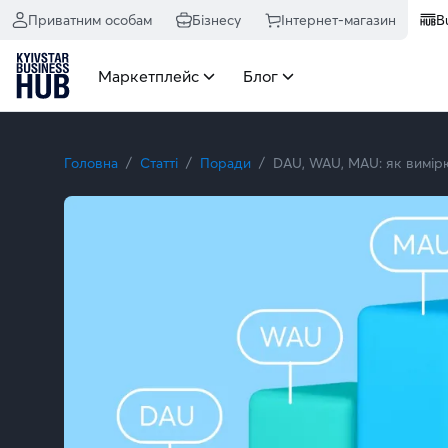
Приватним особам
Бізнесу
Інтернет-магазин
B
Маркетплейс
Блог
Головна
Статті
Поради
DAU, WAU, MAU: як вимірю