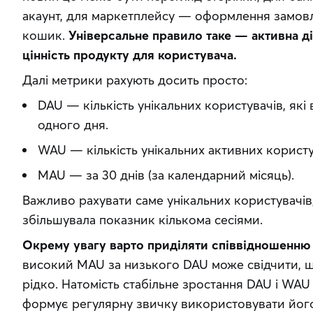
акаунт, для маркетплейсу — оформлення замовл
кошик. 
Універсальне правило таке — активна ді
цінність продукту для користувача.
Далі метрики рахують досить просто:
DAU — кількість унікальних користувачів, як
одного дня.
WAU — кількість унікальних активних користув
MAU — за 30 днів (за календарний місяць).
Важливо рахувати саме унікальних користувачів
збільшувала показник кількома сесіями.
Окрему увагу варто приділяти співвідношенню
високий MAU за низького DAU може свідчити, щ
рідко. Натомість стабільне зростання DAU і WAU
формує регулярну звичку використовувати йог