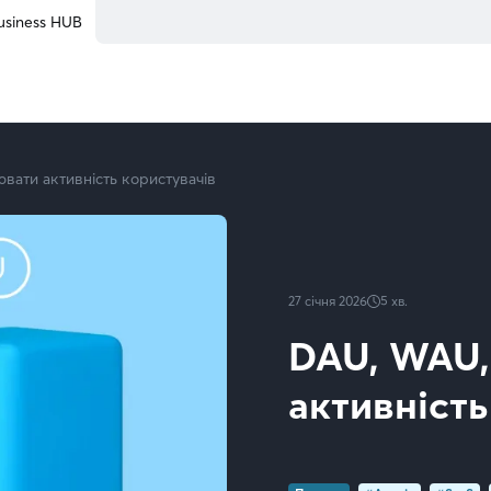
usiness HUB
вати активність користувачів
27 січня 2026
5
хв.
DAU, WAU,
активність