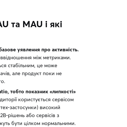
U та MAU і які
базове уявлення про активність.
іввідношення між метриками. 
я стабільним, це може 
чів, але продукт поки не 
о.
io, тобто показник «липкості» 
удиторії користується сервісом 
тех-застосунки) високий 
2B-рішень або сервісів з 
жуть бути цілком нормальними.