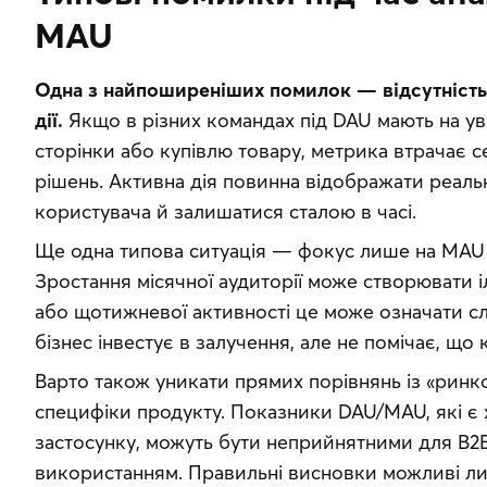
MAU
Одна з найпоширеніших помилок — відсутність 
дії.
 Якщо в різних командах під DAU мають на ува
сторінки або купівлю товару, метрика втрачає с
рішень. Активна дія повинна відображати реальн
користувача й залишатися сталою в часі.
Ще одна типова ситуація — фокус лише на MAU б
Зростання місячної аудиторії може створювати іл
або щотижневої активності це може означати сла
бізнес інвестує в залучення, але не помічає, щ
Варто також уникати прямих порівнянь із «ринк
специфіки продукту. Показники DAU/MAU, які є
застосунку, можуть бути неприйнятними для B2B
використанням. Правильні висновки можливі лиш