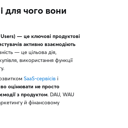
і для чого вони
Users) — це ключові продуктові 
истувачів активно взаємодіють 
ність — це цільова дія, 
купівля, використання функції 
у.
озвитком 
SaaS-сервісів
 і 
во оцінювати не просто 
заємодії з продуктом
. DAU, WAU 
аркетингу й фінансовому 