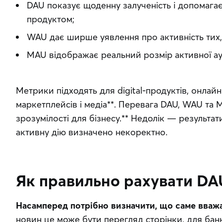
DAU показує щоденну залученість і допомагає
продуктом;
WAU дає ширше уявлення про активність тих,
MAU відображає реальний розмір активної ауд
Метрики підходять для digital-продуктів, онлайн-
маркетплейсів і медіа**. Перевага DAU, WAU та MA
зрозумілості для бізнесу.** Недолік — результат
активну дію визначено некоректно.
Як правильно рахувати DA
Насамперед потрібно визначити, що саме вваж
новин це може бути перегляд сторінки, для банк