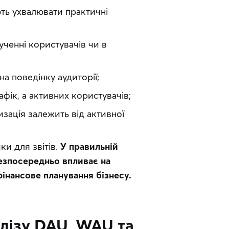
ть ухвалювати практичні 
ученні користувачів чи в
на поведінку аудиторії;
афік, а активних користувачів;
зація залежить від активної
и для звітів. 
У правильній 
езпосередньо впливає на 
фінансове планування бізнесу.
алізу DAU, WAU та