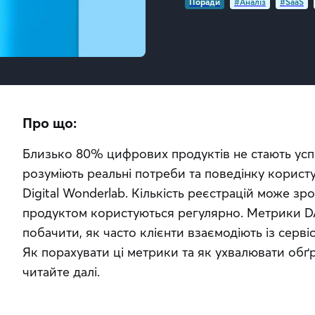
Поради
#Аналіз
#SaaS
Про що:
Близько 80% цифрових продуктів не стають успі
розуміють реальні потреби та поведінку корист
Digital Wonderlab. Кількість реєстрацій може зро
продуктом користуються регулярно. Метрики D
побачити, як часто клієнти взаємодіють із сервіс
Як порахувати ці метрики та як ухвалювати обґр
читайте далі.