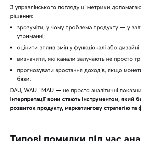
З управлінського погляду ці метрики допомагаю
рішення:
зрозуміти, у чому проблема продукту — у зал
утриманні;
оцінити вплив змін у функціоналі або дизайні 
визначити, які канали залучають не просто тр
прогнозувати зростання доходів, якщо монети
бази.
DAU, WAU і MAU — не просто аналітичні показник
інтерпретації вони стають інструментом, який б
розвиток продукту, маркетингову стратегію та 
Типові помилки під час ан