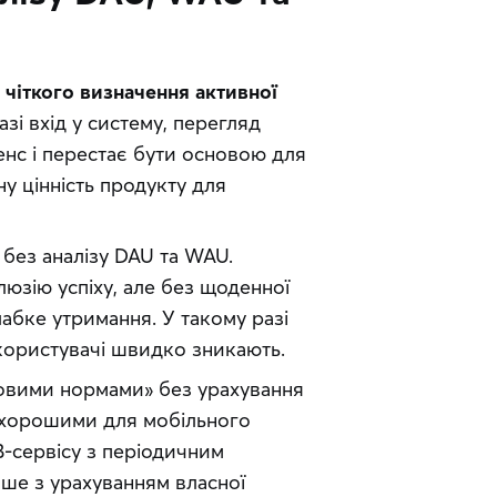
чіткого визначення активної 
зі вхід у систему, перегляд 
енс і перестає бути основою для 
у цінність продукту для 
ез аналізу DAU та WAU. 
юзію успіху, але без щоденної 
бке утримання. У такому разі 
о користувачі швидко зникають.
овими нормами» без урахування 
 хорошими для мобільного 
-сервісу з періодичним 
е з урахуванням власної 