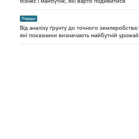
бізнес і майбутнє, які варто подивитися
Поради
Від аналізу ґрунту до точного землеробства:
які показники визначають майбутній урожай