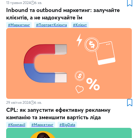
13 травня 2024
6
хв.
Inbound та outbound маркетинг: залучайте
клієнтів, а не надокучайте їм
#Маркетинг
#ПортретКлієнта
#Клієнт
29 квітня 2024
6
хв.
CPL: як запустити ефективну рекламну
кампанію та зменшити вартість ліда
#Компанії
#Маркетинг
#BigData