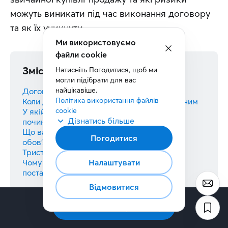
можуть виникати під час виконання договору 
та як їх уникнути.
Ми використовуємо
файли cookie
Зміст
Натисніть Погодитися, щоб ми 
могли підібрати для вас 
найцікавіше.
Договір поставки: що це і для чого
Політика використання файлів 
Коли договір поставки вважається укладеним
cookie
У якій формі укладати договір, і коли він
Дізнатись більше
починає діяти
Що варто прописати в договорі, окрім
Погодитися
обов’язкових умов
Тристоронній договір поставки
Чому не можна просто скачати договір
Налаштувати
поставки з інтернету
Відмовитися
Підписатись на розсилку
Коментар від
crot2