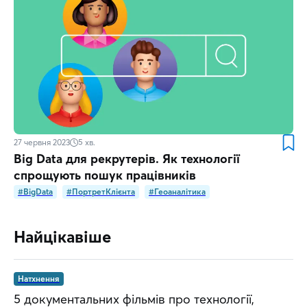
27 червня 2023
5
хв.
Big Data для рекрутерів. Як технології
спрощують пошук працівників
#BigData
#ПортретКлієнта
#Геоаналітика
Найцікавіше
Натхнення
5 документальних фільмів про технології,