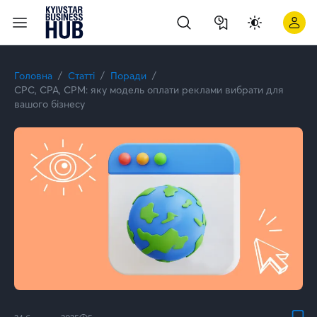
CPC, CPA, CPM: яку модель оплати реклами вибрати для ваш
Головна
Статті
Поради
CPC, CPA, CPM: яку модель оплати реклами вибрати для
вашого бізнесу