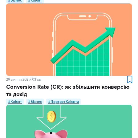
#Бізнес
#Клієнт
29 липня 2025
3
хв.
Conversion Rate (CR): як збільшити конверсію
та дохід
#Клієнт
#Бізнес
#ПортретКлієнта