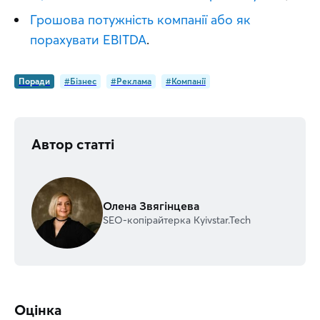
Грошова потужність компанії або як
порахувати EBITDA
.
Поради
#Бізнес
#Реклама
#Компанії
Автор статті
Олена Звягінцева
SEO-копірайтерка Kyivstar.Tech
Оцінка