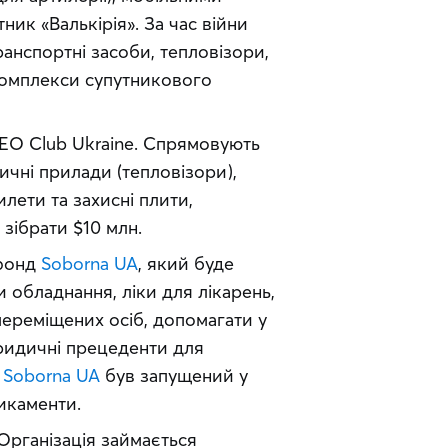
ик «Валькірія». За час війни 
анспортні засоби, тепловізори, 
комплекси супутникового 
EO Club Ukraine. Спрямовують 
чні прилади (тепловізори), 
лети та захисні плити, 
 зібрати $10 млн.
фонд 
Soborna UA
, який буде 
 обладнання, ліки для лікарень, 
ереміщених осіб, допомагати у 
идичні прецеденти для 
 
Soborna UA
 був запущений у 
дикаменти.
 Організація займається 