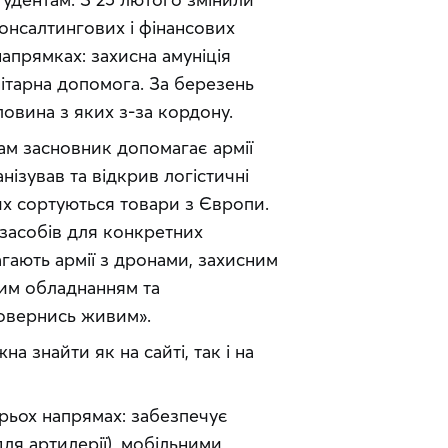
нсалтингових і фінансових 
апрямках: захисна амуніція 
ітарна допомога. За березень 
ловина з яких з-за кордону.
сам засновник допомагає армії 
ізував та відкрив логістичні 
их сортуються товари з Європи. 
асобів для конкретних 
гають армії з дронами, захисним 
м обладнанням та 
овернись живим».
 знайти як на сайті, так і на 
рьох напрямах: забезпечує 
ля артилерії), мобільними 