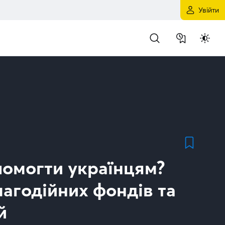
Увійти
помогти українцям?
агодійних фондів та
й