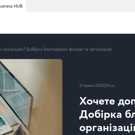
usiness HUB
 українцям? Добірка благодійних фондів та організацій
13 травня 2022
13
хв.
Хочете до
Добірка бл
організаці