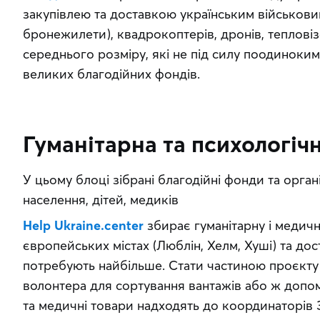
закупівлею та доставкою українським військовим
бронежилети), квадрокоптерів, дронів, тепловіз
середнього розміру, які не під силу поодиноким
великих благодійних фондів.
Гуманітарна та психологіч
У цьому блоці зібрані благодійні фонди та організ
населення, дітей, медиків
Help Ukraine.center
 збирає гуманітарну і медичн
європейських містах (Люблін, Хелм, Хуші) та доста
потребують найбільше. Стати частиною проєкту 
волонтера для сортування вантажів або ж допомо
та медичні товари надходять до координаторів З