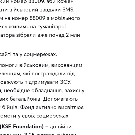
кий номер 88009, аби кожен 
ати військовий завдяки SMS. 
 на номер 88009 з мобільного 
сь живим» на гуманітарні 
атора зібрали вже понад 2 млн 
сайті та у соцмережах.
опомоги військовим, вихованцям 
ленцям, які постраждали під 
довжують підтримувати ЗСУ. 
, необхідне обладнання, захисну 
вих батальйонів. Допомагають 
бійців. Фонд активно висвітлює 
помоги у своїх соцмережах.
(KSE Foundation)
 – до війни 
удентам. З 25 лютого змінили 