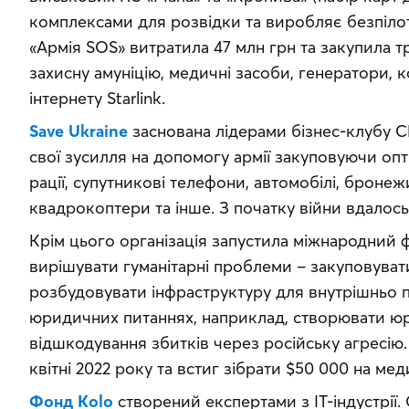
комплексами для розвідки та виробляє безпілотн
«Армія SOS» витратила 47 млн грн та закупила тр
захисну амуніцію, медичні засоби, генератори, 
інтернету Starlink.
Save Ukraine
 заснована лідерами бізнес-клубу C
свої зусилля на допомогу армії закуповуючи опти
рації, супутникові телефони, автомобілі, бронежи
квадрокоптери та інше. З початку війни вдалось
Крім цього організація запустила міжнародний 
вирішувати гуманітарні проблеми – закуповувати
розбудовувати інфраструктуру для внутрішньо п
юридичних питаннях, наприклад, створювати юр
відшкодування збитків через російську агресію.
квітні 2022 року та встиг зібрати $50 000 на ме
Фонд Kolo
 створений експертами з ІТ-індустрії.