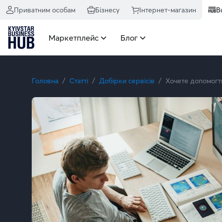
Приватним особам
Бізнесу
Інтернет-магазин
B
Маркетплейс
Блог
Головна
Статті
Добірки сервісів
Хочете допомогти