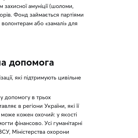
 захисної амуніції (шоломи, 
орів. Фонд займається партіями 
 волонтерам або «замалі» для 
на допомога
ації, які підтримують цивільне 
у допомогу в трьох 
вляє в регіони України, які її 
може кожен охочий: у якості 
гти фінансово. Усі гуманітарні 
СУ, Міністерства охорони 