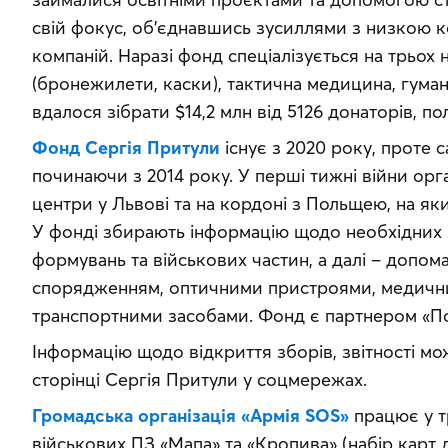
свій фокус, об’єднавшись зусиллями з низкою ко
компаній. Наразі фонд спеціалізується на трьох н
(бронежилети, каски), тактична медицина, гуман
вдалося зібрати $14,2 млн від 5126 донаторів, по
Фонд Сергія Притули
 існує з 2020 року, проте 
починаючи з 2014 року. У перші тижні війни орган
центри у Львові та на кордоні з Польщею, на як
У фонді збирають інформацію щодо необхідних з
формувань та військових частин, а далі – допома
спорядженням, оптичними пристроями, медични
транспортними засобами. Фонд є партнером «П
Інформацію щодо відкриття зборів, звітності можна
сторінці Сергія Притули у соцмережах.
Громадська організація «Армія SOS»
 працює у т
військових ПЗ «Мапа» та «Кропива» (набір карт д