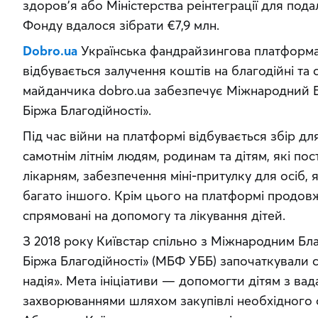
здоровʼя або Міністерства реінтеграції для под
Фонду вдалося зібрати €7,9 млн.
Dobro.ua
 Українська фандрайзингова платформа,
відбувається залучення коштів на благодійні та с
майданчика dobro.ua забезпечує Міжнародний Б
Біржа Благодійності».
Під час війни на платформі відбувається збір дл
самотнім літнім людям, родинам та дітям, які пос
лікарням, забезпечення міні-притулку для осіб, я
багато іншого. Крім цього на платформі продовжу
спрямовані на допомогу та лікування дітей.
З 2018 року Київстар спільно з Міжнародним Бл
Біржа Благодійності» (МБФ УББ) започаткували с
надія». Мета ініціативи — допомогти дітям з ва
захворюваннями шляхом закупівлі необхідного об