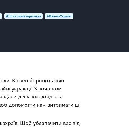
a
#Stoprussianagression
#ВійнавУкраїні
іколи. Кожен боронить свій 
айні українці. З початком 
надали десятки фондів та 
 щоб допомогти нам витримати ці 
шахраїв. Щоб убезпечити вас від 