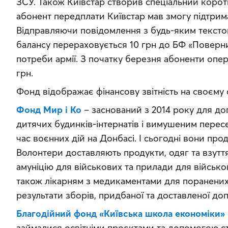
ЗСУ. Також Київстар створив спеціальний корот
абонент передплати Київстар мав змогу підтрим
Відправляючи повідомлення з будь-яким текстом
балансу перераховується 10 грн до БФ «Поверни
потреби армії. З початку березня абоненти опер
грн.
Фонд відображає фінансову звітність на своєму 
Фонд Мир і Ко
 – заснований з 2014 року для д
дитячих будинків-інтернатів і вимушеним пересе
час воєнних дій на Донбасі. І сьогодні вони про
Волонтери доставляють продукти, одяг та взуття
амуніцію для військових та прилади для військо
також лікарням з медикаментами для поранених 
результати зборів, придбаної та доставленої до
Благодійний фонд «Київська школа економіки»
займалися освітніми проєктами та допомогою ст