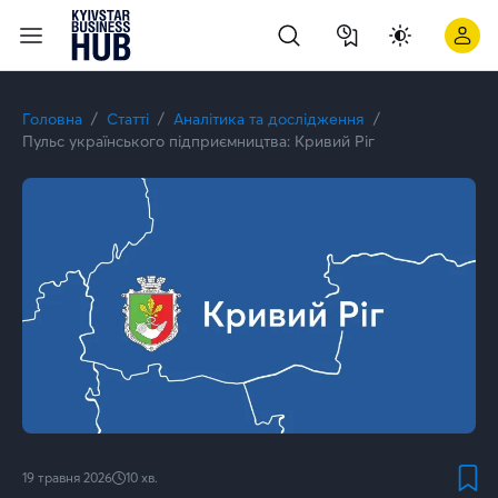
Головна
Статті
Аналітика та дослідження
Пульс українського підприємництва: Кривий Ріг
19 травня 2026
10
хв.