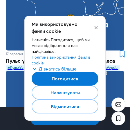
17 вересня 2025
11
хв.
Пульс українського підприємництва: Одеса
#ПульсУкраїнськогоПідприємництва
#Бізнес
#ВійнавУкраїні