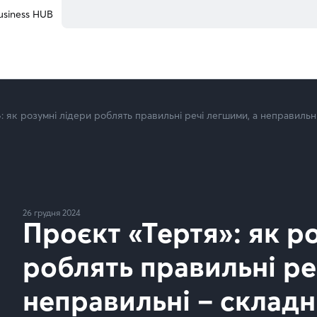
usiness HUB
: як розумні лідери роблять правильні речі легшими, а неправильн
26 грудня 2024
Проєкт «Тертя»: як р
роблять правильні ре
неправильні – склад