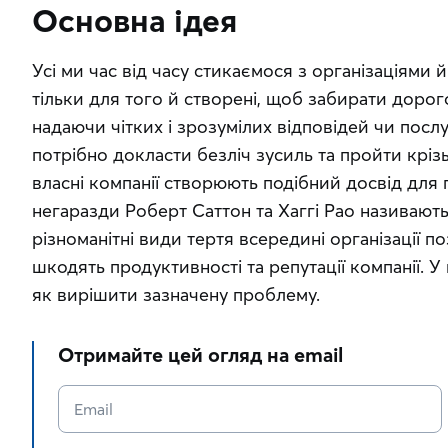
Основна ідея
Усі ми час від часу стикаємося з організаціями 
тільки для того й створені, щоб забирати дорог
надаючи чітких і зрозумілих відповідей чи посл
потрібно докласти безліч зусиль та пройти крізь 
власні компанії створюють подібний досвід для пр
негаразди Роберт Саттон та Хаггі Рао називають
різноманітні види тертя всередині організації п
шкодять продуктивності та репутації компанії. У
як вирішити зазначену проблему.
Отримайте цей огляд на email