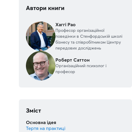
Автори книги
Хаггі Рао
Професор організаційної
поведінки в Стенфордській школі
бізнесу та співробітником Центру
передових досліджень
Роберт Саттон
Організаційний психолог і
професор
Зміст
Основна ідея
Тертя на практиці