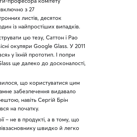
еги-професора комітету 
включно з 27 
ронних листів, десяток 
 один із найпростіших випадків.
рувати цю тезу, Саттон і Рао 
сні окуляри Google Glass. У 2011 
я» у їхній прототип. І попри 
ass ще далеко до досконалості, 
вилося, що користуватися цим 
амне забезпечення видавало 
ештою, навіть Сергій Брін 
ся на початку.
 – не в продукті, а в тому, що 
співзасновнику швидко й легко 