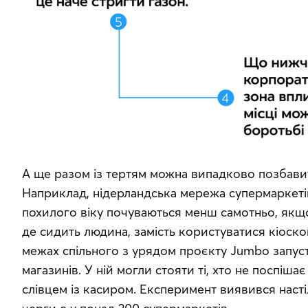
А ще разом із тертям можна випадково позбавит
Наприклад, нідерландська мережа супермаркеті
похилого віку почуваються менш самотньо, якщо 
де сидить людина, замість користуватися кіоско
межах спільного з урядом проєкту Jumbo запусти
магазинів. У ній могли стояти ті, хто не поспіша
слівцем із касиром. Експеримент виявився насті