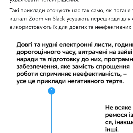
Такі приклади оточують нас так само, як погане 
кшталт Zoom чи Slack усувають перешкоди для с
використовують їх для довгих та неефективних 