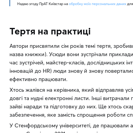
Надаю згоду ПрАТ Київстар на 
обробку моїх персональних даних
 для
Тертя на практиці
Автори присвятили сім років темі тертя, зробивш
назва книжки). Усюди вони зустрічали приклади
час зустрічей, майстер-класів, дослідницьких інте
інновацій до HR) люди знову й знову поверталис
ефективно працювати.
Хтось жалівся на керівника, який відправляв усім
довгі та нудні електронні листи. Інші витрачали
зайві наради та підготовку до них. Ще хтось ск
забезпечення, яке замість спрощення роботи с
У Стенфордському університеті, де працювали ав