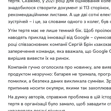
тертя. Скажімо, у 2021 році для оцінювання кол
знадобилося створити документ зі 113 сторінок, 
рекомендаційними листами. А ще дві сотні елект
зустрічей – і це, за словами одного з колег, був
Утім тертя має не лише темний бік. Щоб проілюст
наводять приклад інновації від Google – сумнозві
році співзасновник компанії Сергій Брін «закохавс
заперечення команди, яка вважала, що Google Gl
вирішив вивести їх на ринок.
Компанія гучно оголосила про новинку, але вия
продуктом незручно: батарея не тримала, прогр
помилки, а безпека даних викликала сумніви. Зр
припинив носити окуляри, якими так захоплював
На думку авторів, справжня проблема в цій історії
тертя в організації було замало, щоб завадити 
ухвалювати погані рішення.