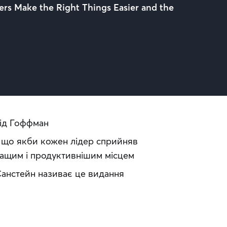
ers Make the Right Things Easier and the
Рід Гоффман
, що якби кожен лідер сприйняв
 кращим і продуктивнішим місцем
Санстейн називає це видання