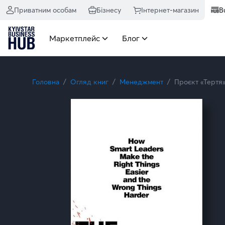
Приватним особам
Бізнесу
Інтернет-магазин
B
Маркетплейс
Блог
Головна
Огляд книг
Менеджмент
Проєкт «Тертя»