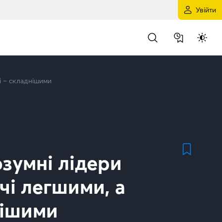
Увійти
і – складнішими
озумні лідери
чі легшими, а
нішими