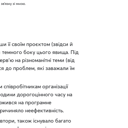
 зв'язку зі мною.
и її своїм проєктом (звідси й 
 темного боку цього явища. Під 
рв'ю на різноманітні теми (від 
я до проблем, які заважали їм 
 співробітникам організації 
 години дорогоцінного часу на 
аржився на програмне 
причиняло неефективність.
тори, також існувало багато 