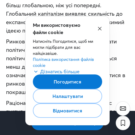
більш глобальною, ніж усі попередні. 
Глобальний капіталізм виявляє схильність до 
експансії: він шукає рівноваги, він одержимий 
Ми використовуємо
ідеєю панування.
файли cookie
Ринковий фундаменталізм слід коригувати 
Натисніть Погодитися, щоб ми 
могли підібрати для вас 
політичним втручанням. Погано те, що 
найцікавіше.
політичні рішення найчастіше виявляються 
Політика використання файлів 
cookie
менш досконалими за ринок. Але це не 
Дізнатись більше
означає, що політика не повинна втручатися в 
Погодитися
ринкові процеси — потрібно якісно 
покращити це втручання.
Налаштувати
Раціональної людини немає. Кожен із нас 
Відмовитися
пустив глибоке коріння у своє суспільство, з 
його мораллю та поняттями про обов’язок. 
Підписатись на розсилку
Людині потрібне суспільство, вона не може 