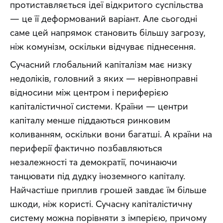
протиставляється ідеї відкритого суспільства 
— це її деформований варіант. Але сьогодні 
саме цей напрямок становить більшу загрозу, 
ніж комунізм, оскільки відчуває піднесення.
Сучасний глобальний капіталізм має низку 
недоліків, головний з яких — нерівноправні 
відносини між центром і периферією 
капіталістичної системи. Країни — центри 
капіталу менше піддаються ринковим 
коливанням, оскільки вони багатші. А країни на 
периферії фактично позбавляються 
незалежності та демократії, починаючи 
танцювати під дудку іноземного капіталу. 
Найчастіше приплив грошей завдає їм більше 
шкоди, ніж користі. Сучасну капіталістичну 
систему можна порівняти з імперією, причому 