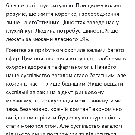
більше погіршує ситуацію. При цьому кожен 
розуміє, що життя коротке, і зосередження 
лише на егоїстичних цінностях заведе нас у 
глухий кут. Людина потребує цінностей, що 
лежать за межами власного «Я».
Гонитва за прибутком охопила вельми багато 
сфер. Цим пояснюються корупція, проблеми в 
охороні здоров’я та фармакології. Начебто 
наше суспільство загалом стало багатшим, але 
кожен із нас — лише біднішим. Якщо віддати 
суспільні зв’язки на відкуп ринковому 
механізму, то конкуренція може зникнути як 
така. Безумовно, кожній компанії економічно 
вигідно викорінити будь-яку конкуренцію та 
стати монополістом. Але суспільство загалом 
від цього лише постраждає та відкотиться 