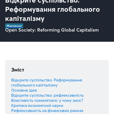
Відкрите суспільство.
Реформування глобального
капіталізму
Мислення
Open Society: Reforming Global Capitalism
Зміст
Відкрите суспільство. Реформування
глобального капіталізму
Основна ідея
Відкрите суспільство: рефлексивність
Властивість помилятися: у чому зиск?
Критика економічної науки
Рефлексивність на фінансових ринках