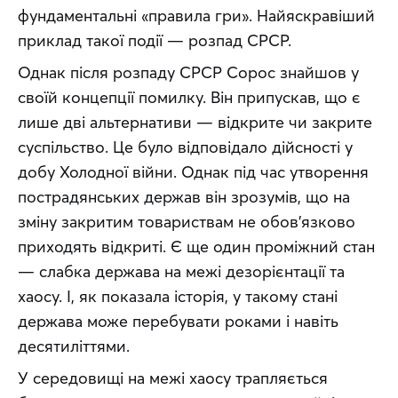
фундаментальні «правила гри». Найяскравіший 
приклад такої події — розпад СРСР.
Однак після розпаду СРСР Сорос знайшов у 
своїй концепції помилку. Він припускав, що є 
лише дві альтернативи — відкрите чи закрите 
суспільство. Це було відповідало дійсності у 
добу Холодної війни. Однак під час утворення 
пострадянських держав він зрозумів, що на 
зміну закритим товариствам не обов’язково 
приходять відкриті. Є ще один проміжний стан 
— слабка держава на межі дезорієнтації та 
хаосу. І, як показала історія, у такому стані 
держава може перебувати роками і навіть 
десятиліттями.
У середовищі на межі хаосу трапляється 