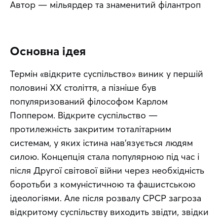
Автор — мільярдер та знаменитий філантроп
Основна ідея
Термін «відкрите суспільство» виник у першій 
половині XX століття, а пізніше був 
популяризований філософом Карлом 
Поппером. Відкрите суспільство — 
протилежність закритим тоталітарним 
системам, у яких істина нав’язується людям 
силою. Концепція стала популярною під час і 
після Другої світової війни через необхідність 
боротьби з комуністичною та фашистською 
ідеологіями. Але після розвалу СРСР загроза 
відкритому суспільству виходить звідти, звідки 