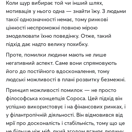
Коли щур вибирає той чи інший шлях, 
мотивація у нього одна — знайти їжу. З людьми 
такої однозначності немає, тому ринкові 
цінності неспроможні повною мірою 
змоделювати їхню поведінку. Отже, такий 
підхід дає надто велику похибку.
Проте, помилки людини мають не лише 
негативний аспект. Саме вони спрямовують 
його до постійного вдосконалення, тому 
людські можливості в плані розвитку безмежні.
Принцип можливості помилок — не просто 
філософська концепція Сороса. Цей підхід він 
успішно використовує і на фінансових ринках, і 
у філантропічній діяльності. Він відмовився від 
мрії про досконалість і стабільність, тому що це 
не більше ніж міф, який згодом вганяє людину 