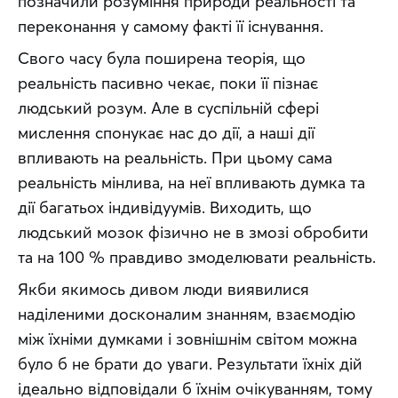
позначили розуміння природи реальності та 
переконання у самому факті її існування.
Свого часу була поширена теорія, що 
реальність пасивно чекає, поки її пізнає 
людський розум. Але в суспільній сфері 
мислення спонукає нас до дії, а наші дії 
впливають на реальність. При цьому сама 
реальність мінлива, на неї впливають думка та 
дії багатьох індивідуумів. Виходить, що 
людський мозок фізично не в змозі обробити 
та на 100 % правдиво змоделювати реальність.
Якби якимось дивом люди виявилися 
наділеними досконалим знанням, взаємодію 
між їхніми думками і зовнішнім світом можна 
було б не брати до уваги. Результати їхніх дій 
ідеально відповідали б їхнім очікуванням, тому 