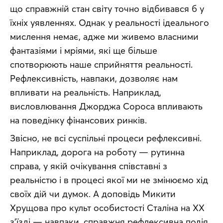
що справжній стан світу точно відбивався б у 
їхніх уявленнях. Однак у реальності ідеального 
мислення немає, адже ми живемо власними 
фантазіями і мріями, які ще більше 
спотворюють наше сприйняття реальності. 
Рефлексивність, навпаки, дозволяє нам 
впливати на реальність. Наприклад, 
висловлювання Джорджа Сороса впливають 
на поведінку фінансових ринків.
Звісно, не всі суспільні процеси рефлексивні. 
Наприклад, дорога на роботу — рутинна 
справа, у якій очікування співставні з 
реальністю і в процесі якої ми не змінюємо хід 
своїх дій чи думок. А доповідь Микити 
Хрущова про культ особистості Сталіна на ХХ 
з’їзді — навпаки, справжня рефлексивна подія. 