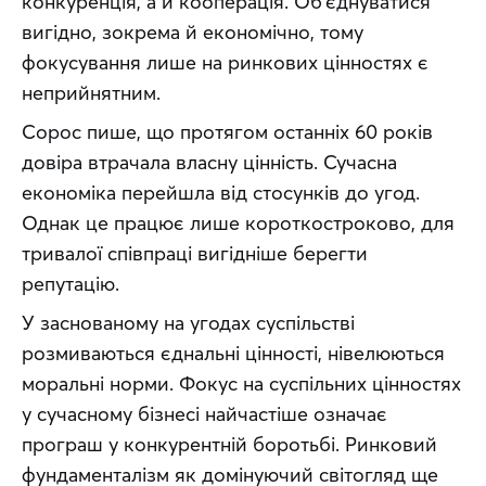
конкуренція, а й кооперація. Об’єднуватися 
вигідно, зокрема й економічно, тому 
фокусування лише на ринкових цінностях є 
неприйнятним.
Сорос пише, що протягом останніх 60 років 
довіра втрачала власну цінність. Сучасна 
економіка перейшла від стосунків до угод. 
Однак це працює лише короткостроково, для 
тривалої співпраці вигідніше берегти 
репутацію.
У заснованому на угодах суспільстві 
розмиваються єднальні цінності, нівелюються 
моральні норми. Фокус на суспільних цінностях 
у сучасному бізнесі найчастіше означає 
програш у конкурентній боротьбі. Ринковий 
фундаменталізм як домінуючий світогляд ще 