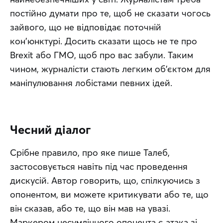
постійно думати про те, щоб не сказати чогось 
зайвого, що не відповідає поточній 
кон’юнктурі. Досить сказати щось не те про 
Brexit або ГМО, щоб про вас забули. Таким 
чином, журналісти стають легким об’єктом для 
маніпулювання лобістами певних ідей.
Чесний діалог
Срібне правило, про яке пише Талеб, 
застосовується навіть під час проведення 
дискусій. Автор говорить, що, спілкуючись з 
опонентом, ви можете критикувати або те, що 
він сказав, або те, що він мав на увазі. 
Маркером несумлінного опонента є атака зі 