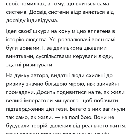
своїх помилках, а тому, що вчиться сама 
система. Досвід системи відрізняється від 
досвіду індивідуума.
Ідея своєї шкури на кону міцно вплетена в 
історію людства. Усі розпалювачі воєн самі 
були воїнами. І, за декількома цікавими 
винятками, суспільствами керували люди, 
здатні ризикувати.
На думку автора, видатні люди схильні до 
ризику значно більшою мірою, ніж звичайні 
громадяни. Досить подивитися на те, як жили 
великі імператори минулого, щоб побачити 
підтвердження цієї тези. Багато з них загинули 
так само, як жили, — на полі бою. Вони не 
будували теорій, далеких від реального життя: 
вони завжди ставили свою шкуру на кін.