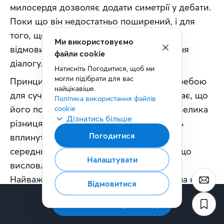
милосердя дозволяє додати симетрії у дебати. 
Поки що він недостатньо поширений, і для 
того, щоб це змінити, людям потрібно 
відмовитися від звичних методів ведення 
діалогу.
Принцип шкури на кону є базовою потребою 
для сучасної людини, проте це не означає, що 
його потрібно застосовувати всюди. Є велика 
різниця між політиком, чиї слова можуть 
вплинути на життя мільйонів людей, і 
середньостатистичним громадянином, що 
висловлює свою думку на вечірці. 
Найважливіше — пам’ятати про шкуру на кону, 
коли йдеться про вашу професійну діяльність, 
особливо якщо вона може мати значні 
наслідки.