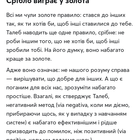
Срібло виграє у золота
Всі ми чули золоте правило: стався до інших 
так, як ти хотів би, щоб інші ставилися до тебе. 
Талеб наводить ще одне правило, срібне: не 
роби іншим того, що не хотів би, щоб інші 
зробили тобі. На його думку, воно набагато 
краще за золоте.
Адже воно означає: не нашого розуму справа 
— вирішувати, що добре для інших. А що є 
поганим для всіх нас, зрозуміти набагато 
простіше. Взагалі, як стверджує Талеб, 
негативний метод (via negativa, коли ми діємо, 
прибираючи щось, як у випадку з навчанням 
систем) є набагато ефективнішим і рідше 
призводить до помилок, ніж позитивний (via 
positiva, коли ми додаємо щось)