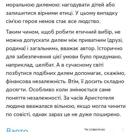
моральною дилемою: нагодувати дітей або 
залишитися вірними етиці. У цьому випадку 
сім’єю героя немов стає все людство.
Таким чином, «щоб робити етичний вибір, не 
можна допускати дилем між приватним (друзі, 
родина) і загальним», вважає автор. Історично 
для забезпечення цієї умови було придумано, 
наприклад, целібат. А в сучасному світі 
позбутися подібних дилем допомагає, скажімо, 
фінансова незалежність. Втім, її досить складно 
досягти. Особливо коли змінюється саме 
поняття незалежності. За часів Аристотеля 
людина вважалася вільною, якщо могла чинити 
по совісті, однак зараз це не дуже поширено.