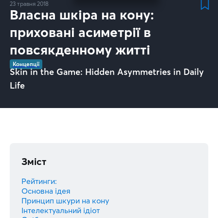
23 травня 2018
Власна шкіра на кону:
приховані асиметрії в
повсякденному житті
Концепції
Skin in the Game: Hidden Asymmetries in Daily
Life
Зміст
Рейтинги:
Основна ідея
Принцип шкури на кону
Інтелектуальний ідіот