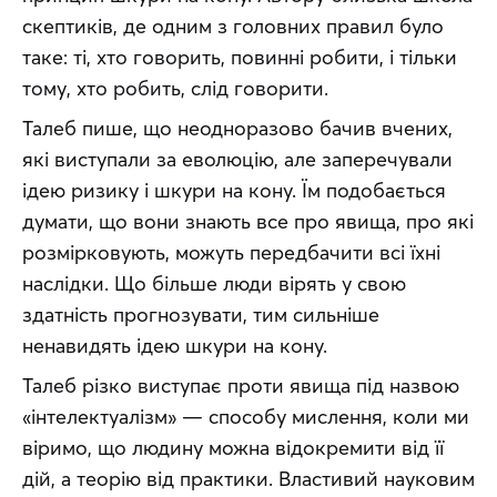
скептиків, де одним з головних правил було 
таке: ті, хто говорить, повинні робити, і тільки 
тому, хто робить, слід говорити.
Талеб пише, що неодноразово бачив вчених, 
які виступали за еволюцію, але заперечували 
ідею ризику і шкури на кону. Їм подобається 
думати, що вони знають все про явища, про які 
розмірковують, можуть передбачити всі їхні 
наслідки. Що більше люди вірять у свою 
здатність прогнозувати, тим сильніше 
ненавидять ідею шкури на кону.
Талеб різко виступає проти явища під назвою 
«інтелектуалізм» — способу мислення, коли ми 
віримо, що людину можна відокремити від її 
дій, а теорію від практики. Властивий науковим 