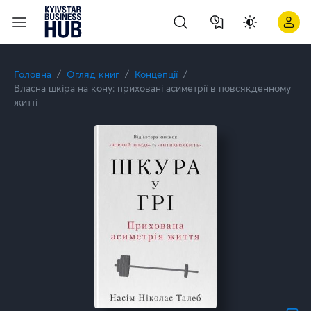
Головна
Огляд книг
Концепції
Власна шкіра на кону: приховані асиметрії в повсякденному
житті