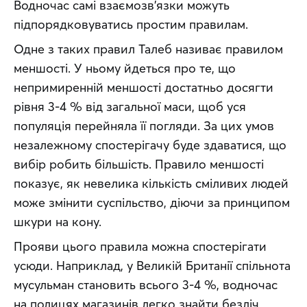
Водночас самі взаємозв’язки можуть 
підпорядковуватись простим правилам.
Одне з таких правил Талеб називає правилом 
меншості. У ньому йдеться про те, що 
непримиренній меншості достатньо досягти 
рівня 3-4 % від загальної маси, щоб уся 
популяція перейняла її погляди. За цих умов 
незалежному спостерігачу буде здаватися, що 
вибір робить більшість. Правило меншості 
показує, як невелика кількість сміливих людей 
може змінити суспільство, діючи за принципом 
шкури на кону.
Прояви цього правила можна спостерігати 
усюди. Наприклад, у Великій Британії спільнота 
мусульман становить всього 3-4 %, водночас 
на полицях магазинів легко знайти безліч 