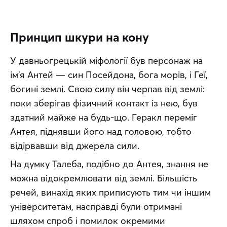
Принцип шкури на кону
У давньогрецькій міфології був персонаж на 
ім’я Антей — син Посейдона, бога морів, і Геї, 
богині землі. Свою силу він черпав від землі: 
поки зберігав фізичний контакт із нею, був 
здатний майже на будь-що. Геракл переміг 
Антея, піднявши його над головою, тобто 
відірвавши від джерела сили.
На думку Талеба, подібно до Антея, знання не 
можна відокремлювати від землі. Більшість 
речей, винахід яких приписують тим чи іншим 
університетам, насправді були отримані 
шляхом спроб і помилок окремими 