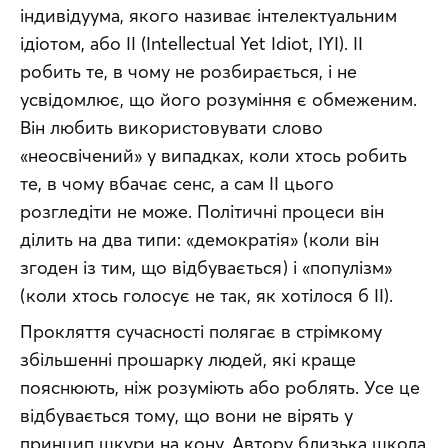
індивідуума, якого називає інтелектуальним 
ідіотом, або ІІ (Intellectual Yet Idiot, IYI). ІІ 
робить те, в чому не розбирається, і не 
усвідомлює, що його розуміння є обмеженим. 
Він любить використовувати слово 
«неосвічений» у випадках, коли хтось робить 
те, в чому вбачає сенс, а сам ІІ цього 
розгледіти не може. Політичні процеси він 
ділить на два типи: «демократія» (коли він 
згоден із тим, що відбувається) і «популізм» 
(коли хтось голосує не так, як хотілося б ІІ).
Прокляття сучасності полягає в стрімкому 
збільшенні прошарку людей, які краще 
пояснюють, ніж розуміють або роблять. Усе це 
відбувається тому, що вони не вірять у 
принцип шкури на кону. Автору близька школа 