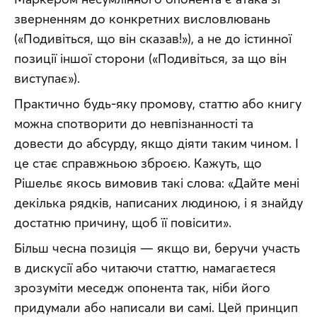
зверненням до конкретних висловлювань 
(«Подивіться, що він сказав!»), а не до істинної 
позиції іншої сторони («Подивіться, за що він 
виступає»).
Практично будь-яку промову, статтю або книгу 
можна спотворити до невпізнанності та 
довести до абсурду, якщо діяти таким чином. І 
це стає справжньою зброєю. Кажуть, що 
Рішельє якось вимовив такі слова: «Дайте мені 
декілька рядків, написаних людиною, і я знайду 
достатню причину, щоб її повісити».
Більш чесна позиція — якщо ви, беручи участь 
в дискусії або читаючи статтю, намагаєтеся 
зрозуміти меседж опонента так, ніби його 
придумали або написали ви самі. Цей принцип 