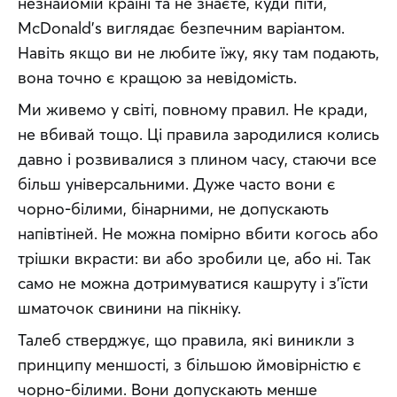
незнайомій країні та не знаєте, куди піти, 
McDonald’s виглядає безпечним варіантом. 
Навіть якщо ви не любите їжу, яку там подають, 
вона точно є кращою за невідомість.
Ми живемо у світі, повному правил. Не кради, 
не вбивай тощо. Ці правила зародилися колись 
давно і розвивалися з плином часу, стаючи все 
більш універсальними. Дуже часто вони є 
чорно-білими, бінарними, не допускають 
напівтіней. Не можна помірно вбити когось або 
трішки вкрасти: ви або зробили це, або ні. Так 
само не можна дотримуватися кашруту і з’їсти 
шматочок свинини на пікніку.
Талеб стверджує, що правила, які виникли з 
принципу меншості, з більшою ймовірністю є 
чорно-білими. Вони допускають менше 