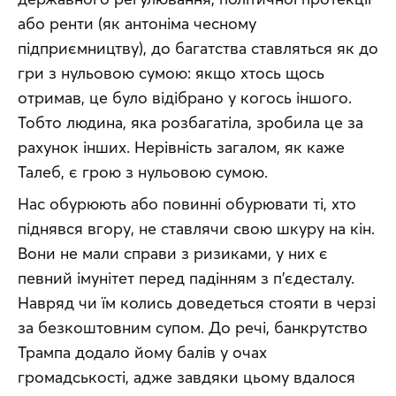
або ренти (як антоніма чесному 
підприємництву), до багатства ставляться як до 
гри з нульовою сумою: якщо хтось щось 
отримав, це було відібрано у когось іншого. 
Тобто людина, яка розбагатіла, зробила це за 
рахунок інших. Нерівність загалом, як каже 
Талеб, є грою з нульовою сумою.
Нас обурюють або повинні обурювати ті, хто 
піднявся вгору, не ставлячи свою шкуру на кін. 
Вони не мали справи з ризиками, у них є 
певний імунітет перед падінням з п’єдесталу. 
Навряд чи їм колись доведеться стояти в черзі 
за безкоштовним супом. До речі, банкрутство 
Трампа додало йому балів у очах 
громадськості, адже завдяки цьому вдалося 