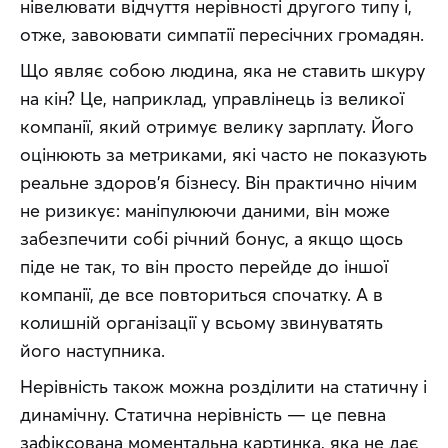
нівелювати відчуття нерівності другого типу і, 
отже, завоювати симпатії пересічних громадян.
Що являє собою людина, яка не ставить шкуру 
на кін? Це, наприклад, управлінець із великої 
компанії, який отримує велику зарплату. Його 
оцінюють за метриками, які часто не показують 
реальне здоров’я бізнесу. Він практично нічим 
не ризикує: маніпулюючи даними, він може 
забезпечити собі річний бонус, а якщо щось 
піде не так, то він просто перейде до іншої 
компанії, де все повториться спочатку. А в 
колишній організації у всьому звинуватять 
його наступника.
Нерівність також можна розділити на статичну і 
динамічну. Статична нерівність — це певна 
зафіксована моментальна картинка, яка не дає 