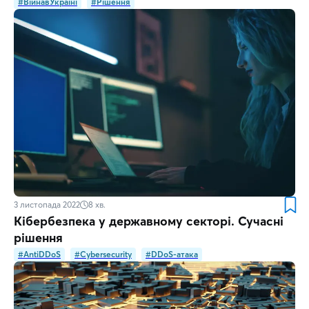
#ВійнавУкраїні
#Рішення
3 листопада 2022
8
хв.
Кібербезпека у державному секторі. Сучасні
рішення
#AntiDDoS
#Cybersecurity
#DDoS-атака