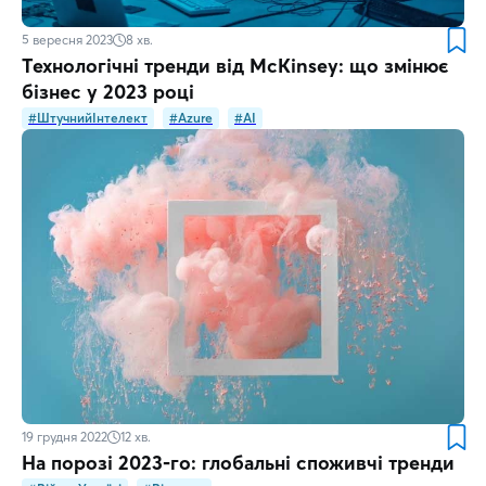
5 вересня 2023
8
хв.
Технологічні тренди від McKinsey: що змінює
бізнес у 2023 році
#ШтучнийІнтелект
#Azure
#AI
19 грудня 2022
12
хв.
На порозі 2023-го: глобальні споживчі тренди