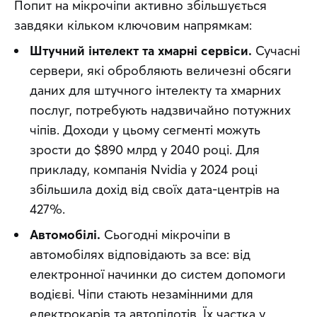
Попит на мікрочіпи активно збільшується 
завдяки кільком ключовим напрямкам:
Штучний інтелект та хмарні сервіси.
Сучасні
сервери, які обробляють величезні обсяги
даних для штучного інтелекту та хмарних
послуг, потребують надзвичайно потужних
чіпів. Доходи у цьому сегменті можуть
зрости до $890 млрд у 2040 році. Для
прикладу, компанія Nvidia у 2024 році
збільшила дохід від своїх дата-центрів на
427%.
Автомобілі.
Сьогодні мікрочіпи в
автомобілях відповідають за все: від
електронної начинки до систем допомоги
водієві. Чіпи стають незамінними для
електрокарів та автопілотів. Їх частка у