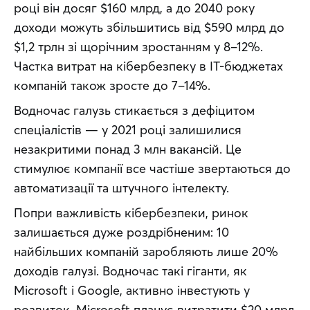
році він досяг $160 млрд, а до 2040 року 
доходи можуть збільшитись від $590 млрд до 
$1,2 трлн зі щорічним зростанням у 8–12%. 
Частка витрат на кібербезпеку в IT-бюджетах 
компаній також зросте до 7–14%.
Водночас галузь стикається з дефіцитом 
спеціалістів — у 2021 році залишилися 
незакритими понад 3 млн вакансій. Це 
стимулює компанії все частіше звертаються до 
автоматизації та штучного інтелекту.
Попри важливість кібербезпеки, ринок 
залишається дуже роздрібненим: 10 
найбільших компаній заробляють лише 20% 
доходів галузі. Водночас такі гіганти, як 
Microsoft і Google, активно інвестують у 
розвиток. Microsoft планує витратити $20 млрд 