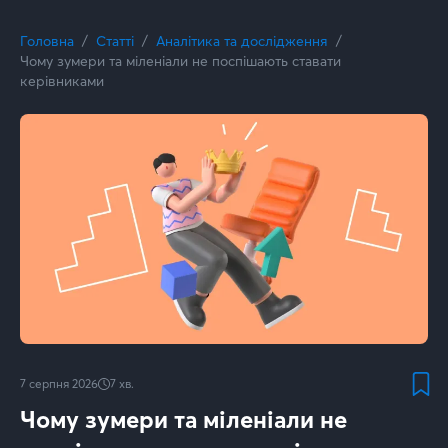
Головна
Статті
Аналітика та дослідження
Чому зумери та міленіали не поспішають ставати
керівниками
7 серпня 2026
7
хв.
Чому зумери та міленіали не