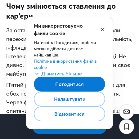
Чому змінюється ставлення до
кар'єри
За останні кілька років зумери та міленіали 
пережили пандемію, економічну нестабільність, 
інфляцію, стрімкий розвиток штучного 
інтелекту та постійні зміни на ринку праці. Не 
дивно, що вони почали інакше планувати своє 
майбутнє.
П'ятий рік поспіль головною проблемою для 
обох поколінь залишається вартість життя. 
Через фінансовий тиск понад половина 
опитаних відкладають важливі життєві рішення 
— створення сім'ї, відкриття власної справи чи 
продовження навчання. Для більшості також 
доступність житла безпосередньо впливає на 