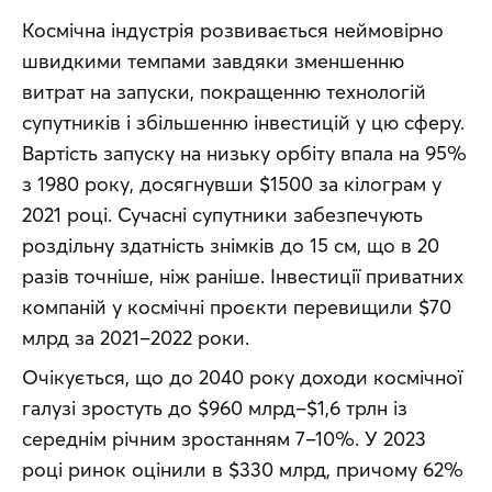
Космічна індустрія розвивається неймовірно 
швидкими темпами завдяки зменшенню 
витрат на запуски, покращенню технологій 
супутників і збільшенню інвестицій у цю сферу. 
Вартість запуску на низьку орбіту впала на 95% 
з 1980 року, досягнувши $1500 за кілограм у 
2021 році. Сучасні супутники забезпечують 
роздільну здатність знімків до 15 см, що в 20 
разів точніше, ніж раніше. Інвестиції приватних 
компаній у космічні проєкти перевищили $70 
млрд за 2021–2022 роки.
Очікується, що до 2040 року доходи космічної 
галузі зростуть до $960 млрд–$1,6 трлн із 
середнім річним зростанням 7–10%. У 2023 
році ринок оцінили в $330 млрд, причому 62% 