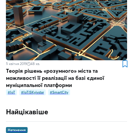
5 квітня 2019
48
хв.
Теорія рішень «розумного» міста та
можливості її реалізації на базі єдиної
муніципальної платформи
#IoT
#IoTiSKyivstar
#SmartCity
Найцікавіше
Натхнення