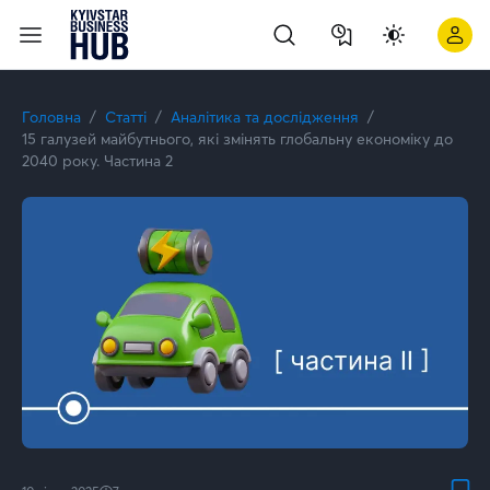
Інновації в транспорті та інфраструктурі майбутнього ⭐ Kyiv
Головна
Статті
Аналітика та дослідження
15 галузей майбутнього, які змінять глобальну економіку до
2040 року. Частина 2