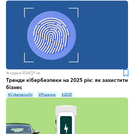
16 грудня 2024
7
хв.
Тренди кібербезпеки на 2025 рік: як захистити
бізнес
#Cybersecurity
#Рішення
#2025