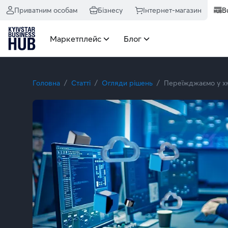
Приватним особам
Бізнесу
Інтернет-магазин
B
Маркетплейс
Блог
Головна
Статті
Огляди рішень
Переїжджаємо у хма