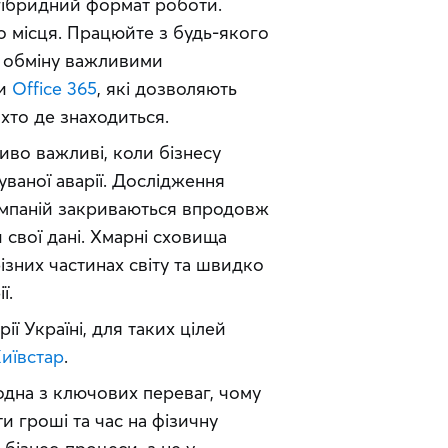
гібридний формат роботи. 
 місця. Працюйте з будь-якого 
 обміну важливими 
и 
Office 365
, які дозволяють 
 хто де знаходиться.
во важливі, коли бізнесу 
потрібно швидко відновитися після непередбачуваної аварії. Дослідження 
мпаній закриваються впродовж 
свої дані. Хмарні сховища 
зних частинах світу та швидко 
ї.
ї Україні, для таких цілей 
Київстар
.  
одна з ключових переваг, чому 
и гроші та час на фізичну 