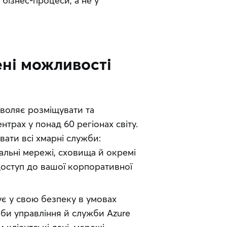
бізнес-процеси, а не у 
ені можливості
воляє розміщувати та 
трах у понад 60 регіонах світу. 
ати всі хмарні служби: 
альні мережі, сховища й окремі 
доступ до вашої корпоративної 
є у свою безпеку в умовах 
би управління й служби Azure 