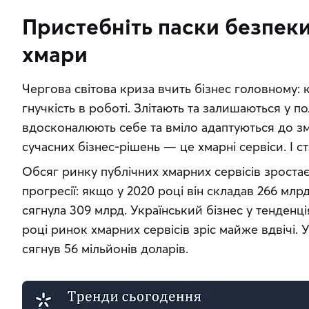
Пристебніть паски безпеки
хмари
Чергова світова криза вчить бізнес головному: к
гнучкість в роботі. Злітають та залишаються у пол
вдосконалюють себе та вміло адаптуються до змі
сучасних бізнес-рішень — це хмарні сервіси. І с
Обсяг ринку публічних хмарних сервісів зроста
прогресії: якщо у 2020 році він складав 266 млрд
сягнула 309 млрд. Український бізнес у тенденція
році ринок хмарних сервісів зріс майже вдвічі. 
сягнув 56 мільйонів доларів.