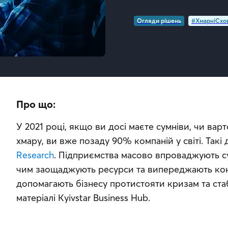
Огляди рішень
#ХмарніСхо
Про що:
У 2021 році, якщо ви досі маєте сумніви, чи варт
хмару, ви вже позаду 90% компаній у світі. Такі
Research
. Підприємства масово впроваджують суч
чим заощаджують ресурси та випереджають конку
допомагають бізнесу протистояти кризам та стаб
матеріалі Kyivstar Business Hub.