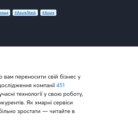
вища
#AzureStack
#Azure
о вам переносити свій бізнес у 
 дослідження компанії 
451 
асні технології у свою роботу, 
рентів. Як хмарні сервіси 
ільно зростати — читайте в 