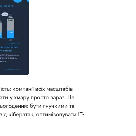
ть: компанії всіх масштабів 
ти у хмару просто зараз. Це 
огодення: бути гнучкими та 
ід кібератак, оптимізовувати ІТ-