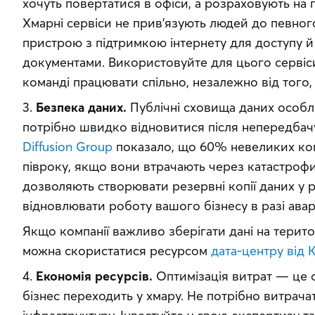
хочуть повертатися в офіси, а розраховують на 
Хмарні сервіси не прив’язують людей до певного
пристрою з підтримкою інтернету для доступу й
документами. Використовуйте для цього сервіс
команді працювати спільно, незалежно від того,
3. 
Безпека даних.
 Публічні сховища даних особли
Diffusion Group
 показало, що 60% невеликих ко
півроку, якщо вони втрачають через катастрофи 
дозволяють створювати резервні копії даних у рі
відновлювати роботу вашого бізнесу в разі аварі
Якщо компанії важливо зберігати дані на територі
можна скористатися ресурсом 
дата-центру від 
4. 
Економія ресурсів.
 Оптимізація витрат — це 
бізнес переходить у хмару. Не потрібно витрачат