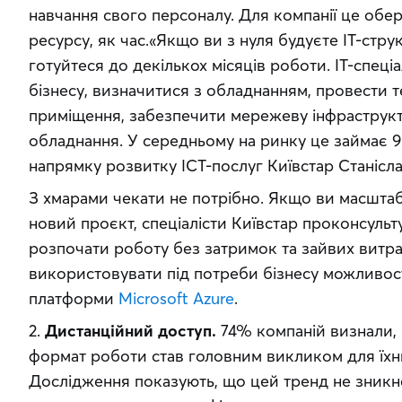
навчання свого персоналу. Для компанії це обер
ресурсу, як час.«Якщо ви з нуля будуєте ІТ-струк
готуйтеся до декількох місяців роботи. ІТ-спеці
бізнесу, визначитися з обладнанням, провести те
приміщення, забезпечити мережеву інфраструкту
обладнання. У середньому на ринку це займає 90
напрямку розвитку ICT-послуг Київстар Станісл
З хмарами чекати не потрібно. Якщо ви масштабу
новий проєкт, спеціалісти Київстар проконсульт
розпочати роботу без затримок та зайвих витра
використовувати під потреби бізнесу можливості
платформи 
Microsoft Azure
.
2. 
Дистанційний доступ.
 74% компаній визнали, 
формат роботи став головним викликом для їхньо
Дослідження показують, що цей тренд не зникне: