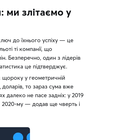
: ми злітаємо у
люч до їхнього успіху — це 
ьоті ті компанії, що 
н. Безперечно, один з лідерів 
татистика це підтверджує.
є щороку у геометричній 
 доларів, то зараз сума вже 
х далеко не пасе задніх: у 2019 
У 2020-му — додав ще чверть і 