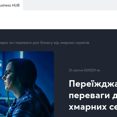
usiness HUB
ри: які переваги для бізнесу від хмарних сервісів
23 серпня 2021
10
хв.
Переїжджа
переваги д
хмарних се