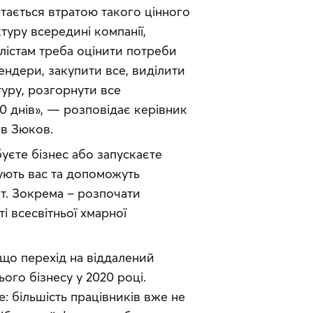
тається втратою такого цінного 
туру всередині компанії, 
алістам треба оцінити потреби 
ндери, закупити все, виділити 
ру, розгорнути все 
 днів», — розповідає керівник 
ав Зюков.
єте бізнес або запускаєте 
ують вас та допоможуть 
т. Зокрема – розпочати 
 всесвітньої хмарної 
що перехід на віддалений 
го бізнесу у 2020 році. 
 більшість працівників вже не 