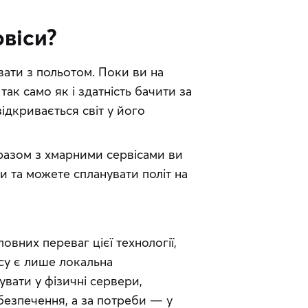
рвіси?
ати з польотом. Поки ви на 
ак само як і здатність бачити за 
ідкривається світ у його 
 разом з хмарними сервісами ви 
ри та можете спланувати політ на 
ловних переваг цієї технології, 
су є лише локальна 
вати у фізичні сервери, 
езпечення, а за потреби — у 