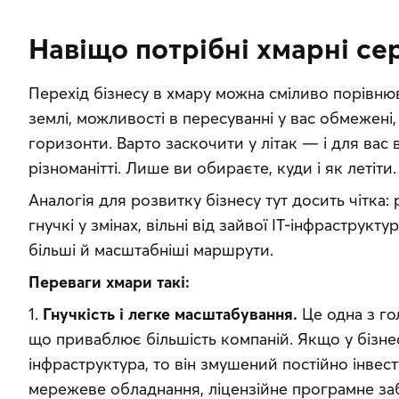
Навіщо потрібні хмарні се
Перехід бізнесу в хмару можна сміливо порівнюв
землі, можливості в пересуванні у вас обмежені, т
горизонти. Варто заскочити у літак — і для вас в
різноманітті. Лише ви обираєте, куди і як летіти.
Аналогія для розвитку бізнесу тут досить чітка:
гнучкі у змінах, вільні від зайвої ІТ-інфраструкту
більші й масштабніші маршрути.
Переваги хмари такі:
1. 
Гнучкість і легке масштабування.
 Це одна з го
що приваблює більшість компаній. Якщо у бізне
інфраструктура, то він змушений постійно інвесту
мережеве обладнання, ліцензійне програмне заб