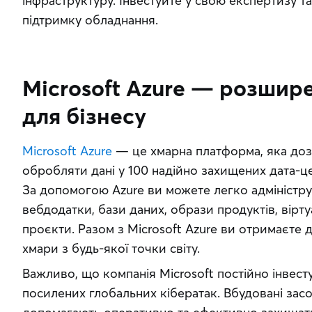
інфраструктуру. Інвестуйте у свою експертизу та 
підтримку обладнання.
Microsoft Azure — розшир
для бізнесу
Microsoft Azure
 — це хмарна платформа, яка доз
обробляти дані у 100 надійно захищених дата-цен
За допомогою Azure ви можете легко адмініструв
вебдодатки, бази даних, образи продуктів, вірту
проєкти. Разом з Microsoft Azure ви отримаєте 
хмари з будь-якої точки світу.
Важливо, що компанія Microsoft постійно інвесту
посилених глобальних кібератак. Вбудовані засо