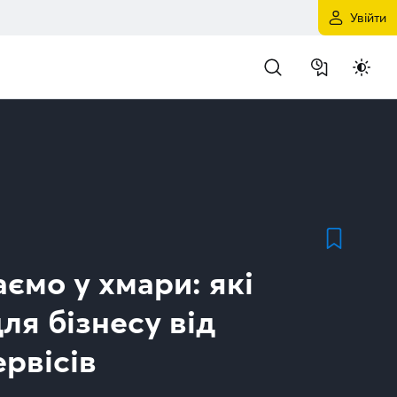
Увійти
ємо у хмари: які
ля бізнесу від
рвісів